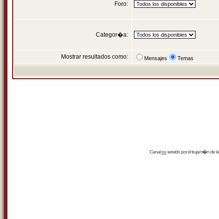
Foro:
Categor�a:
Mostrar resultados como:
Mensajes
Temas
Canal
rss
servido por el
trujam�n
de la