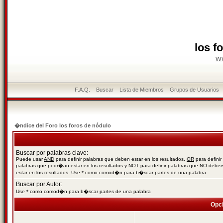
los f
w
F.A.Q.
Buscar
Lista de Miembros
Grupos de Usuarios
�ndice del Foro los foros de nódulo
Buscar por palabras clave:
Puede usar
AND
para definir palabras que deben estar en los resultados,
OR
para definir
palabras que podr�an estar en los resultados y
NOT
para definir palabras que NO debe
estar en los resultados. Use * como comod�n para b�scar partes de una palabra
Buscar por Autor:
Use * como comod�n para b�scar partes de una palabra
Opc