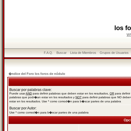
los f
w
F.A.Q.
Buscar
Lista de Miembros
Grupos de Usuarios
�ndice del Foro los foros de nódulo
Buscar por palabras clave:
Puede usar
AND
para definir palabras que deben estar en los resultados,
OR
para definir
palabras que podr�an estar en los resultados y
NOT
para definir palabras que NO debe
estar en los resultados. Use * como comod�n para b�scar partes de una palabra
Buscar por Autor:
Use * como comod�n para b�scar partes de una palabra
Opc