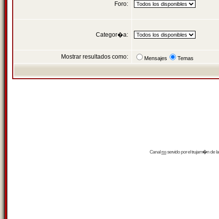
Foro:
Categor�a:
Mostrar resultados como:
Mensajes
Temas
Canal
rss
servido por el
trujam�n
de la