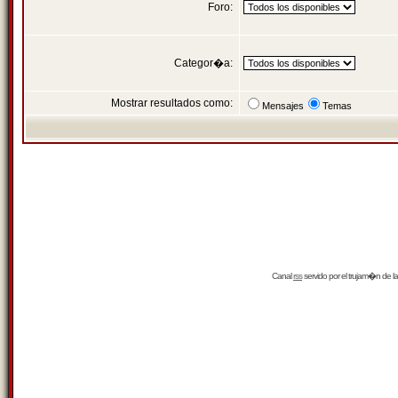
Foro:
Categor�a:
Mostrar resultados como:
Mensajes
Temas
Canal
rss
servido por el
trujam�n
de la