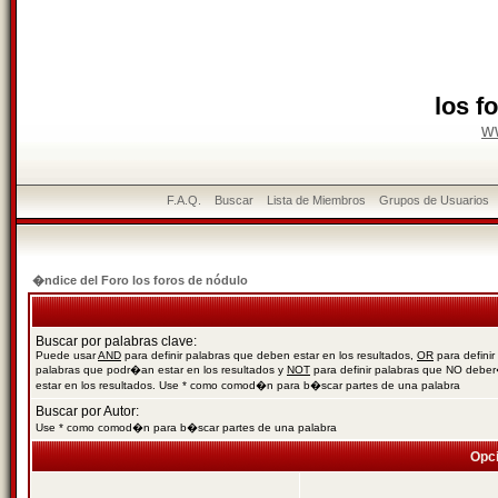
los f
w
F.A.Q.
Buscar
Lista de Miembros
Grupos de Usuarios
�ndice del Foro los foros de nódulo
Buscar por palabras clave:
Puede usar
AND
para definir palabras que deben estar en los resultados,
OR
para definir
palabras que podr�an estar en los resultados y
NOT
para definir palabras que NO debe
estar en los resultados. Use * como comod�n para b�scar partes de una palabra
Buscar por Autor:
Use * como comod�n para b�scar partes de una palabra
Opc