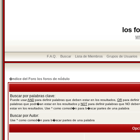
los f
w
F.A.Q.
Buscar
Lista de Miembros
Grupos de Usuarios
�ndice del Foro los foros de nódulo
Buscar por palabras clave:
Puede usar
AND
para definir palabras que deben estar en los resultados,
OR
para definir
palabras que podr�an estar en los resultados y
NOT
para definir palabras que NO debe
estar en los resultados. Use * como comod�n para b�scar partes de una palabra
Buscar por Autor:
Use * como comod�n para b�scar partes de una palabra
Opc