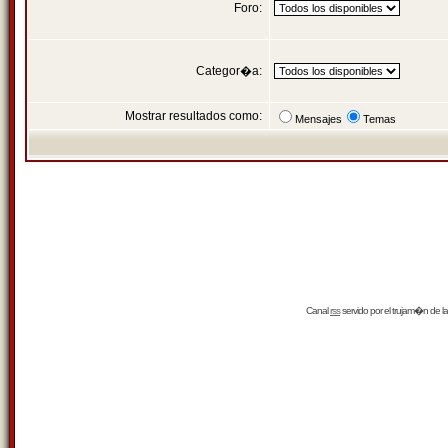
Foro:
Categor�a:
Mostrar resultados como:
Mensajes
Temas
Canal
rss
servido por el
trujam�n
de la