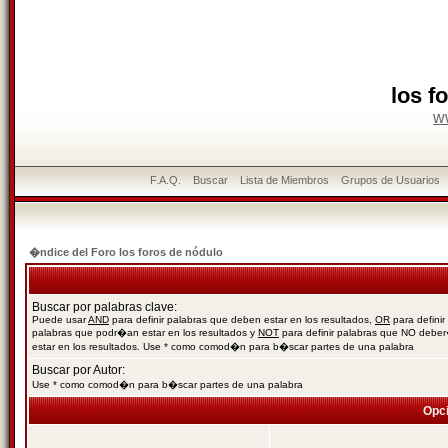
los f
w
F.A.Q.
Buscar
Lista de Miembros
Grupos de Usuarios
�ndice del Foro los foros de nódulo
Buscar por palabras clave:
Puede usar
AND
para definir palabras que deben estar en los resultados,
OR
para definir
palabras que podr�an estar en los resultados y
NOT
para definir palabras que NO debe
estar en los resultados. Use * como comod�n para b�scar partes de una palabra
Buscar por Autor:
Use * como comod�n para b�scar partes de una palabra
Opc