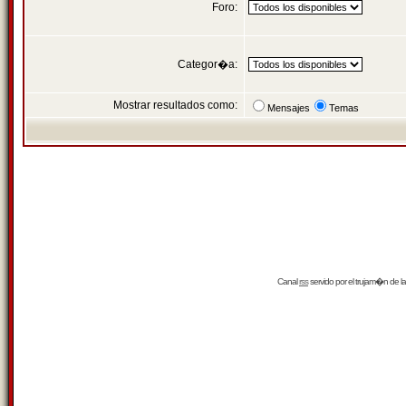
Foro:
Categor�a:
Mostrar resultados como:
Mensajes
Temas
Canal
rss
servido por el
trujam�n
de la