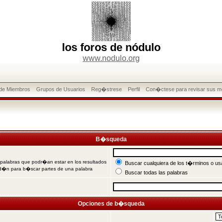
los foros de nódulo
www.nodulo.org
 de Miembros
Grupos de Usuarios
Reg�strese
Perfil
Con�ctese para revisar sus m
B�squeda
 palabras que podr�an estar en los resultados
Buscar cualquiera de los t�rminos o usa
od�n para b�scar partes de una palabra
Buscar todas las palabras
Opciones de b�squeda