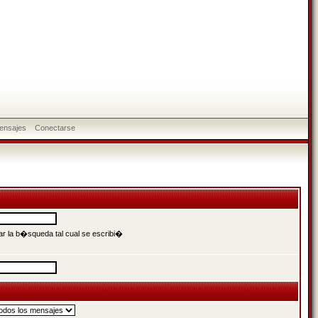
ensajes
Conectarse
r la b�squeda tal cual se escribi�