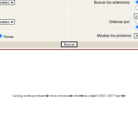
Buscar los anteriores:
Ordenar por:
Mostrar los primeros
Temas
Canal
rss
servido por el
trujam�n
de la comunicaci�n electr�nica y digital © 2003 - 2007 Trujam�n