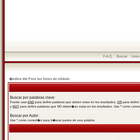
F.A.Q.
Buscar
Lista
�ndice del Foro los foros de nódulo
Buscar por palabras clave:
Puede usar
AND
para definir palabras que deben estar en los resultados,
OR
para definir
y
NOT
para definir palabras que NO deber�an estar en los resultados. Use * como com
Buscar por Autor:
Use * como comod�n para b�scar partes de una palabra