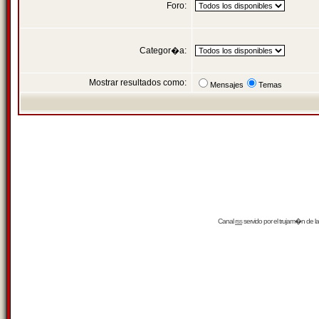
Foro:
Categor�a:
Mostrar resultados como:
Mensajes
Temas
Canal
rss
servido por el
trujam�n
de la