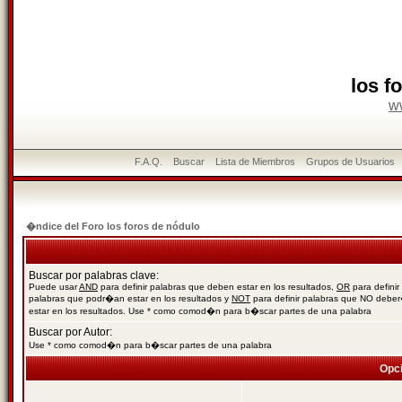
los f
w
F.A.Q.
Buscar
Lista de Miembros
Grupos de Usuarios
�ndice del Foro los foros de nódulo
Buscar por palabras clave:
Puede usar
AND
para definir palabras que deben estar en los resultados,
OR
para definir
palabras que podr�an estar en los resultados y
NOT
para definir palabras que NO debe
estar en los resultados. Use * como comod�n para b�scar partes de una palabra
Buscar por Autor:
Use * como comod�n para b�scar partes de una palabra
Opc