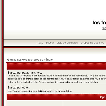
los f
w
F.A.Q.
Buscar
Lista de Miembros
Grupos de Usuarios
�ndice del Foro los foros de nódulo
Buscar por palabras clave:
Puede usar
AND
para definir palabras que deben estar en los resultados,
OR
para definir
palabras que podr�an estar en los resultados y
NOT
para definir palabras que NO debe
estar en los resultados. Use * como comod�n para b�scar partes de una palabra
Buscar por Autor:
Use * como comod�n para b�scar partes de una palabra
Opc