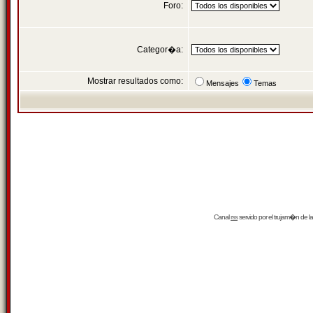
Foro:
Categor�a:
Mostrar resultados como:
Mensajes
Temas
Canal
rss
servido por el
trujam�n
de la