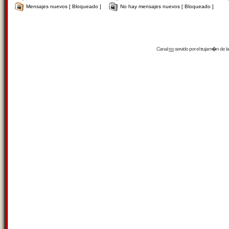
Mensajes nuevos [ Bloqueado ]
No hay mensajes nuevos [ Bloqueado ]
Canal
rss
servido por el
trujam�n
de la