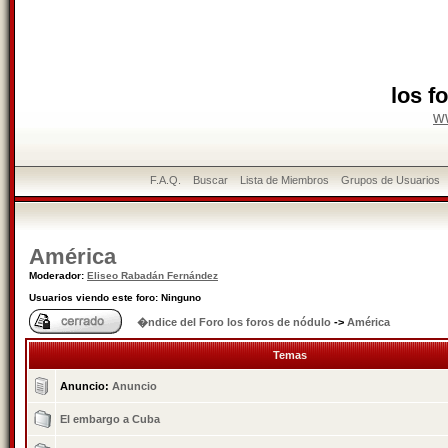
los f
w
F.A.Q.
Buscar
Lista de Miembros
Grupos de Usuarios
América
Moderador:
Eliseo Rabadán Fernández
Usuarios viendo este foro: Ninguno
�ndice del Foro los foros de nódulo
->
América
Temas
Anuncio:
Anuncio
El embargo a Cuba