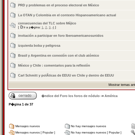
PRD y problemas en el proceso electoral en México
La OTAN y Colombia en el contexto Hispanoamericano actual
consecuencias del TLC sobre Méjico
[
Ir a p�gina:
1
,
2
,
3
,
4
]
invitación a participar en foro Iberoamericanosunidos
izquierda boba y peligrosa
Brasil y Argentina en conexión con el club atómico
México y Chile : comentarios para la reflexión
Carl Schmitt y polÃ­ticas de EEUU en Chile y dentro de EEUU
Mostrar temas ant
�ndice del Foro los foros de nódulo
->
América
P�gina
1
de
37
Mensajes nuevos
No hay mensajes nuevos
Mensajes nuevos [ Popular ]
No hay mensajes nuevos [ Popular ]