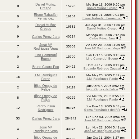
Daniel Muñoz
Mie Sep 13, 2006 9:26 pm
0
15296
Crespo
Daniel Muñoz Crespo
Eliseo Rabadán
Vie Sep 01, 2006 9:01 pm
0
16154
Fernández
Eliseo Rabadán Fernández
Daniel Muñoz
Jue Ago 31, 2006 11:36 pm
0
16331
Crespo
Daniel Muñoz Crespo
Mar Ago 08, 2006 7:46 pm
9
Carlos Pérez Jara
40214
Carlos Pérez Jara
José Mª
Vie Ene 20, 2006 11:35 am
7
35609
Rodríguez Vega
José Mª Rodríguez Vega
Lino Camprubí
Sab Oct 15, 2005 3:13 am
0
15799
Bueno
Lino Camprubí Bueno
Dom Jul 17, 2005 9:11 pm
2
Bruno Cicero Poo
24452
Eduardo Robredo Zugasti
J.M. Rodríguez
Mie May 25, 2005 2:37 pm
16
76447
Pardo
J.M. Rodríguez Pardo
Íñigo Ongay de
Jue Abr 07, 2005 8:52 pm
2
24119
Felipe
Íñigo Ongay de Felipe
Íñigo Ongay de
Vie Mar 25, 2005 3:55 pm
8
40255
Felipe
J.M. Rodríguez Pardo
Pedro Insua
Jue Ene 13, 2005 6:48 pm
12
96975
Rodríguez
Gema Fernández del Río
Lun Ene 03, 2005 8:54 pm
53
Carlos Pérez Jara
284242
José Mª Rodríguez Vega
José Mª
Lun Nov 22, 2004 5:41 pm
4
33075
Rodríguez Vega
José Mª Rodríguez Vega
Íñigo Ongay de
Jue Oct 21, 2004 3:27 pm