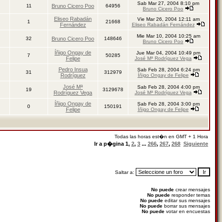
Sab Mar 27, 2004 8:10 pm
11
Bruno Cicero Poo
64956
Bruno Cicero Poo
Eliseo Rabadán
Vie Mar 26, 2004 12:11 am
1
21668
Fernández
Eliseo Rabadán Fernández
Mie Mar 10, 2004 10:25 am
32
Bruno Cicero Poo
148646
Bruno Cicero Poo
Íñigo Ongay de
Jue Mar 04, 2004 10:49 pm
7
50285
Felipe
José Mª Rodríguez Vega
Pedro Insua
Sab Feb 28, 2004 6:24 pm
31
312979
Rodríguez
Íñigo Ongay de Felipe
José Mª
Sab Feb 28, 2004 4:00 pm
19
3129678
Rodríguez Vega
José Mª Rodríguez Vega
Íñigo Ongay de
Sab Feb 28, 2004 3:00 pm
0
150191
Felipe
Íñigo Ongay de Felipe
Todas las horas est�n en GMT + 1 Hora
Ir a p�gina
1
,
2
,
3
...
266
,
267
,
268
Siguiente
Saltar a:
No puede
crear mensajes
No puede
responder temas
No puede
editar sus mensajes
No puede
borrar sus mensajes
No puede
votar en encuestas