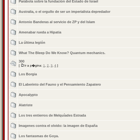
Parábola sobre la fundación del Estado de Israel
Australia, o el orgullo de ser un imperialista depredador
Antonio Banderas al servicio de ZP y del Islam
Amenabar rueda a Hipatia
La última legión
What The Bleep Do We Know? Quantum mechanics.
300
[
Ir a p�gina:
1
,
2
,
3
,
4
]
Los Borgia
El Laberinto del Fauno y el Pensamiento Zapatero
Apocalypto
Alatriste
Los tres entierros de Melquí­ades Estrada
Imagenes contra el olvido: la imagen de España
Los fantasmas de Goya.