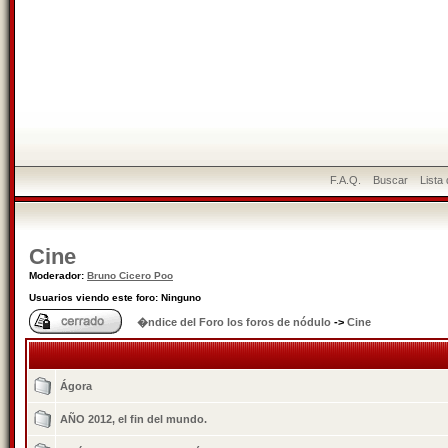
F.A.Q.
Buscar
Lista
Cine
Moderador:
Bruno Cicero Poo
Usuarios viendo este foro: Ninguno
�ndice del Foro los foros de nódulo
->
Cine
Ágora
AÑO 2012, el fin del mundo.