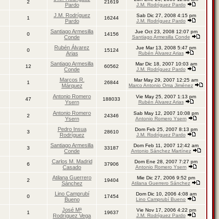
2
21619
Pardo
J.M. Rodríguez Pardo
J.M. Rodríguez
Sab Dic 27, 2008 4:15 pm
1
16244
Pardo
J.M. Rodríguez Pardo
Santiago Armesilla
Jue Oct 23, 2008 12:07 pm
0
14156
Conde
Santiago Armesilla Conde
Rubén Álvarez
Jue Mar 13, 2008 5:47 pm
0
15124
Arias
Rubén Álvarez Arias
Santiago Armesilla
Mar Dic 18, 2007 10:03 am
12
60562
Conde
J.M. Rodríguez Pardo
Marcos R.
Mar May 29, 2007 12:25 am
1
26844
Márquez
Marco Antonio Oma Jiménez
Antonio Romero
Vie May 25, 2007 1:13 pm
47
188033
Ysern
Rubén Álvarez Arias
Antonio Romero
Sab May 12, 2007 10:08 pm
2
24346
Ysern
Antonio Romero Ysern
Pedro Insua
Dom Feb 25, 2007 8:13 pm
3
28610
Rodríguez
J.M. Rodríguez Pardo
Santiago Armesilla
Dom Feb 11, 2007 12:42 am
3
33187
Conde
Antonio Sánchez Martínez
Carlos M. Madrid
Dom Ene 28, 2007 7:27 pm
6
37906
Casado
Antonio Romero Ysern
Atilana Guerrero
Mie Dic 27, 2006 9:52 pm
2
19404
Sánchez
Atilana Guerrero Sánchez
Lino Camprubí
Dom Dic 10, 2006 4:08 am
0
17454
Bueno
Lino Camprubí Bueno
José Mª
Vie Nov 17, 2006 4:22 pm
1
19637
Rodríguez Vega
J.M. Rodríguez Pardo