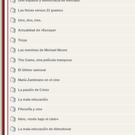
cine español y democracia de mercado
Las Horas versus 21 gramos
Uno, dos, tres.
Actualidad de «Europa»
Troya
Las mentiras de Michael Moore
The Game, otra película tramposa
El último samurai
Marí­a Zambrano en el cine
La pasión de Cristo
La mala educación
Filosofí­a y cine
Hero, «todo bajo el cielo»
La mala educación de Almodovar