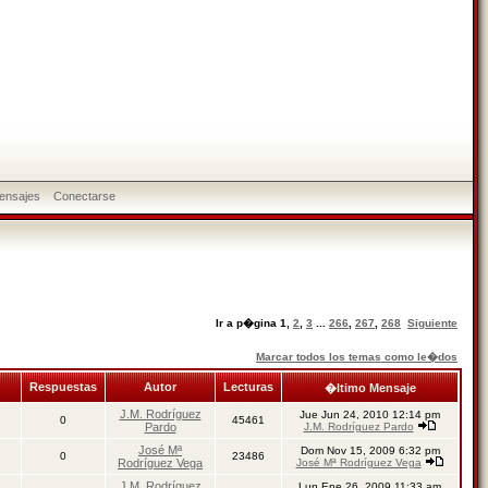
ensajes
Conectarse
Ir a p�gina
1
,
2
,
3
...
266
,
267
,
268
Siguiente
Marcar todos los temas como le�dos
Respuestas
Autor
Lecturas
�ltimo Mensaje
J.M. Rodríguez
Jue Jun 24, 2010 12:14 pm
0
45461
Pardo
J.M. Rodríguez Pardo
José Mª
Dom Nov 15, 2009 6:32 pm
0
23486
Rodríguez Vega
José Mª Rodríguez Vega
J.M. Rodríguez
Lun Ene 26, 2009 11:33 am