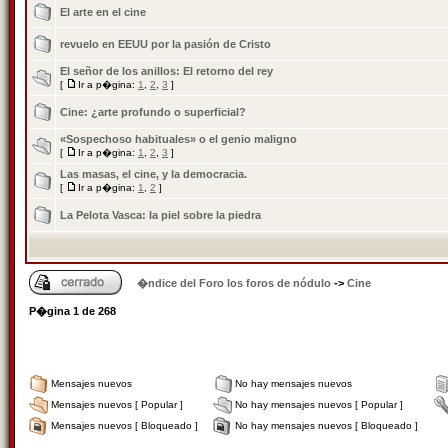
El arte en el cine
revuelo en EEUU por la pasión de Cristo
El señor de los anillos: El retorno del rey
[
Ir a p�gina:
1
,
2
,
3
]
Cine: ¿arte profundo o superficial?
«Sospechoso habituales» o el genio maligno
[
Ir a p�gina:
1
,
2
,
3
]
Las masas, el cine, y la democracia.
[
Ir a p�gina:
1
,
2
]
La Pelota Vasca: la piel sobre la piedra
�ndice del Foro los foros de nódulo
->
Cine
P�gina
1
de
268
Mensajes nuevos
No hay mensajes nuevos
Mensajes nuevos [ Popular ]
No hay mensajes nuevos [ Popular ]
Mensajes nuevos [ Bloqueado ]
No hay mensajes nuevos [ Bloqueado ]