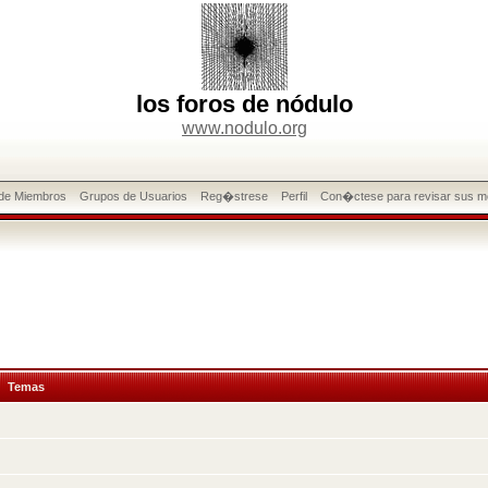
los foros de nódulo
www.nodulo.org
 de Miembros
Grupos de Usuarios
Reg�strese
Perfil
Con�ctese para revisar sus m
Temas