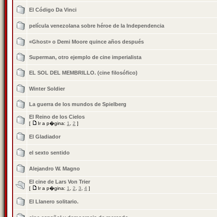
El Código Da Vinci
película venezolana sobre héroe de la Independencia
«Ghost» o Demi Moore quince años después
Superman, otro ejemplo de cine imperialista
EL SOL DEL MEMBRILLO. (cine filosófico)
Winter Soldier
La guerra de los mundos de Spielberg
El Reino de los Cielos
[
Ir a p�gina:
1
,
2
]
El Gladiador
el sexto sentido
Alejandro W. Magno
El cine de Lars Von Trier
[
Ir a p�gina:
1
,
2
,
3
,
4
]
El Llanero solitario.