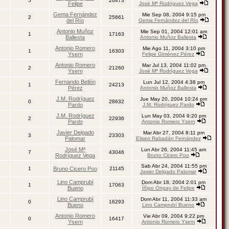
5
26473
Felipe
José Mª Rodríguez Vega
Gema Fernández
Mie Sep 08, 2004 9:15 pm
2
25661
del Río
Gema Fernández del Río
Antonio Muñoz
Mie Sep 01, 2004 12:01 am
1
17163
Ballesta
Antonio Muñoz Ballesta
Antonio Romero
Mie Ago 11, 2004 3:10 pm
1
16303
Ysern
Felipe Giménez Pérez
Antonio Romero
Mar Jul 13, 2004 11:02 pm
2
21260
Ysern
José Mª Rodríguez Vega
Fernando Bellón
Lun Jul 12, 2004 4:38 pm
1
24213
Pérez
Antonio Muñoz Ballesta
J.M. Rodríguez
Jue May 20, 2004 10:24 pm
0
28632
Pardo
J.M. Rodríguez Pardo
J.M. Rodríguez
Lun May 03, 2004 9:20 pm
2
22936
Pardo
Antonio Romero Ysern
Javier Delgado
Mar Abr 27, 2004 8:11 pm
3
23303
Palomar
Eliseo Rabadán Fernández
José Mª
Lun Abr 26, 2004 11:45 am
7
43046
Rodríguez Vega
Bruno Cicero Poo
Sab Abr 24, 2004 11:55 pm
1
Bruno Cicero Poo
21145
Javier Delgado Palomar
Lino Camprubí
Dom Abr 18, 2004 2:01 pm
1
17063
Bueno
Íñigo Ongay de Felipe
Lino Camprubí
Dom Abr 11, 2004 11:33 am
0
16293
Bueno
Lino Camprubí Bueno
Antonio Romero
Vie Abr 09, 2004 9:22 pm
0
16417
Ysern
Antonio Romero Ysern