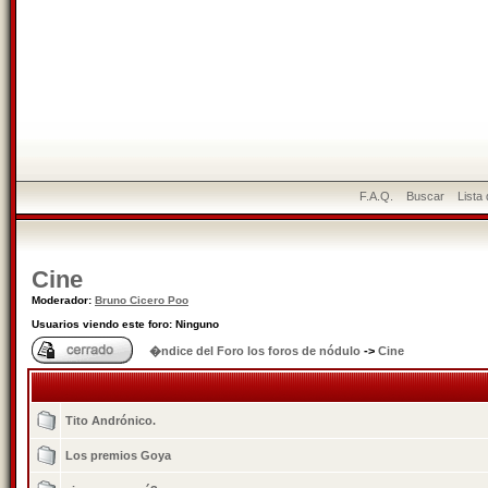
F.A.Q.
Buscar
Lista
Cine
Moderador:
Bruno Cicero Poo
Usuarios viendo este foro: Ninguno
�ndice del Foro los foros de nódulo
->
Cine
Tito Andrónico.
Los premios Goya