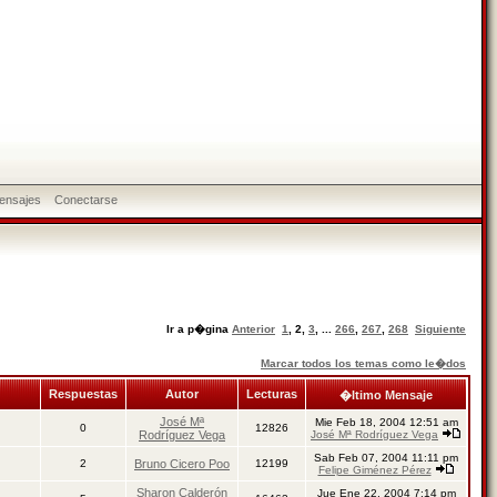
ensajes
Conectarse
Ir a p�gina
Anterior
1
,
2
,
3
, ...
266
,
267
,
268
Siguiente
Marcar todos los temas como le�dos
Respuestas
Autor
Lecturas
�ltimo Mensaje
José Mª
Mie Feb 18, 2004 12:51 am
0
12826
Rodríguez Vega
José Mª Rodríguez Vega
Sab Feb 07, 2004 11:11 pm
2
Bruno Cicero Poo
12199
Felipe Giménez Pérez
Sharon Calderón
Jue Ene 22, 2004 7:14 pm