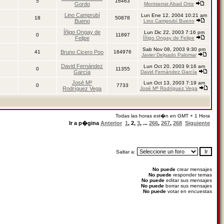
5
16463
Gordo
Montserrat Abad Ortiz
Lino Camprubí
Lun Ene 12, 2004 10:21 am
18
50878
Bueno
Lino Camprubí Bueno
Íñigo Ongay de
Lun Dic 22, 2003 7:16 pm
0
11897
Felipe
Íñigo Ongay de Felipe
Sab Nov 08, 2003 9:30 pm
41
Bruno Cicero Poo
184976
Javier Delgado Palomar
David Fernández
Lun Oct 20, 2003 9:16 am
0
11355
García
David Fernández García
José Mª
Lun Oct 13, 2003 7:19 am
0
7733
Rodríguez Vega
José Mª Rodríguez Vega
Todas las horas est�n en GMT + 1 Hora
Ir a p�gina
Anterior
1
,
2
,
3
, ...
266
,
267
,
268
Siguiente
Saltar a:
No puede
crear mensajes
No puede
responder temas
No puede
editar sus mensajes
No puede
borrar sus mensajes
No puede
votar en encuestas