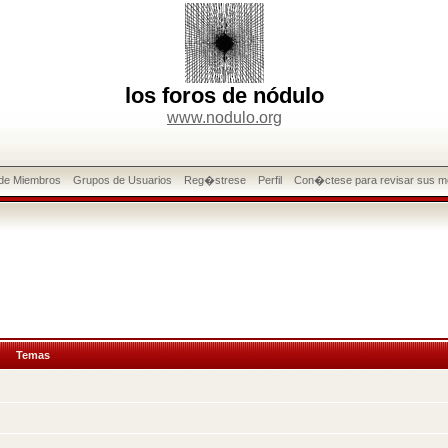
los foros de nódulo
www.nodulo.org
 de Miembros
Grupos de Usuarios
Reg�strese
Perfil
Con�ctese para revisar sus m
Temas