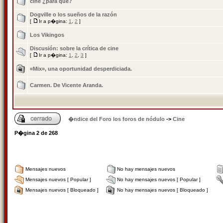
cine ¿para qué?
Dogville o los sueños de la razón
[
Ir a p�gina:
1
,
2
]
Los Vikingos
Discusión: sobre la crí­tica de cine
[
Ir a p�gina:
1
,
2
,
3
]
«Mix», una oportunidad desperdiciada.
Carmen. De Vicente Aranda.
�ndice del Foro los foros de nódulo
->
Cine
P�gina
2
de
268
Mensajes nuevos
No hay mensajes nuevos
Mensajes nuevos [ Popular ]
No hay mensajes nuevos [ Popular ]
Mensajes nuevos [ Bloqueado ]
No hay mensajes nuevos [ Bloqueado ]