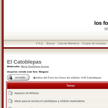
los f
w
F.A.Q.
Buscar
Lista de Miembros
Grupos de Usuarios
El Catoblepas
Moderador:
María Santillana Acosta
Usuarios viendo este foro: Ninguno
�ndice del Foro los foros de nódulo
->
El Catoblepas
Temas
Impacto de Nódulo
Ideas para la revista el catoblepas y nódulo materialista