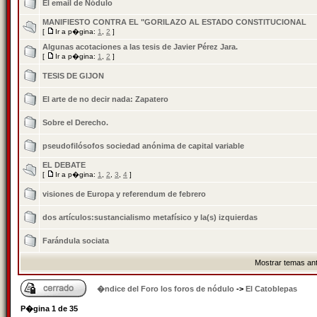
El email de Nódulo
MANIFIESTO CONTRA EL "GORILAZO AL ESTADO CONSTITUCIONAL
[
Ir a p�gina:
1
,
2
]
Algunas acotaciones a las tesis de Javier Pérez Jara.
[
Ir a p�gina:
1
,
2
]
TESIS DE GIJON
El arte de no decir nada: Zapatero
Sobre el Derecho.
pseudofilósofos sociedad anónima de capital variable
EL DEBATE
[
Ir a p�gina:
1
,
2
,
3
,
4
]
visiones de Europa y referendum de febrero
dos artí­culos:sustancialismo metafí­sico y la(s) izquierdas
Farándula sociata
Mostrar temas ant
�ndice del Foro los foros de nódulo
->
El Catoblepas
P�gina
1
de
35