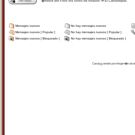
�ndice del Foro los foros de nódulo
->
El Catoblepas
Mensajes nuevos
No hay mensajes nuevos
Mensajes nuevos [ Popular ]
No hay mensajes nuevos [ Popular ]
Mensajes nuevos [ Bloqueado ]
No hay mensajes nuevos [ Bloqueado ]
Canal
rss
servido por el
trujam�n
de la