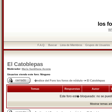
los f
w
F.A.Q.
Buscar
Lista de Miembros
Grupos de Usuarios
El Catoblepas
Moderador:
María Santillana Acosta
Usuarios viendo este foro: Ninguno
�ndice del Foro los foros de nódulo
->
El Catoblepas
Temas
Respuestas
Autor
L
Este foro est� bloqueado: no se puede
Mostrar temas ant