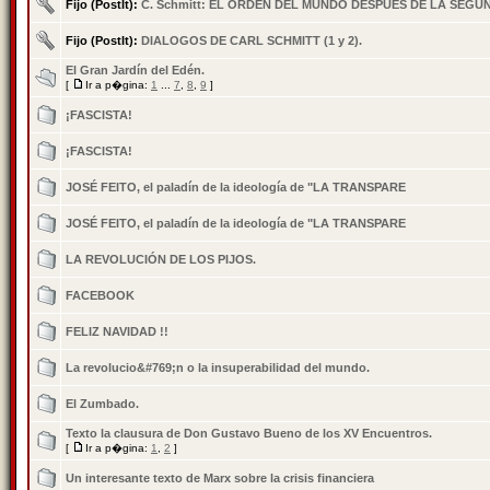
Fijo (PostIt):
C. Schmitt: EL ORDEN DEL MUNDO DESPUES DE LA SEG
Fijo (PostIt):
DIALOGOS DE CARL SCHMITT (1 y 2).
El Gran Jardín del Edén.
[
Ir a p�gina:
1
...
7
,
8
,
9
]
¡FASCISTA!
¡FASCISTA!
JOSÉ FEITO, el paladín de la ideología de "LA TRANSPARE
JOSÉ FEITO, el paladín de la ideología de "LA TRANSPARE
LA REVOLUCIÓN DE LOS PIJOS.
FACEBOOK
FELIZ NAVIDAD !!
La revolucio&#769;n o la insuperabilidad del mundo.
El Zumbado.
Texto la clausura de Don Gustavo Bueno de los XV Encuentros.
[
Ir a p�gina:
1
,
2
]
Un interesante texto de Marx sobre la crisis financiera