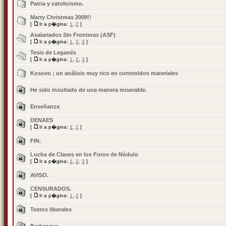
Patria y catolicismo.
Marry Christmas 2009!!
[
Ir a p�gina:
1
,
2
]
Asalariados Sin Fronteras (ASF)
[
Ir a p�gina:
1
,
2
,
3
]
Tesis de Leganés
[
Ir a p�gina:
1
,
2
,
3
]
Kosovo ; un análisis muy rico en contenidos materiales
He sido insultado de una manera miserable.
Enseñanza
DENAES
[
Ir a p�gina:
1
,
2
]
FIN.
Lucha de Clases en los Foros de Nódulo
[
Ir a p�gina:
1
,
2
,
3
]
AVISO.
CENSURADOS.
[
Ir a p�gina:
1
,
2
]
Textos liberales