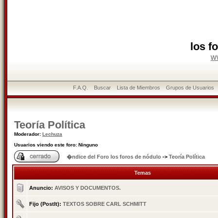
los f
w
F.A.Q.
Buscar
Lista de Miembros
Grupos de Usuarios
Teoría Política
Moderador:
Lechuza
Usuarios viendo este foro: Ninguno
�ndice del Foro los foros de nódulo
->
Teoría Política
Temas
Anuncio:
AVISOS Y DOCUMENTOS.
Fijo (PostIt):
TEXTOS SOBRE CARL SCHMITT