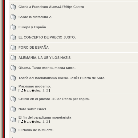
Gloria a Francisco Alama&#769;n Castro
Sobre la dictadura 2.
Europa y España
EL CONCEPTO DE PRECIO JUSTO.
FORO DE ESPAÑA
ALEMANIA, LA UE Y LOS NAZIS
Obama. Tanto monta, monta tanto.
Teoría del nacionalismo liberal. Jesús Huerta de Soto.
Marxismo moderno.
[
Ir a p�gina:
1
,
2
]
CHINA en el puesto 110 de Renta per capita.
Nota sobre Israel.
El fin del paradigma monetarista
[
Ir a p�gina:
1
,
2
]
El Novio de la Muerte.