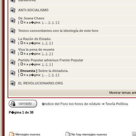
Barkanova.
ANTI-SOCIALISMO
De Juana Chaos
[
Ir a p�gina:
1
...
3
,
4
,
5
]
Textos concordantes con la ideología de este foro
La Razón de Estado.
[
Ir a p�gina:
1
,
2
,
3
]
Viva la pena de muerte
[
Ir a p�gina:
1
,
2
,
3
]
Partido Popular adversus Frente Popular
[
Ir a p�gina:
1
,
2
,
3
]
[ Encuesta ]
Sobre la dictadura.
[
Ir a p�gina:
1
...
7
,
8
,
9
]
EL REVOLUCIONARIO.ORG
Mostrar temas ant
�ndice del Foro los foros de nódulo
->
Teoría Política
P�gina
1
de
38
Mensajes nuevos
No hay mensajes nuevos