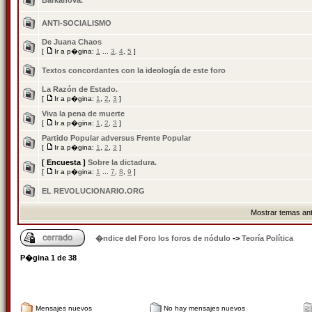
Barkanova.
ANTI-SOCIALISMO
De Juana Chaos
[
Ir a p�gina:
1
...
3
,
4
,
5
]
Textos concordantes con la ideología de este foro
La Razón de Estado.
[
Ir a p�gina:
1
,
2
,
3
]
Viva la pena de muerte
[
Ir a p�gina:
1
,
2
,
3
]
Partido Popular adversus Frente Popular
[
Ir a p�gina:
1
,
2
,
3
]
[ Encuesta ]
Sobre la dictadura.
[
Ir a p�gina:
1
...
7
,
8
,
9
]
EL REVOLUCIONARIO.ORG
Mostrar temas ant
�ndice del Foro los foros de nódulo
->
Teoría Política
P�gina
1
de
38
Mensajes nuevos
No hay mensajes nuevos