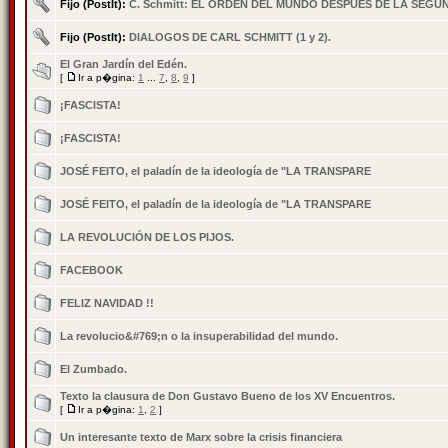
Fijo (PostIt):
C. Schmitt: EL ORDEN DEL MUNDO DESPUES DE LA SEG
Fijo (PostIt):
DIALOGOS DE CARL SCHMITT (1 y 2).
El Gran Jardín del Edén.
[
Ir a p�gina:
1
...
7
,
8
,
9
]
¡FASCISTA!
¡FASCISTA!
JOSÉ FEITO, el paladín de la ideología de "LA TRANSPARE
JOSÉ FEITO, el paladín de la ideología de "LA TRANSPARE
LA REVOLUCIÓN DE LOS PIJOS.
FACEBOOK
FELIZ NAVIDAD !!
La revolucio&#769;n o la insuperabilidad del mundo.
El Zumbado.
Texto la clausura de Don Gustavo Bueno de los XV Encuentros.
[
Ir a p�gina:
1
,
2
]
Un interesante texto de Marx sobre la crisis financiera