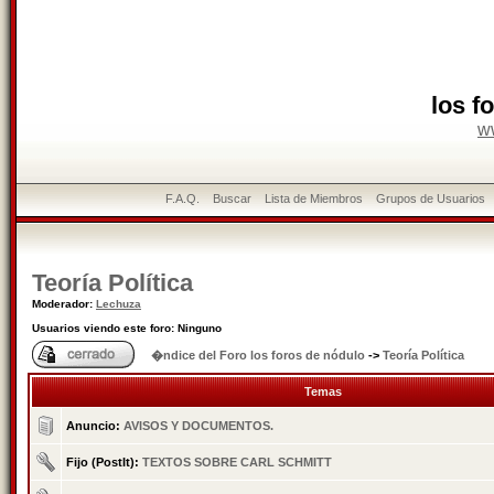
los f
w
F.A.Q.
Buscar
Lista de Miembros
Grupos de Usuarios
Teoría Política
Moderador:
Lechuza
Usuarios viendo este foro: Ninguno
�ndice del Foro los foros de nódulo
->
Teoría Política
Temas
Anuncio:
AVISOS Y DOCUMENTOS.
Fijo (PostIt):
TEXTOS SOBRE CARL SCHMITT