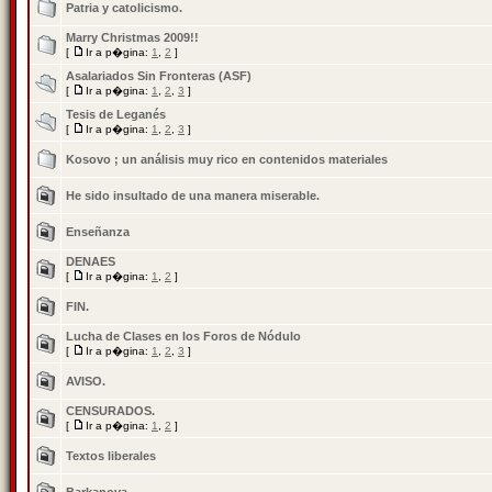
Patria y catolicismo.
Marry Christmas 2009!!
[
Ir a p�gina:
1
,
2
]
Asalariados Sin Fronteras (ASF)
[
Ir a p�gina:
1
,
2
,
3
]
Tesis de Leganés
[
Ir a p�gina:
1
,
2
,
3
]
Kosovo ; un análisis muy rico en contenidos materiales
He sido insultado de una manera miserable.
Enseñanza
DENAES
[
Ir a p�gina:
1
,
2
]
FIN.
Lucha de Clases en los Foros de Nódulo
[
Ir a p�gina:
1
,
2
,
3
]
AVISO.
CENSURADOS.
[
Ir a p�gina:
1
,
2
]
Textos liberales