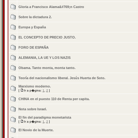
Gloria a Francisco Alama&#769;n Castro
Sobre la dictadura 2.
Europa y España
EL CONCEPTO DE PRECIO JUSTO.
FORO DE ESPAÑA
ALEMANIA, LA UE Y LOS NAZIS
Obama. Tanto monta, monta tanto.
Teoría del nacionalismo liberal. Jesús Huerta de Soto.
Marxismo moderno.
[
Ir a p�gina:
1
,
2
]
CHINA en el puesto 110 de Renta per capita.
Nota sobre Israel.
El fin del paradigma monetarista
[
Ir a p�gina:
1
,
2
]
El Novio de la Muerte.