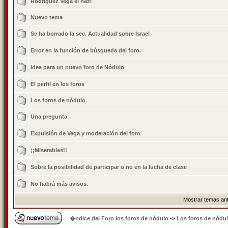
Rodríguez Vega el nazi
Nuevo tema
Se ha borrado la sec. Actualidad sobre Israel
Error en la función de búsqueda del foro.
Idea para un nuevo foro de Nódulo
El perfil en los foros
Los foros de nódulo
Una pregunta
Expulsión de Vega y moderación del foro
¡¡Miserables!!
Sobre la posibilidad de participar o no en la lucha de clase
No habrá más avisos.
Mostrar temas ant
�ndice del Foro los foros de nódulo
->
Los foros de nódu