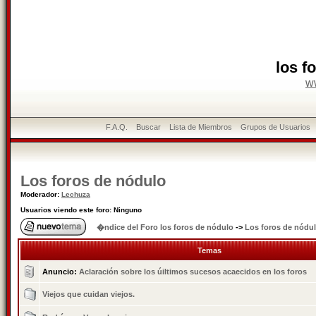
los f
w
F.A.Q.
Buscar
Lista de Miembros
Grupos de Usuarios
Los foros de nódulo
Moderador:
Lechuza
Usuarios viendo este foro: Ninguno
�ndice del Foro los foros de nódulo
->
Los foros de nódu
Temas
Anuncio:
Aclaración sobre los úiltimos sucesos acaecidos en los foros
Viejos que cuidan viejos.