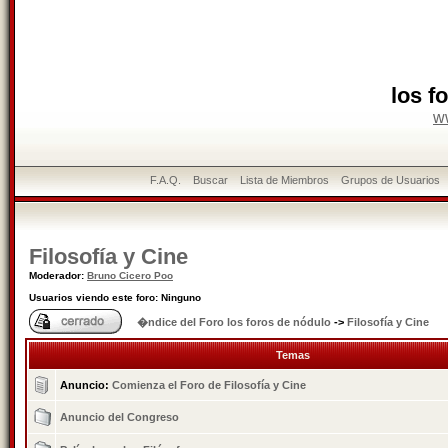
los f
w
F.A.Q.
Buscar
Lista de Miembros
Grupos de Usuarios
Filosofía y Cine
Moderador:
Bruno Cicero Poo
Usuarios viendo este foro: Ninguno
�ndice del Foro los foros de nódulo
->
Filosofía y Cine
Temas
Anuncio:
Comienza el Foro de Filosofía y Cine
Anuncio del Congreso