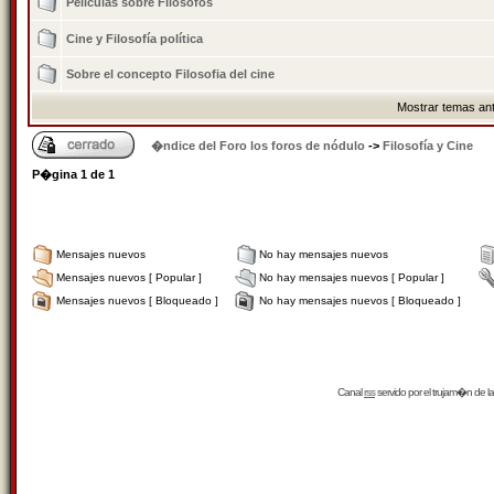
Películas sobre Filósofos
Cine y Filosofía polí­tica
Sobre el concepto Filosofia del cine
Mostrar temas ant
�ndice del Foro los foros de nódulo
->
Filosofía y Cine
P�gina
1
de
1
Mensajes nuevos
No hay mensajes nuevos
Mensajes nuevos [ Popular ]
No hay mensajes nuevos [ Popular ]
Mensajes nuevos [ Bloqueado ]
No hay mensajes nuevos [ Bloqueado ]
Canal
rss
servido por el
trujam�n
de la