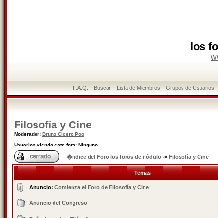
los f
w
F.A.Q.
Buscar
Lista de Miembros
Grupos de Usuarios
Filosofía y Cine
Moderador:
Bruno Cicero Poo
Usuarios viendo este foro: Ninguno
�ndice del Foro los foros de nódulo
->
Filosofía y Cine
Temas
Anuncio:
Comienza el Foro de Filosofía y Cine
Anuncio del Congreso