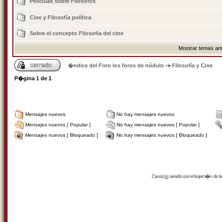
Películas sobre Filósofos
Cine y Filosofía polí­tica
Sobre el concepto Filosofia del cine
Mostrar temas ant
�ndice del Foro los foros de nódulo
->
Filosofía y Cine
P�gina
1
de
1
Mensajes nuevos
No hay mensajes nuevos
Mensajes nuevos [ Popular ]
No hay mensajes nuevos [ Popular ]
Mensajes nuevos [ Bloqueado ]
No hay mensajes nuevos [ Bloqueado ]
Canal
rss
servido por el
trujam�n
de la