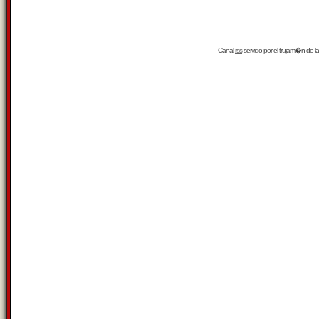
Canal
rss
servido por el
trujam�n
de la