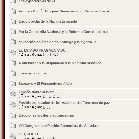
Las expectativas de ZP
Antonio García Trevijano llama racista a Gustavo Bueno
Enciclopedia de la Nación Española
Por la Concordia Nacional y la Reforma Constitucional
aplicación política de "la hormiga y la cigarra" e
EL ESTADO FRAGMENTADO.
[
Ir a p�gina:
1
...
3
,
4
,
5
]
A vueltas con la Hispanidad y la memoria histórica
quousque tandem
Zapatero y El Pensamiento Alicia
España frente al Islam
[
Ir a p�gina:
1
...
6
,
7
,
8
]
Posible explicación de los vaivenes del "proceso de paz
[
Ir a p�gina:
1
,
2
]
Elecciones locales y autonómicas
VIII Congreso del Partido Comunista de Asturias
EL QUIJOTE
[
Ir a p�gina:
1
,
2
,
3
]