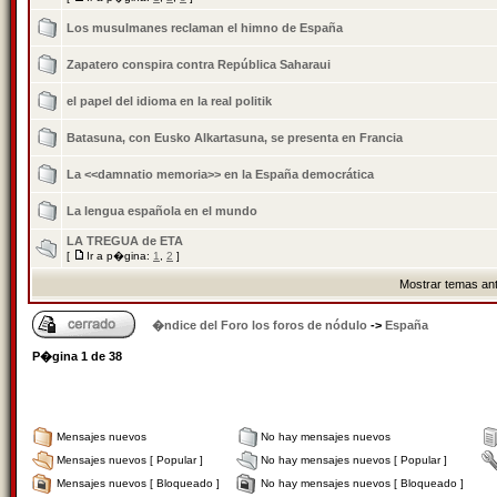
Los musulmanes reclaman el himno de España
Zapatero conspira contra República Saharaui
el papel del idioma en la real politik
Batasuna, con Eusko Alkartasuna, se presenta en Francia
La <<damnatio memoria>> en la España democrática
La lengua española en el mundo
LA TREGUA de ETA
[
Ir a p�gina:
1
,
2
]
Mostrar temas ant
�ndice del Foro los foros de nódulo
->
España
P�gina
1
de
38
Mensajes nuevos
No hay mensajes nuevos
Mensajes nuevos [ Popular ]
No hay mensajes nuevos [ Popular ]
Mensajes nuevos [ Bloqueado ]
No hay mensajes nuevos [ Bloqueado ]