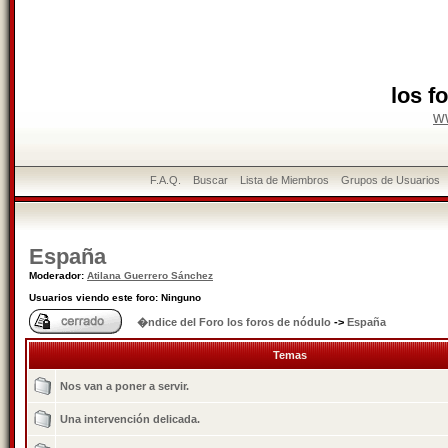
los f
w
F.A.Q.
Buscar
Lista de Miembros
Grupos de Usuarios
España
Moderador:
Atilana Guerrero Sánchez
Usuarios viendo este foro: Ninguno
�ndice del Foro los foros de nódulo
->
España
Temas
Nos van a poner a servir.
Una intervención delicada.