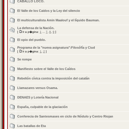
CABALLO LOCO.
El Valle de los Caidos y la Ley del silencio
El multiculturalista Amin Maalouf y el líquido Bauman.
La defensa de la Nación.
[
Ir a p�gina:
1
...
7
,
8
,
9
]
El opio del pueblo.
Programa de la "nueva asignatura":Filosófía y Ciud
[
Ir a p�gina:
1
,
2
]
Se rompe
Manifiesto sobre el Valle de los Caídos
Rebelión cívica contra la imposición del catalán
Llamazares versus Osama.
DENAES y Lotería Nacional
España, culpable de la glaciación
Conferecia de Santesmases en ciclo de Nódulo y Centro Riojan
Las batallas de Eta