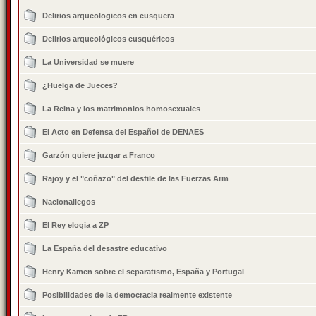
Delirios arqueologicos en eusquera
Delirios arqueológicos eusquéricos
La Universidad se muere
¿Huelga de Jueces?
La Reina y los matrimonios homosexuales
El Acto en Defensa del Español de DENAES
Garzón quiere juzgar a Franco
Rajoy y el "coñazo" del desfile de las Fuerzas Arm
Nacionaliegos
El Rey elogia a ZP
La España del desastre educativo
Henry Kamen sobre el separatismo, España y Portugal
Posibilidades de la democracia realmente existente