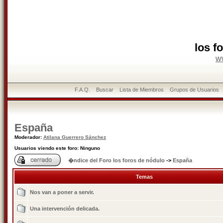
los f
w
F.A.Q.
Buscar
Lista de Miembros
Grupos de Usuarios
España
Moderador:
Atilana Guerrero Sánchez
Usuarios viendo este foro: Ninguno
�ndice del Foro los foros de nódulo
->
España
Temas
Nos van a poner a servir.
Una intervención delicada.