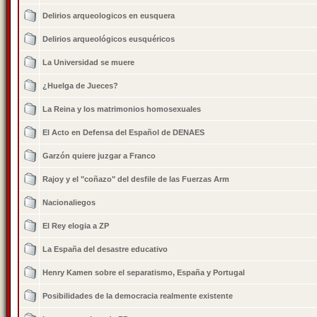
Delirios arqueologicos en eusquera
Delirios arqueológicos eusquéricos
La Universidad se muere
¿Huelga de Jueces?
La Reina y los matrimonios homosexuales
El Acto en Defensa del Español de DENAES
Garzón quiere juzgar a Franco
Rajoy y el "coñazo" del desfile de las Fuerzas Arm
Nacionaliegos
El Rey elogia a ZP
La España del desastre educativo
Henry Kamen sobre el separatismo, España y Portugal
Posibilidades de la democracia realmente existente