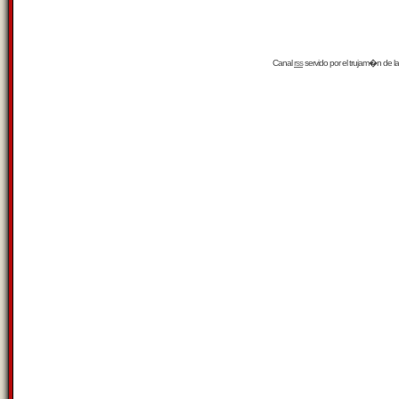
Canal
rss
servido por el
trujam�n
de la