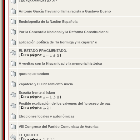
Las expectativas de ZP
Antonio García Trevijano llama racista a Gustavo Bueno
Enciclopedia de la Nación Española
Por la Concordia Nacional y la Reforma Constitucional
aplicación política de "la hormiga y la cigarra" e
EL ESTADO FRAGMENTADO.
[
Ir a p�gina:
1
...
3
,
4
,
5
]
A vueltas con la Hispanidad y la memoria histórica
quousque tandem
Zapatero y El Pensamiento Alicia
España frente al Islam
[
Ir a p�gina:
1
...
6
,
7
,
8
]
Posible explicación de los vaivenes del "proceso de paz
[
Ir a p�gina:
1
,
2
]
Elecciones locales y autonómicas
VIII Congreso del Partido Comunista de Asturias
EL QUIJOTE
[
Ir a p�gina:
1
,
2
,
3
]