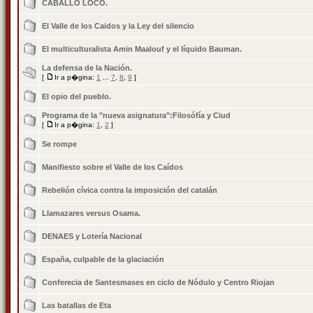
CABALLO LOCO.
El Valle de los Caidos y la Ley del silencio
El multiculturalista Amin Maalouf y el líquido Bauman.
La defensa de la Nación.
[
Ir a p�gina:
1
...
7
,
8
,
9
]
El opio del pueblo.
Programa de la "nueva asignatura":Filosófía y Ciud
[
Ir a p�gina:
1
,
2
]
Se rompe
Manifiesto sobre el Valle de los Caídos
Rebelión cívica contra la imposición del catalán
Llamazares versus Osama.
DENAES y Lotería Nacional
España, culpable de la glaciación
Conferecia de Santesmases en ciclo de Nódulo y Centro Riojan
Las batallas de Eta