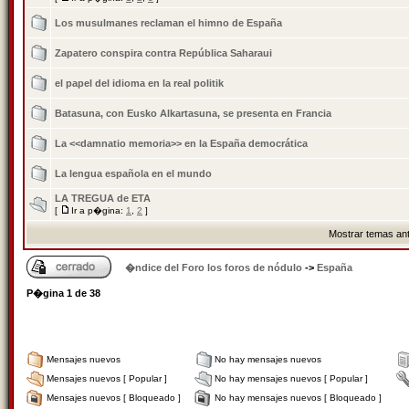
Los musulmanes reclaman el himno de España
Zapatero conspira contra República Saharaui
el papel del idioma en la real politik
Batasuna, con Eusko Alkartasuna, se presenta en Francia
La <<damnatio memoria>> en la España democrática
La lengua española en el mundo
LA TREGUA de ETA
[
Ir a p�gina:
1
,
2
]
Mostrar temas ant
�ndice del Foro los foros de nódulo
->
España
P�gina
1
de
38
Mensajes nuevos
No hay mensajes nuevos
Mensajes nuevos [ Popular ]
No hay mensajes nuevos [ Popular ]
Mensajes nuevos [ Bloqueado ]
No hay mensajes nuevos [ Bloqueado ]