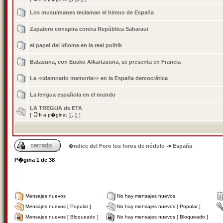
Los musulmanes reclaman el himno de España
Zapatero conspira contra República Saharaui
el papel del idioma en la real politik
Batasuna, con Eusko Alkartasuna, se presenta en Francia
La <<damnatio memoria>> en la España democrática
La lengua española en el mundo
LA TREGUA de ETA
[
Ir a p�gina:
1
,
2
]
�ndice del Foro los foros de nódulo
->
España
P�gina
1
de
38
Mensajes nuevos
No hay mensajes nuevos
Mensajes nuevos [ Popular ]
No hay mensajes nuevos [ Popular ]
Mensajes nuevos [ Bloqueado ]
No hay mensajes nuevos [ Bloqueado ]