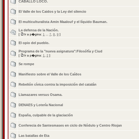
CABALLO LOCO.
El Valle de los Caidos y la Ley del silencio
El multiculturalista Amin Maalouf y el líquido Bauman.
La defensa de la Nación.
[
Ir a p�gina:
1
...
7
,
8
,
9
]
El opio del pueblo.
Programa de la "nueva asignatura":Filosófía y Ciud
[
Ir a p�gina:
1
,
2
]
Se rompe
Manifiesto sobre el Valle de los Caídos
Rebelión cívica contra la imposición del catalán
Llamazares versus Osama.
DENAES y Lotería Nacional
España, culpable de la glaciación
Conferecia de Santesmases en ciclo de Nódulo y Centro Riojan
Las batallas de Eta