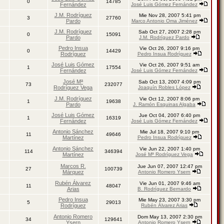
0
14785
Fernández
José Luis Gómez Fernández
J.M. Rodríguez
Mie Nov 28, 2007 5:41 pm
3
27760
Pardo
Marco Antonio Oma Jiménez
J.M. Rodríguez
Sab Oct 27, 2007 2:28 pm
0
15091
Pardo
J.M. Rodríguez Pardo
Pedro Insua
Vie Oct 26, 2007 9:16 pm
0
14429
Rodríguez
Pedro Insua Rodríguez
José Luis Gómez
Vie Oct 26, 2007 9:51 am
1
17554
Fernández
José Luis Gómez Fernández
José Mª
Sab Oct 13, 2007 4:09 pm
73
232077
Rodríguez Vega
Joaquín Robles López
J.M. Rodríguez
Vie Oct 12, 2007 8:06 pm
1
19638
Pardo
J. Ramón Esquinas Algaba
José Luis Gómez
Jue Oct 04, 2007 6:40 pm
1
16319
Fernández
José Luis Gómez Fernández
Antonio Sánchez
Mie Jul 18, 2007 9:10 pm
11
49646
Martínez
Pedro Insua Rodríguez
Antonio Sánchez
Vie Jun 22, 2007 1:40 pm
114
346394
Martínez
José Mª Rodríguez Vega
Marcos R.
Jue Jun 07, 2007 12:47 pm
27
100739
Márquez
Antonio Romero Ysern
Rubén Álvarez
Vie Jun 01, 2007 9:46 am
11
48047
Arias
B. Rodríguez Bernardo
Pedro Insua
Mie May 23, 2007 3:30 pm
5
29013
Rodríguez
Rubén Álvarez Arias
Antonio Romero
Dom May 13, 2007 2:30 pm
34
129641
Ysern
Antonio Romero Ysern