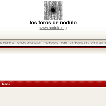
los foros de nódulo
www.nodulo.org
 de Miembros
Grupos de Usuarios
Reg�strese
Perfil
Con�ctese para revisar sus m
Temas