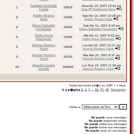
Santiago Armesilla
Dom Abr 15, 2007 10:42 am
1
20929
Conde
José Mª Rodríguez Vega
Rubén Álvarez
Sab Abr 14, 2007 10:28 pm
0
14630
Arias
Rubén Álvarez Arias
Eliseo Rabadán
Sab Abr 14, 2007 9:15 am
0
15034
Fernández
Eliseo Rabadán Fernández
Pedro Insua
Mie Abr 11, 2007 9:32 pm
0
15009
Rodríguez
Pedro Insua Rodríguez
Antonio Romero
Lun Abr 02, 2007 12:27 pm
0
14934
Ysern
Antonio Romero Ysern
Antonio Romero
Mar Mar 20, 2007 8:37 pm
0
19130
Ysern
Antonio Romero Ysern
Agustín Lozano
Lun Ene 15, 2007 11:29 am
28
160809
Vicente
Antonio Romero Ysern
Todas las horas est�n en GMT + 1 Hora
Ir a p�gina
1
,
2
,
3
...
36
,
37
,
38
Siguiente
Saltar a:
No puede
crear mensajes
No puede
responder temas
No puede
editar sus mensajes
No puede
borrar sus mensajes
No puede
votar en encuestas