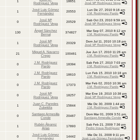
1
18651
Rodríguez Vega
José Mª Rodríguez Vega
José Luis Gómez
Lun Dic 27, 2010 9:16 am
1
20553
Fernández
J.M. Rodríguez Pardo
José Mª
Sab Oct 23, 2010 9:59 am
0
20529
Rodríguez Vega
José Mª Rodríguez Vega
Ángel Sánchez
Mar Sep 07, 2010 8:12 am
130
374827
Bernal
J.M. Rodríguez Pardo
José Mª
Dom Jul 11, 2010 10:18 pm
1
20329
Rodríguez Vega
José Mª Rodríguez Vega
Miguel A. Navarro
Jue Jun 17, 2010 11:26 am
21
100461
Crego
J.M. Rodríguez Pardo
J.M. Rodríguez
Sab Feb 27, 2010 7:03 pm
0
18394
Pardo
J.M. Rodríguez Pardo
J.M. Rodríguez
Lun Feb 15, 2010 10:18 am
0
18610
Pardo
J.M. Rodríguez Pardo
J.M. Rodríguez
Mar Feb 02, 2010 10:36 am
0
17373
Pardo
J.M. Rodríguez Pardo
José Mª
Mar Ene 19, 2010 10:38 pm
0
18257
Rodríguez Vega
José Mª Rodríguez Vega
Juan C. Paredes
Mie Dic 30, 2009 1:44 pm
1
15844
Zubeldía
J.M. Rodríguez Pardo
Santiago Armesilla
Dom Mar 01, 2009 3:51 pm
0
20467
Conde
Santiago Armesilla Conde
Rubén Álvarez
Sab Feb 21, 2009 7:36 pm
1
17893
Arias
Pedro Insua Rodríguez
José Luis Gómez
Mie Dic 31, 2008 9:11 pm
0
14442
Fernández
José Luis Gómez Fernández