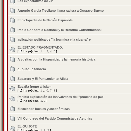
Las expectativas de ZP
Antonio García Trevijano llama racista a Gustavo Bueno
Enciclopedia de la Nación Española
Por la Concordia Nacional y la Reforma Constitucional
aplicación política de "la hormiga y la cigarra" e
EL ESTADO FRAGMENTADO.
[
Ir a p�gina:
1
...
3
,
4
,
5
]
A vueltas con la Hispanidad y la memoria histórica
quousque tandem
Zapatero y El Pensamiento Alicia
España frente al Islam
[
Ir a p�gina:
1
...
6
,
7
,
8
]
Posible explicación de los vaivenes del "proceso de paz
[
Ir a p�gina:
1
,
2
]
Elecciones locales y autonómicas
VIII Congreso del Partido Comunista de Asturias
EL QUIJOTE
[
Ir a p�gina:
1
,
2
,
3
]