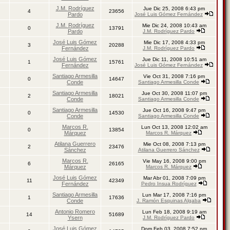
J.M. Rodríguez
Jue Dic 25, 2008 6:43 pm
4
23656
Pardo
José Luis Gómez Fernández
J.M. Rodríguez
Mie Dic 24, 2008 10:43 am
0
13791
Pardo
J.M. Rodríguez Pardo
José Luis Gómez
Mie Dic 17, 2008 4:33 pm
3
20288
Fernández
J.M. Rodríguez Pardo
José Luis Gómez
Jue Dic 11, 2008 10:51 am
1
15761
Fernández
José Luis Gómez Fernández
Santiago Armesilla
Vie Oct 31, 2008 7:16 pm
0
14647
Conde
Santiago Armesilla Conde
Santiago Armesilla
Jue Oct 30, 2008 11:07 pm
2
18021
Conde
Santiago Armesilla Conde
Santiago Armesilla
Jue Oct 16, 2008 9:47 pm
0
14530
Conde
Santiago Armesilla Conde
Marcos R.
Lun Oct 13, 2008 12:02 am
0
13854
Márquez
Marcos R. Márquez
Atilana Guerrero
Mie Oct 08, 2008 7:13 pm
2
23476
Sánchez
Atilana Guerrero Sánchez
Marcos R.
Vie May 16, 2008 9:00 pm
6
26165
Márquez
Marcos R. Márquez
José Luis Gómez
Mar Abr 01, 2008 7:09 pm
11
42349
Fernández
Pedro Insua Rodríguez
Santiago Armesilla
Lun Mar 17, 2008 7:16 pm
1
17636
Conde
J. Ramón Esquinas Algaba
Antonio Romero
Lun Feb 18, 2008 9:19 am
14
51689
Ysern
J.M. Rodríguez Pardo
José Luis Gómez
Dom Feb 03, 2008 7:52 pm