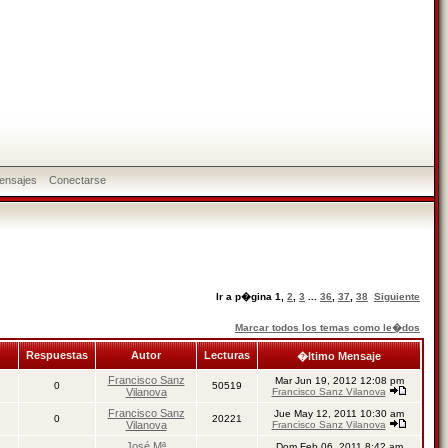
ensajes
Conectarse
Ir a p�gina
1
,
2
,
3
...
36
,
37
,
38
Siguiente
Marcar todos los temas como le�dos
Respuestas
Autor
Lecturas
�ltimo Mensaje
Francisco Sanz
Mar Jun 19, 2012 12:08 pm
0
50519
Vilanova
Francisco Sanz Vilanova
Francisco Sanz
Jue May 12, 2011 10:30 am
0
20221
Vilanova
Francisco Sanz Vilanova
José Mª
Dom Feb 06, 2011 8:42 am