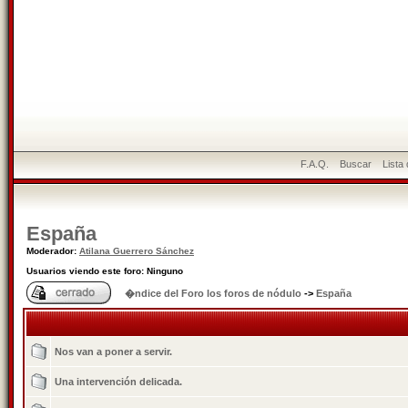
F.A.Q.
Buscar
Lista
España
Moderador:
Atilana Guerrero Sánchez
Usuarios viendo este foro: Ninguno
�ndice del Foro los foros de nódulo
->
España
Nos van a poner a servir.
Una intervención delicada.