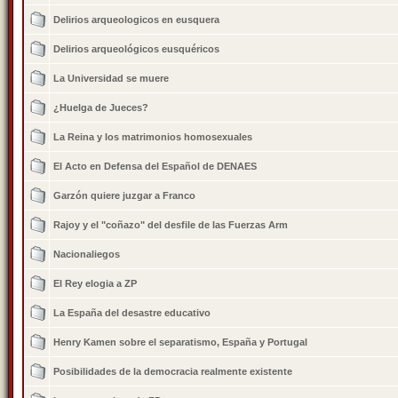
Delirios arqueologicos en eusquera
Delirios arqueológicos eusquéricos
La Universidad se muere
¿Huelga de Jueces?
La Reina y los matrimonios homosexuales
El Acto en Defensa del Español de DENAES
Garzón quiere juzgar a Franco
Rajoy y el "coñazo" del desfile de las Fuerzas Arm
Nacionaliegos
El Rey elogia a ZP
La España del desastre educativo
Henry Kamen sobre el separatismo, España y Portugal
Posibilidades de la democracia realmente existente