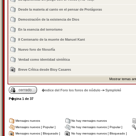
Desde la materia al canto en el pensar de Protágoras
Demostración de la existencia de Dios
En la esencia del terrorismo
II Centenario de la muerte de Manuel Kant
Nuevo foro de filosofí­a
Verdad como identidad sintética
Breve Crí­tica desde Bioy Casares
Mostrar temas ant
�ndice del Foro los foros de nódulo
->
Symploké
P�gina
1
de
37
Mensajes nuevos
No hay mensajes nuevos
Mensajes nuevos [ Popular ]
No hay mensajes nuevos [ Popular ]
Mensajes nuevos [ Bloqueado ]
No hay mensajes nuevos [ Bloqueado ]