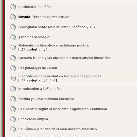
diccionario filosófico
Movido:
"Propiedad intelectual"
Bibliografía sobre Materialismo Filosófico y TCC
¿Todo es ideologí­a?
Materialismo filosófico y partidismo polí­tico
[
Ir a p�gina:
1
,
2
]
Gustavo Bueno y las oleadas del materialismo filosÃ³fico
Las paradojas de Zenón
El Problema de la verdad en las religiones primarias.
[
Ir a p�gina:
1
,
2
,
3
,
4
]
Introducción a la Filosofí­a
Derrida y el materialismo filosófico
La Filosofí­a según el Marxismo-Engelsismo-Leninismo
una verdad amplia
Lo Cómico y la Risa en el materialismo filosófico