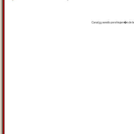
Canal
rss
servido por el
trujam�n
de la