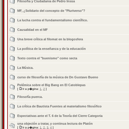
Filosofía y Ciudadanía de Pedro Insúa
MF, ¿Solidario del concepto de "Pluriverso"?
La lucha contra el fundamentalismo científico.
Causalidad en el MF
Una breve crítica al filomat en la blogosfera
La política de la enseñanza y de la educación
Texto contra el "buenismo" como secta
La Música.
curso de filosofía de la música de Dn Gustavo Bueno
Polémica sobre el Big Bang en El Catoblepas
[
Ir a p�gina:
1
,
2
]
Filosofía puerca.
La crí­tica de Bautista Fuentes al materialismo filosófico
Espectativas ante el T. 6 de la Teorí­a del Cierre Categoria
una objeción a tratar, y continua lectura de Platón
[
Ir a p�gina:
1
,
2
,
3
,
4
]