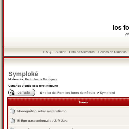
los f
w
F.A.Q.
Buscar
Lista de Miembros
Grupos de Usuarios
Symploké
Moderador:
Pedro Insua Rodríguez
Usuarios viendo este foro: Ninguno
�ndice del Foro los foros de nódulo
->
Symploké
Temas
Monográfico sobre materialismo
El Ego trascendental de J. P. Jara