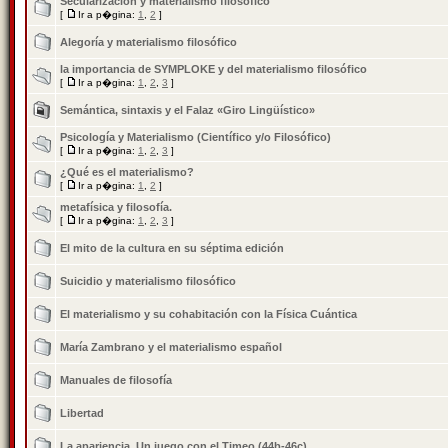
Secularización y materialismo filosófico
[
Ir a p�gina:
1
,
2
]
Alegoría y materialismo filosófico
la importancia de SYMPLOKE y del materialismo filosófico
[
Ir a p�gina:
1
,
2
,
3
]
Semántica, sintaxis y el Falaz «Giro Lingüístico»
Psicologí­a y Materialismo (Científico y/o Filosófico)
[
Ir a p�gina:
1
,
2
,
3
]
¿Qué es el materialismo?
[
Ir a p�gina:
1
,
2
]
metafísica y filosofía.
[
Ir a p�gina:
1
,
2
,
3
]
El mito de la cultura en su séptima edición
Suicidio y materialismo filosófico
El materialismo y su cohabitación con la Física Cuántica
María Zambrano y el materialismo español
Manuales de filosofía
Libertad
La apariencia. Un juego con el Timeo (44b-46c).