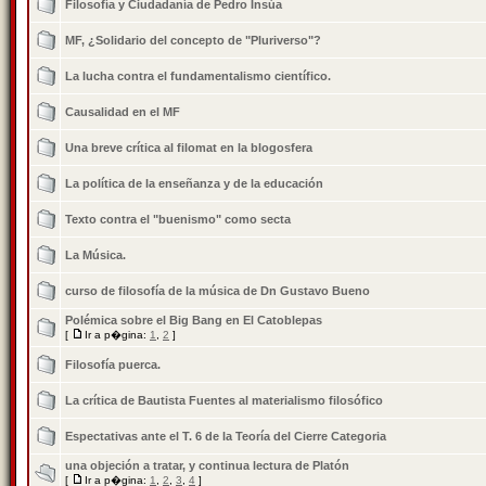
Filosofía y Ciudadanía de Pedro Insúa
MF, ¿Solidario del concepto de "Pluriverso"?
La lucha contra el fundamentalismo científico.
Causalidad en el MF
Una breve crítica al filomat en la blogosfera
La política de la enseñanza y de la educación
Texto contra el "buenismo" como secta
La Música.
curso de filosofía de la música de Dn Gustavo Bueno
Polémica sobre el Big Bang en El Catoblepas
[
Ir a p�gina:
1
,
2
]
Filosofía puerca.
La crí­tica de Bautista Fuentes al materialismo filosófico
Espectativas ante el T. 6 de la Teorí­a del Cierre Categoria
una objeción a tratar, y continua lectura de Platón
[
Ir a p�gina:
1
,
2
,
3
,
4
]