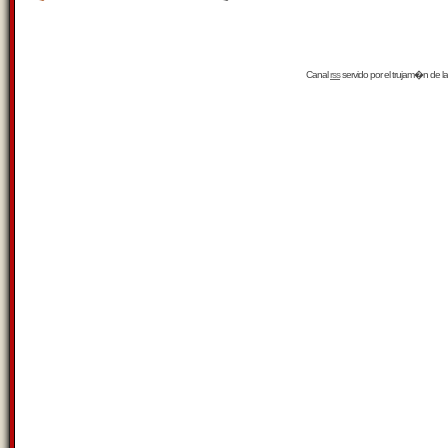
Canal
rss
servido por el
trujam�n
de la