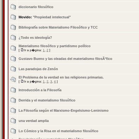
diccionario filosófico
Movido:
"Propiedad intelectual"
Bibliografía sobre Materialismo Filosófico y TCC
¿Todo es ideologí­a?
Materialismo filosófico y partidismo polí­tico
[
Ir a p�gina:
1
,
2
]
Gustavo Bueno y las oleadas del materialismo filosÃ³fico
Las paradojas de Zenón
El Problema de la verdad en las religiones primarias.
[
Ir a p�gina:
1
,
2
,
3
,
4
]
Introducción a la Filosofí­a
Derrida y el materialismo filosófico
La Filosofí­a según el Marxismo-Engelsismo-Leninismo
una verdad amplia
Lo Cómico y la Risa en el materialismo filosófico