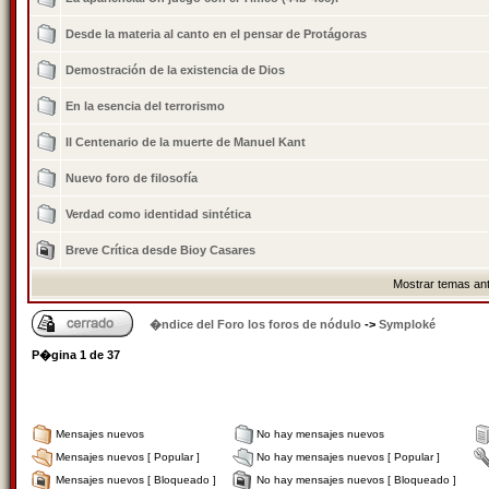
Desde la materia al canto en el pensar de Protágoras
Demostración de la existencia de Dios
En la esencia del terrorismo
II Centenario de la muerte de Manuel Kant
Nuevo foro de filosofí­a
Verdad como identidad sintética
Breve Crí­tica desde Bioy Casares
Mostrar temas ant
�ndice del Foro los foros de nódulo
->
Symploké
P�gina
1
de
37
Mensajes nuevos
No hay mensajes nuevos
Mensajes nuevos [ Popular ]
No hay mensajes nuevos [ Popular ]
Mensajes nuevos [ Bloqueado ]
No hay mensajes nuevos [ Bloqueado ]