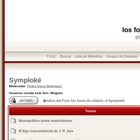
los f
w
F.A.Q.
Buscar
Lista de Miembros
Grupos de Usuarios
Symploké
Moderador:
Pedro Insua Rodríguez
Usuarios viendo este foro: Ninguno
�ndice del Foro los foros de nódulo
->
Symploké
Temas
Monográfico sobre materialismo
El Ego trascendental de J. P. Jara