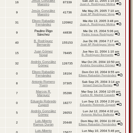
Jesús González
Sab Jun 11, 2005 1:14 pm
16
87339
Maestro
Juan A. Rodríguez Molina
Jesús González
Mie May 25, 2005 7:10 am
9
41736
Maestro
José Mª Rodríguez Vega
Eliseo Rabadán
Mie Abr 13, 2005 3:48 pm
31
120962
Fernández
Juan A. Rodríguez Molina
Paulino Íñigo
Mie Dic 15, 2004 5:06 pm
9
44838
Sánchez
Pedro Insua Rodríguez
B. Rodríguez
Jue Dic 09, 2004 7:17 am
40
155153
Bernardo
José Mª Rodríguez Vega
Juan Gómez
Jue Nov 11, 2004 1:10 am
15
78495
Nogal
B. Rodríguez Bernardo
Andrés González
Mar Oct 26, 2004 10:50 pm
32
126735
Gómez
Andrés González Gómez
Eliseo Rabadán
Dom Oct 10, 2004 9:55 am
0
18104
Fernández
Eliseo Rabadán Fernández
Antonio Romero
Sab Sep 25, 2004 3:14 am
8
37305
Ysern
Ismael García-Romeu
Marcos R.
Mar Sep 14, 2004 12:05 pm
7
35286
Márquez
Carlos M. Madrid Casado
Eduardo Robredo
Lun Sep 13, 2004 2:20 pm
0
18277
Zugasti
Eduardo Robredo Zugasti
Andrés González
Lun Jul 12, 2004 4:32 pm
5
26053
Gómez
Antonio Muñoz Ballesta
Luis Alberto
Dom May 30, 2004 11:09 am
2
20448
Ramos Durán
Eliseo Rabadán Fernández
Luis Alberto
Lun May 10, 2004 5:46 pm
0
15677