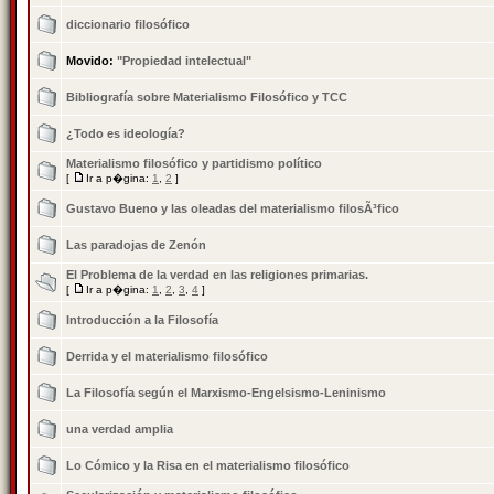
diccionario filosófico
Movido:
"Propiedad intelectual"
Bibliografía sobre Materialismo Filosófico y TCC
¿Todo es ideologí­a?
Materialismo filosófico y partidismo polí­tico
[
Ir a p�gina:
1
,
2
]
Gustavo Bueno y las oleadas del materialismo filosÃ³fico
Las paradojas de Zenón
El Problema de la verdad en las religiones primarias.
[
Ir a p�gina:
1
,
2
,
3
,
4
]
Introducción a la Filosofí­a
Derrida y el materialismo filosófico
La Filosofí­a según el Marxismo-Engelsismo-Leninismo
una verdad amplia
Lo Cómico y la Risa en el materialismo filosófico