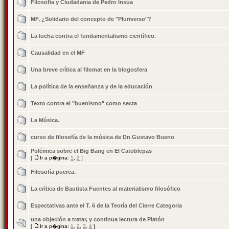
Filosofía y Ciudadanía de Pedro Insúa
MF, ¿Solidario del concepto de "Pluriverso"?
La lucha contra el fundamentalismo científico.
Causalidad en el MF
Una breve crítica al filomat en la blogosfera
La política de la enseñanza y de la educación
Texto contra el "buenismo" como secta
La Música.
curso de filosofía de la música de Dn Gustavo Bueno
Polémica sobre el Big Bang en El Catoblepas
[
Ir a p�gina:
1
,
2
]
Filosofía puerca.
La crí­tica de Bautista Fuentes al materialismo filosófico
Espectativas ante el T. 6 de la Teorí­a del Cierre Categoria
una objeción a tratar, y continua lectura de Platón
[
Ir a p�gina:
1
,
2
,
3
,
4
]