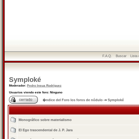
F.A.Q.
Buscar
Lista
Symploké
Moderador:
Pedro Insua Rodríguez
Usuarios viendo este foro: Ninguno
�ndice del Foro los foros de nódulo
->
Symploké
Monográfico sobre materialismo
El Ego trascendental de J. P. Jara