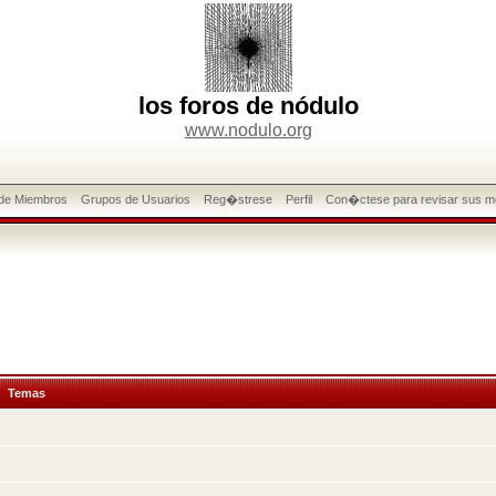
los foros de nódulo
www.nodulo.org
 de Miembros
Grupos de Usuarios
Reg�strese
Perfil
Con�ctese para revisar sus m
Temas