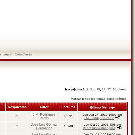
ensajes
Conectarse
Ir a p�gina
1
,
2
,
3
...
35
,
36
,
37
Siguiente
Marcar todos los temas como le�dos
Respuestas
Autor
Lecturas
�ltimo Mensaje
J.M. Rodríguez
Jue Jun 24, 2010 10:09 am
1
43531
Pardo
J.M. Rodríguez Pardo
José Luis Gómez
Lun Oct 20, 2008 8:08 pm
1
18948
Fernández
Pedro Insua Rodríguez
José Luis Gómez
Jue Oct 02, 2008 6:05 pm