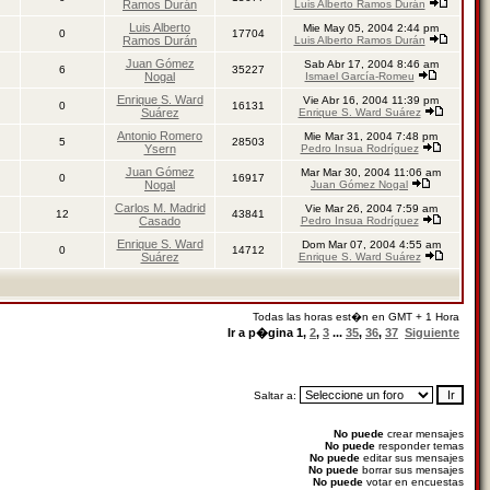
Ramos Durán
Luis Alberto Ramos Durán
Luis Alberto
Mie May 05, 2004 2:44 pm
0
17704
Ramos Durán
Luis Alberto Ramos Durán
Juan Gómez
Sab Abr 17, 2004 8:46 am
6
35227
Nogal
Ismael García-Romeu
Enrique S. Ward
Vie Abr 16, 2004 11:39 pm
0
16131
Suárez
Enrique S. Ward Suárez
Antonio Romero
Mie Mar 31, 2004 7:48 pm
5
28503
Ysern
Pedro Insua Rodríguez
Juan Gómez
Mar Mar 30, 2004 11:06 am
0
16917
Nogal
Juan Gómez Nogal
Carlos M. Madrid
Vie Mar 26, 2004 7:59 am
12
43841
Casado
Pedro Insua Rodríguez
Enrique S. Ward
Dom Mar 07, 2004 4:55 am
0
14712
Suárez
Enrique S. Ward Suárez
Todas las horas est�n en GMT + 1 Hora
Ir a p�gina
1
,
2
,
3
...
35
,
36
,
37
Siguiente
Saltar a:
No puede
crear mensajes
No puede
responder temas
No puede
editar sus mensajes
No puede
borrar sus mensajes
No puede
votar en encuestas