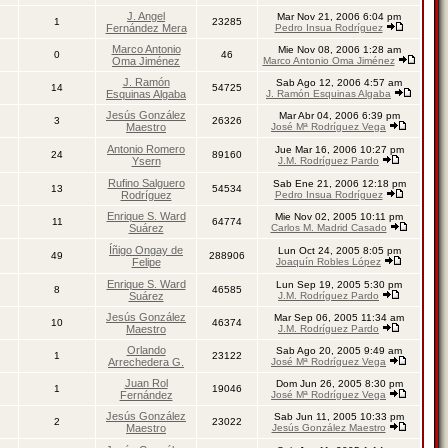
J. Angel
Mar Nov 21, 2006 6:04 pm
1
23285
Fernández Mera
Pedro Insua Rodríguez
Marco Antonio
Mie Nov 08, 2006 1:28 am
0
46
Oma Jiménez
Marco Antonio Oma Jiménez
J. Ramón
Sab Ago 12, 2006 4:57 am
14
54725
Esquinas Algaba
J. Ramón Esquinas Algaba
Jesús González
Mar Abr 04, 2006 6:39 pm
3
26326
Maestro
José Mª Rodríguez Vega
Antonio Romero
Jue Mar 16, 2006 10:27 pm
24
89160
Ysern
J.M. Rodríguez Pardo
Rufino Salguero
Sab Ene 21, 2006 12:18 pm
13
54534
Rodríguez
Pedro Insua Rodríguez
Enrique S. Ward
Mie Nov 02, 2005 10:11 pm
11
64774
Suárez
Carlos M. Madrid Casado
Íñigo Ongay de
Lun Oct 24, 2005 8:05 pm
49
288906
Felipe
Joaquín Robles López
Enrique S. Ward
Lun Sep 19, 2005 5:30 pm
8
46585
Suárez
J.M. Rodríguez Pardo
Jesús González
Mar Sep 06, 2005 11:34 am
10
46374
Maestro
J.M. Rodríguez Pardo
Orlando
Sab Ago 20, 2005 9:49 am
1
23122
Arrechedera G.
José Mª Rodríguez Vega
Juan Rol
Dom Jun 26, 2005 8:30 pm
1
19046
Fernández
José Mª Rodríguez Vega
Jesús González
Sab Jun 11, 2005 10:33 pm
2
23022
Maestro
Jesús González Maestro