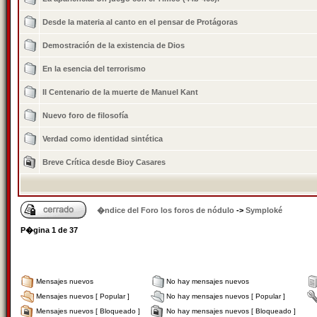
Desde la materia al canto en el pensar de Protágoras
Demostración de la existencia de Dios
En la esencia del terrorismo
II Centenario de la muerte de Manuel Kant
Nuevo foro de filosofí­a
Verdad como identidad sintética
Breve Crí­tica desde Bioy Casares
�ndice del Foro los foros de nódulo
->
Symploké
P�gina
1
de
37
Mensajes nuevos
No hay mensajes nuevos
Mensajes nuevos [ Popular ]
No hay mensajes nuevos [ Popular ]
Mensajes nuevos [ Bloqueado ]
No hay mensajes nuevos [ Bloqueado ]