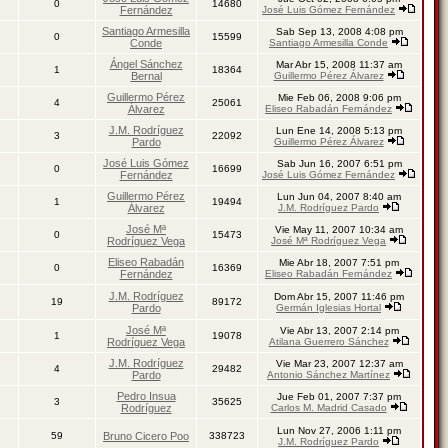
0
14680
Fernández
José Luis Gómez Fernández
Santiago Armesilla
Sab Sep 13, 2008 4:08 pm
0
15599
Conde
Santiago Armesilla Conde
Ángel Sánchez
Mar Abr 15, 2008 11:37 am
1
18364
Bernal
Guillermo Pérez Álvarez
Guillermo Pérez
Mie Feb 06, 2008 9:06 pm
4
25061
Álvarez
Eliseo Rabadán Fernández
J.M. Rodríguez
Lun Ene 14, 2008 5:13 pm
3
22092
Pardo
Guillermo Pérez Álvarez
José Luis Gómez
Sab Jun 16, 2007 6:51 pm
0
16699
Fernández
José Luis Gómez Fernández
Guillermo Pérez
Lun Jun 04, 2007 8:40 am
1
19494
Álvarez
J.M. Rodríguez Pardo
José Mª
Vie May 11, 2007 10:34 am
0
15473
Rodríguez Vega
José Mª Rodríguez Vega
Eliseo Rabadán
Mie Abr 18, 2007 7:51 pm
0
16369
Fernández
Eliseo Rabadán Fernández
J.M. Rodríguez
Dom Abr 15, 2007 11:46 pm
19
89172
Pardo
Germán Iglesias Hortal
José Mª
Vie Abr 13, 2007 2:14 pm
1
19078
Rodríguez Vega
Atilana Guerrero Sánchez
J.M. Rodríguez
Vie Mar 23, 2007 12:37 am
4
29482
Pardo
Antonio Sánchez Martínez
Pedro Insua
Jue Feb 01, 2007 7:37 pm
3
35625
Rodríguez
Carlos M. Madrid Casado
Lun Nov 27, 2006 1:11 pm
59
Bruno Cicero Poo
338723
J.M. Rodríguez Pardo