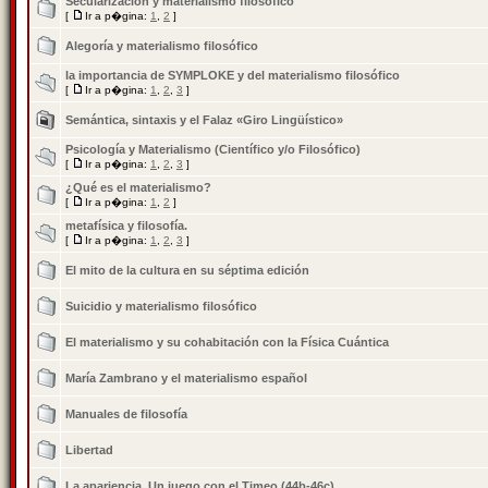
Secularización y materialismo filosófico
[
Ir a p�gina:
1
,
2
]
Alegoría y materialismo filosófico
la importancia de SYMPLOKE y del materialismo filosófico
[
Ir a p�gina:
1
,
2
,
3
]
Semántica, sintaxis y el Falaz «Giro Lingüístico»
Psicologí­a y Materialismo (Científico y/o Filosófico)
[
Ir a p�gina:
1
,
2
,
3
]
¿Qué es el materialismo?
[
Ir a p�gina:
1
,
2
]
metafísica y filosofía.
[
Ir a p�gina:
1
,
2
,
3
]
El mito de la cultura en su séptima edición
Suicidio y materialismo filosófico
El materialismo y su cohabitación con la Física Cuántica
María Zambrano y el materialismo español
Manuales de filosofía
Libertad
La apariencia. Un juego con el Timeo (44b-46c).