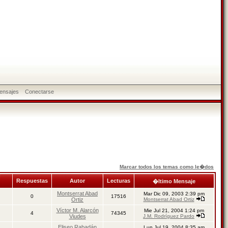
ensajes
Conectarse
Marcar todos los temas como le�dos
Respuestas
Autor
Lecturas
�ltimo Mensaje
Montserrat Abad
Mar Dic 09, 2003 2:39 pm
0
17516
Ortiz
Montserrat Abad Ortiz
Víctor M. Alarcón
Mie Jul 21, 2004 1:24 pm
4
74345
Viudes
J.M. Rodríguez Pardo
Eliseo Rabadán
Lun Jul 19, 2004 8:35 am