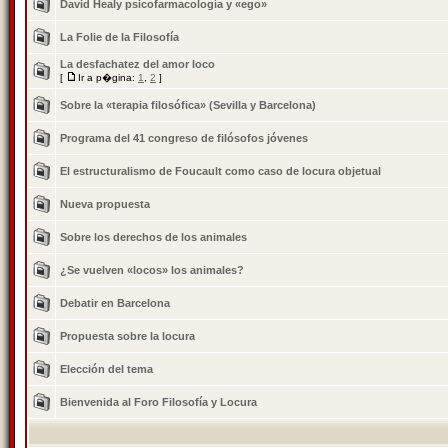
David Healy psicofarmacologí­a y «ego»
La Folie de la Filosofía
La desfachatez del amor loco
[
Ir a p�gina:
1
,
2
]
Sobre la «terapia filosófica» (Sevilla y Barcelona)
Programa del 41 congreso de filósofos jóvenes
El estructuralismo de Foucault como caso de locura objetual
Nueva propuesta
Sobre los derechos de los animales
¿Se vuelven «locos» los animales?
Debatir en Barcelona
Propuesta sobre la locura
Elección del tema
Bienvenida al Foro Filosofí­a y Locura