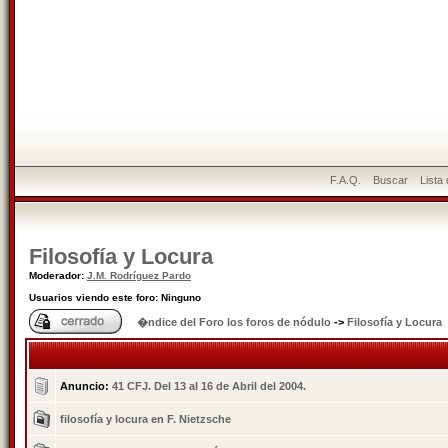
F.A.Q.
Buscar
Lista
Filosofía y Locura
Moderador:
J.M. Rodríguez Pardo
Usuarios viendo este foro: Ninguno
�ndice del Foro los foros de nódulo
->
Filosofía y Locura
Anuncio:
41 CFJ. Del 13 al 16 de Abril del 2004.
filosofía y locura en F. Nietzsche