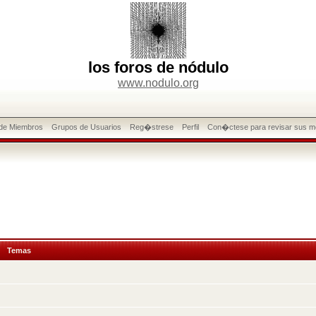
los foros de nódulo
www.nodulo.org
 de Miembros
Grupos de Usuarios
Reg�strese
Perfil
Con�ctese para revisar sus m
Temas