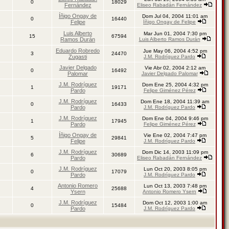
0
18029
Fernández
Eliseo Rabadán Fernández
Íñigo Ongay de
Dom Jul 04, 2004 11:01 am
0
16440
Felipe
Íñigo Ongay de Felipe
Luis Alberto
Mar Jun 01, 2004 7:30 pm
15
67594
Ramos Durán
Luis Alberto Ramos Durán
Eduardo Robredo
Jue May 06, 2004 4:52 pm
3
24470
Zugasti
J.M. Rodríguez Pardo
Javier Delgado
Vie Abr 02, 2004 2:12 am
0
16492
Palomar
Javier Delgado Palomar
J.M. Rodríguez
Dom Ene 25, 2004 4:32 pm
1
19171
Pardo
Felipe Giménez Pérez
J.M. Rodríguez
Dom Ene 18, 2004 11:39 am
0
16433
Pardo
J.M. Rodríguez Pardo
J.M. Rodríguez
Dom Ene 04, 2004 9:46 pm
1
17945
Pardo
Felipe Giménez Pérez
Íñigo Ongay de
Vie Ene 02, 2004 7:47 pm
5
29841
Felipe
J.M. Rodríguez Pardo
J.M. Rodríguez
Dom Dic 14, 2003 11:09 pm
6
30689
Pardo
Eliseo Rabadán Fernández
J.M. Rodríguez
Lun Oct 20, 2003 8:05 pm
0
17079
Pardo
J.M. Rodríguez Pardo
Antonio Romero
Lun Oct 13, 2003 7:48 pm
4
25688
Ysern
Antonio Romero Ysern
J.M. Rodríguez
Dom Oct 12, 2003 1:00 am
0
15484
Pardo
J.M. Rodríguez Pardo