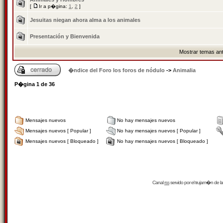
[
Ir a p�gina:
1
,
2
]
Jesuitas niegan ahora alma a los animales
Presentación y Bienvenida
Mostrar temas ant
�ndice del Foro los foros de nódulo
->
Animalia
P�gina
1
de
36
Mensajes nuevos
No hay mensajes nuevos
Mensajes nuevos [ Popular ]
No hay mensajes nuevos [ Popular ]
Mensajes nuevos [ Bloqueado ]
No hay mensajes nuevos [ Bloqueado ]
Canal
rss
servido por el
trujam�n
de la