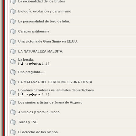
La racionalidad de los brutos
biología, evolución y darwinismo
La personalidad de toro de lidia.
Caracas antitaurina
Una victoria de Gran Simio en EE.UU.
LA NATURALEZA MALDITA.
La bestia.
[
Ir a p�gina:
1
,
2
]
Una pregunta.....
LA MATANZA DEL CERDO NO ES UNA FIESTA
Hombres cazadores vs. animales depredadores
[
Ir a p�gina:
1
,
2
]
Los simios artistas de Juana de Aizpuru
Animales y Moral humana
Toros y TVE
El derecho de los bichos.