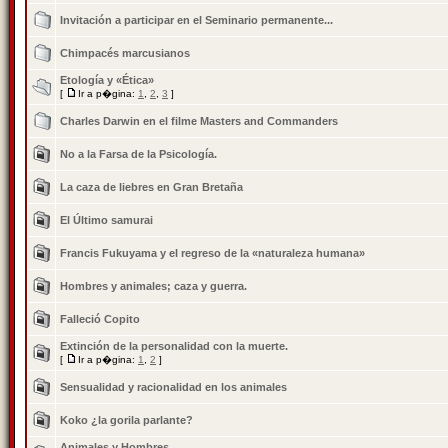
Invitación a participar en el Seminario permanente...
Chimpacés marcusianos
Etologí­a y «Ética»
[
Ir a p�gina:
1
,
2
,
3
]
Charles Darwin en el filme Masters and Commanders
No a la Farsa de la Psicologí­a.
La caza de liebres en Gran Bretaña
El Último samurai
Francis Fukuyama y el regreso de la «naturaleza humana»
Hombres y animales; caza y guerra.
Falleció Copito
Extinción de la personalidad con la muerte.
[
Ir a p�gina:
1
,
2
]
Sensualidad y racionalidad en los animales
Koko ¿la gorila parlante?
Animales y Hombres