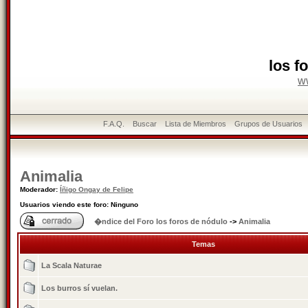
los f
w
F.A.Q.
Buscar
Lista de Miembros
Grupos de Usuarios
Animalia
Moderador:
Íñigo Ongay de Felipe
Usuarios viendo este foro: Ninguno
�ndice del Foro los foros de nódulo
->
Animalia
Temas
La Scala Naturae
Los burros sí vuelan.