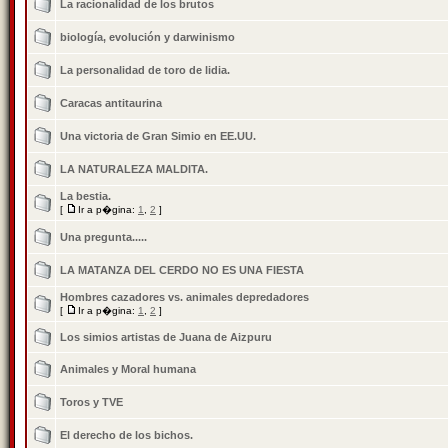
La racionalidad de los brutos
biología, evolución y darwinismo
La personalidad de toro de lidia.
Caracas antitaurina
Una victoria de Gran Simio en EE.UU.
LA NATURALEZA MALDITA.
La bestia.
[
Ir a p�gina:
1
,
2
]
Una pregunta.....
LA MATANZA DEL CERDO NO ES UNA FIESTA
Hombres cazadores vs. animales depredadores
[
Ir a p�gina:
1
,
2
]
Los simios artistas de Juana de Aizpuru
Animales y Moral humana
Toros y TVE
El derecho de los bichos.