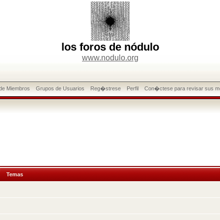
los foros de nódulo
www.nodulo.org
 de Miembros
Grupos de Usuarios
Reg�strese
Perfil
Con�ctese para revisar sus m
Temas