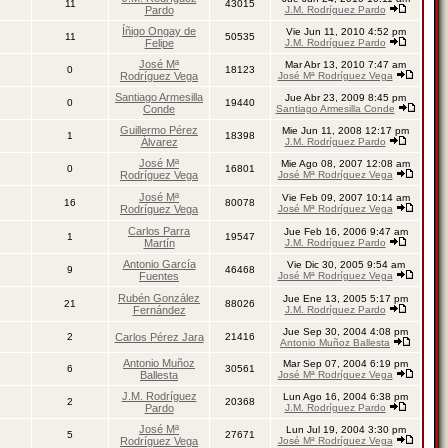
11
43015
Pardo
J.M. Rodríguez Pardo
Íñigo Ongay de
Vie Jun 11, 2010 4:52 pm
11
50535
Felipe
J.M. Rodríguez Pardo
José Mª
Mar Abr 13, 2010 7:47 am
0
18123
Rodríguez Vega
José Mª Rodríguez Vega
Santiago Armesilla
Jue Abr 23, 2009 8:45 pm
0
19440
Conde
Santiago Armesilla Conde
Guillermo Pérez
Mie Jun 11, 2008 12:17 pm
1
18398
Álvarez
J.M. Rodríguez Pardo
José Mª
Mie Ago 08, 2007 12:08 am
0
16801
Rodríguez Vega
José Mª Rodríguez Vega
José Mª
Vie Feb 09, 2007 10:14 am
16
80078
Rodríguez Vega
José Mª Rodríguez Vega
Carlos Parra
Jue Feb 16, 2006 9:47 am
1
19547
Martín
J.M. Rodríguez Pardo
Antonio García
Vie Dic 30, 2005 9:54 am
9
46468
Fuentes
José Mª Rodríguez Vega
Rubén González
Jue Ene 13, 2005 5:17 pm
21
88026
Fernández
J.M. Rodríguez Pardo
Jue Sep 30, 2004 4:08 pm
2
Carlos Pérez Jara
21416
Antonio Muñoz Ballesta
Antonio Muñoz
Mar Sep 07, 2004 6:19 pm
6
30561
Ballesta
José Mª Rodríguez Vega
J.M. Rodríguez
Lun Ago 16, 2004 6:38 pm
2
20368
Pardo
J.M. Rodríguez Pardo
José Mª
Lun Jul 19, 2004 3:30 pm
5
27671
Rodríguez Vega
José Mª Rodríguez Vega