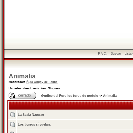
F.A.Q.
Buscar
Lista
Animalia
Moderador:
Íñigo Ongay de Felipe
Usuarios viendo este foro: Ninguno
�ndice del Foro los foros de nódulo
->
Animalia
La Scala Naturae
Los burros sí vuelan.