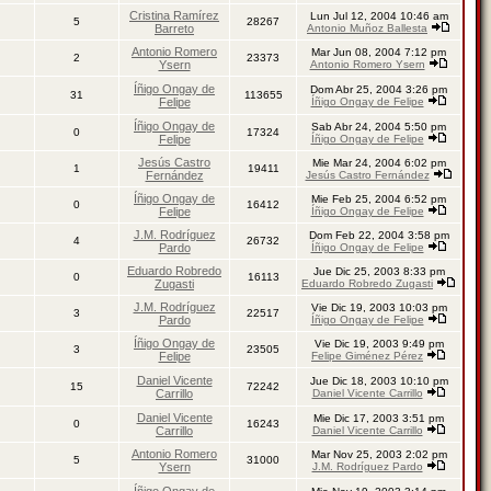
Cristina Ramírez
Lun Jul 12, 2004 10:46 am
5
28267
Barreto
Antonio Muñoz Ballesta
Antonio Romero
Mar Jun 08, 2004 7:12 pm
2
23373
Ysern
Antonio Romero Ysern
Íñigo Ongay de
Dom Abr 25, 2004 3:26 pm
31
113655
Felipe
Íñigo Ongay de Felipe
Íñigo Ongay de
Sab Abr 24, 2004 5:50 pm
0
17324
Felipe
Íñigo Ongay de Felipe
Jesús Castro
Mie Mar 24, 2004 6:02 pm
1
19411
Fernández
Jesús Castro Fernández
Íñigo Ongay de
Mie Feb 25, 2004 6:52 pm
0
16412
Felipe
Íñigo Ongay de Felipe
J.M. Rodríguez
Dom Feb 22, 2004 3:58 pm
4
26732
Pardo
Íñigo Ongay de Felipe
Eduardo Robredo
Jue Dic 25, 2003 8:33 pm
0
16113
Zugasti
Eduardo Robredo Zugasti
J.M. Rodríguez
Vie Dic 19, 2003 10:03 pm
3
22517
Pardo
Íñigo Ongay de Felipe
Íñigo Ongay de
Vie Dic 19, 2003 9:49 pm
3
23505
Felipe
Felipe Giménez Pérez
Daniel Vicente
Jue Dic 18, 2003 10:10 pm
15
72242
Carrillo
Daniel Vicente Carrillo
Daniel Vicente
Mie Dic 17, 2003 3:51 pm
0
16243
Carrillo
Daniel Vicente Carrillo
Antonio Romero
Mar Nov 25, 2003 2:02 pm
5
31000
Ysern
J.M. Rodríguez Pardo