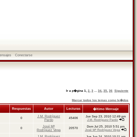
ensajes
Conectarse
Ir a p�gina
1
,
2
,
3
...
34
,
35
,
36
Siguiente
Marcar todos los temas como le�dos
Respuestas
Autor
Lecturas
�ltimo Mensaje
J.M. Rodríguez
Jue Sep 23, 2010 12:49 pm
0
45406
Pardo
J.M. Rodríguez Pardo
José Mª
Dom Jul 25, 2010 5:51 pm
0
20570
Rodríguez Vega
José Mª Rodríguez Vega
J.M. Rodríguez
Jue Jun 24, 2010 10:11 am