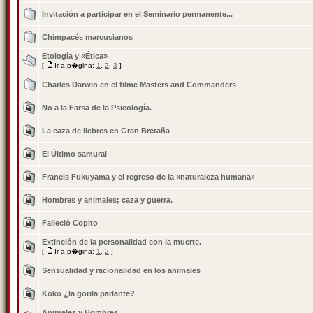
Invitación a participar en el Seminario permanente...
Chimpacés marcusianos
Etologí­a y «Ética»
[
Ir a p�gina:
1
,
2
,
3
]
Charles Darwin en el filme Masters and Commanders
No a la Farsa de la Psicologí­a.
La caza de liebres en Gran Bretaña
El Último samurai
Francis Fukuyama y el regreso de la «naturaleza humana»
Hombres y animales; caza y guerra.
Falleció Copito
Extinción de la personalidad con la muerte.
[
Ir a p�gina:
1
,
2
]
Sensualidad y racionalidad en los animales
Koko ¿la gorila parlante?
Animales y Hombres