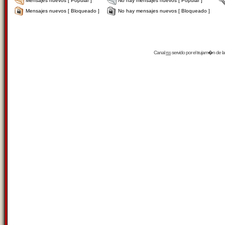
Mensajes nuevos [ Popular ]
No hay mensajes nuevos [ Popular ]
Mensajes nuevos [ Bloqueado ]
No hay mensajes nuevos [ Bloqueado ]
Canal
rss
servido por el
trujam�n
de la