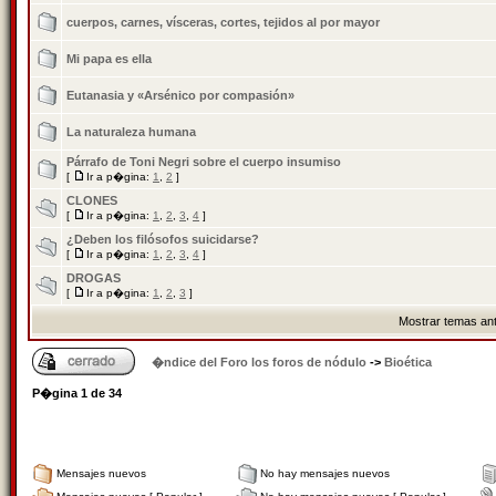
cuerpos, carnes, vísceras, cortes, tejidos al por mayor
Mi papa es ella
Eutanasia y «Arsénico por compasión»
La naturaleza humana
Párrafo de Toni Negri sobre el cuerpo insumiso
[
Ir a p�gina:
1
,
2
]
CLONES
[
Ir a p�gina:
1
,
2
,
3
,
4
]
¿Deben los filósofos suicidarse?
[
Ir a p�gina:
1
,
2
,
3
,
4
]
DROGAS
[
Ir a p�gina:
1
,
2
,
3
]
Mostrar temas ant
�ndice del Foro los foros de nódulo
->
Bioética
P�gina
1
de
34
Mensajes nuevos
No hay mensajes nuevos