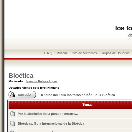
los f
w
F.A.Q.
Buscar
Lista de Miembros
Grupos de Usuarios
Bioética
Moderador:
Joaquín Robles López
Usuarios viendo este foro: Ninguno
�ndice del Foro los foros de nódulo
->
Bioética
Temas
Por la abolición de la pena de muerte...
Bioéticas. Guía internacional de la Bioética