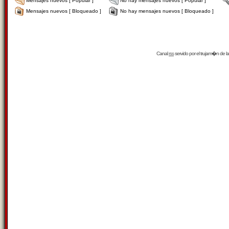
Mensajes nuevos [ Popular ]
No hay mensajes nuevos [ Popular ]
Mensajes nuevos [ Bloqueado ]
No hay mensajes nuevos [ Bloqueado ]
Canal
rss
servido por el
trujam�n
de la