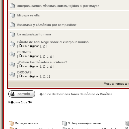
cuerpos, carnes, vísceras, cortes, tejidos al por mayor
Mi papa es ella
Eutanasia y «Arsénico por compasión»
La naturaleza humana
Párrafo de Toni Negri sobre el cuerpo insumiso
[
Ir a p�gina:
1
,
2
]
CLONES
[
Ir a p�gina:
1
,
2
,
3
,
4
]
¿Deben los filósofos suicidarse?
[
Ir a p�gina:
1
,
2
,
3
,
4
]
DROGAS
[
Ir a p�gina:
1
,
2
,
3
]
Mostrar temas ant
�ndice del Foro los foros de nódulo
->
Bioética
P�gina
1
de
34
Mensajes nuevos
No hay mensajes nuevos