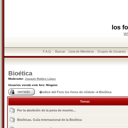
los f
w
F.A.Q.
Buscar
Lista de Miembros
Grupos de Usuarios
Bioética
Moderador:
Joaquín Robles López
Usuarios viendo este foro: Ninguno
�ndice del Foro los foros de nódulo
->
Bioética
Temas
Por la abolición de la pena de muerte...
Bioéticas. Guía internacional de la Bioética