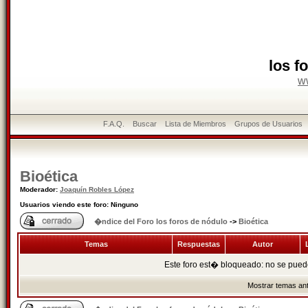
los f
w
F.A.Q.
Buscar
Lista de Miembros
Grupos de Usuarios
Bioética
Moderador:
Joaquín Robles López
Usuarios viendo este foro: Ninguno
�ndice del Foro los foros de nódulo
->
Bioética
Temas
Respuestas
Autor
L
Este foro est� bloqueado: no se puede
Mostrar temas ant