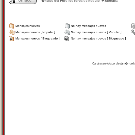
�ndice del Foro los foros de nódulo
->
Bioética
Mensajes nuevos
No hay mensajes nuevos
Mensajes nuevos [ Popular ]
No hay mensajes nuevos [ Popular ]
Mensajes nuevos [ Bloqueado ]
No hay mensajes nuevos [ Bloqueado ]
Canal
rss
servido por el
trujam�n
de la