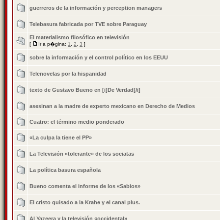
guerreros de la información y perception managers
Telebasura fabricada por TVE sobre Paraguay
El materialismo filosófico en televisión
[
Ir a p�gina:
1
,
2
,
3
]
sobre la información y el control político en los EEUU
Telenovelas por la hispanidad
texto de Gustavo Bueno en [i]De Verdad[/i]
asesinan a la madre de experto mexicano en Derecho de Medios
Cuatro: el término medio ponderado
«La culpa la tiene el PP»
La Televisión «tolerante» de los sociatas
La política basura española
Bueno comenta el informe de los «Sabios»
El cristo guisado a la Krahe y el canal plus.
Al Yazeera y la televisión «occidental»