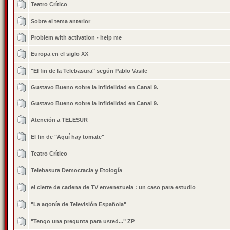
Teatro Crítico
Sobre el tema anterior
Problem with activation - help me
Europa en el siglo XX
"El fin de la Telebasura" según Pablo Vasile
Gustavo Bueno sobre la infidelidad en Canal 9.
Gustavo Bueno sobre la infidelidad en Canal 9.
Atención a TELESUR
El fin de "Aquí hay tomate"
Teatro Crítico
Telebasura Democracia y Etología
el cierre de cadena de TV envenezuela : un caso para estudio
"La agonía de Televisión Española"
"Tengo una pregunta para usted..." ZP