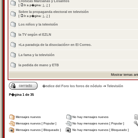
Crónicas Marcianas y Losantos
[
Ir a p�gina:
1
,
2
]
Sobre la propaganda electoral en televisión
[
Ir a p�gina:
1
,
2
]
Los niños y la televisión
la TV según el EZLN
«La paradoja de la disociación» en El Correo.
La fama y la televisión
la pedida de mano y ETB
Mostrar temas ant
�ndice del Foro los foros de nódulo
->
Televisión
P�gina
1
de
35
Mensajes nuevos
No hay mensajes nuevos
Mensajes nuevos [ Popular ]
No hay mensajes nuevos [ Popular ]
Mensajes nuevos [ Bloqueado ]
No hay mensajes nuevos [ Bloqueado ]