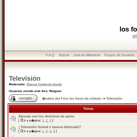
los f
w
F.A.Q.
Buscar
Lista de Miembros
Grupos de Usuarios
Televisión
Moderador:
Sharon Calderón Gordo
Usuarios viendo este foro: Ninguno
�ndice del Foro los foros de nódulo
->
Televisión
Temas
Abusan con los derechos de autor.
[
Ir a p�gina:
1
,
2
,
3
]
¿Televisión formal o basura fabricada?
[
Ir a p�gina:
1
,
2
,
3
,
4
]