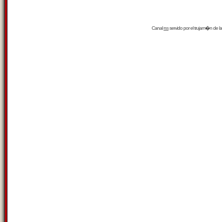
Canal
rss
servido por el
trujam�n
de la