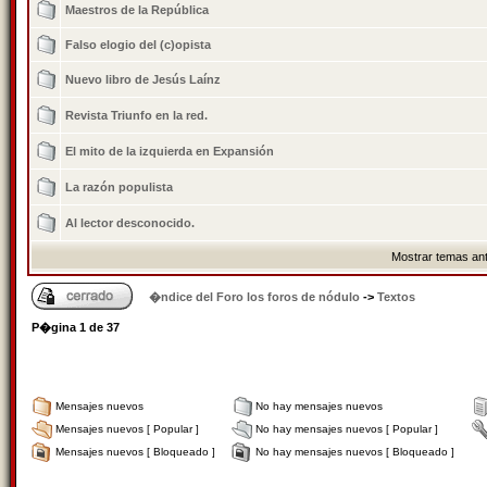
Maestros de la República
Falso elogio del (c)opista
Nuevo libro de Jesús Laínz
Revista Triunfo en la red.
El mito de la izquierda en Expansión
La razón populista
Al lector desconocido.
Mostrar temas ant
�ndice del Foro los foros de nódulo
->
Textos
P�gina
1
de
37
Mensajes nuevos
No hay mensajes nuevos
Mensajes nuevos [ Popular ]
No hay mensajes nuevos [ Popular ]
Mensajes nuevos [ Bloqueado ]
No hay mensajes nuevos [ Bloqueado ]