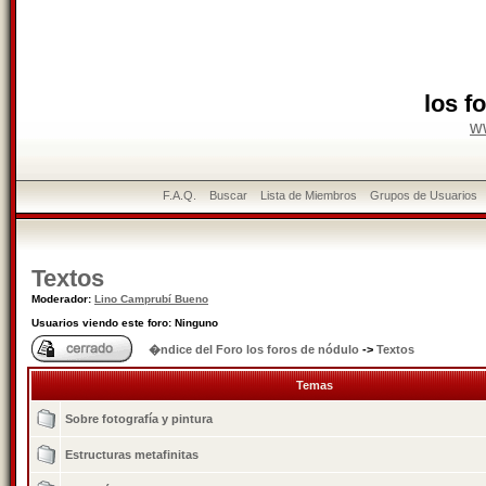
los f
w
F.A.Q.
Buscar
Lista de Miembros
Grupos de Usuarios
Textos
Moderador:
Lino Camprubí Bueno
Usuarios viendo este foro: Ninguno
�ndice del Foro los foros de nódulo
->
Textos
Temas
Sobre fotografía y pintura
Estructuras metafinitas