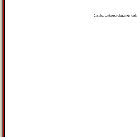
Canal
rss
servido por el
trujam�n
de la