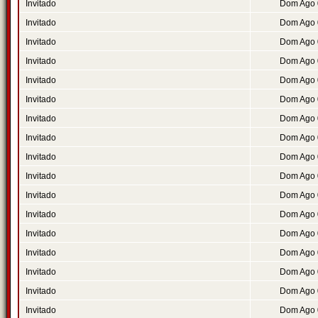
Invitado
Dom Ago 
Invitado
Dom Ago 
Invitado
Dom Ago 
Invitado
Dom Ago 
Invitado
Dom Ago 
Invitado
Dom Ago 
Invitado
Dom Ago 
Invitado
Dom Ago 
Invitado
Dom Ago 
Invitado
Dom Ago 
Invitado
Dom Ago 
Invitado
Dom Ago 
Invitado
Dom Ago 
Invitado
Dom Ago 
Invitado
Dom Ago 
Invitado
Dom Ago 
Invitado
Dom Ago 