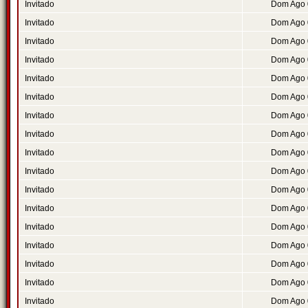
Invitado
Dom Ago 
Invitado
Dom Ago 
Invitado
Dom Ago 
Invitado
Dom Ago 
Invitado
Dom Ago 
Invitado
Dom Ago 
Invitado
Dom Ago 
Invitado
Dom Ago 
Invitado
Dom Ago 
Invitado
Dom Ago 
Invitado
Dom Ago 
Invitado
Dom Ago 
Invitado
Dom Ago 
Invitado
Dom Ago 
Invitado
Dom Ago 
Invitado
Dom Ago 
Invitado
Dom Ago 