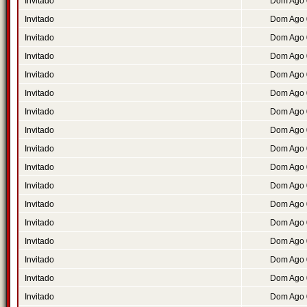
Invitado
Dom Ago 
Invitado
Dom Ago 
Invitado
Dom Ago 
Invitado
Dom Ago 
Invitado
Dom Ago 
Invitado
Dom Ago 
Invitado
Dom Ago 
Invitado
Dom Ago 
Invitado
Dom Ago 
Invitado
Dom Ago 
Invitado
Dom Ago 
Invitado
Dom Ago 
Invitado
Dom Ago 
Invitado
Dom Ago 
Invitado
Dom Ago 
Invitado
Dom Ago 
Invitado
Dom Ago 