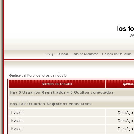
los f
w
F.A.Q.
Buscar
Lista de Miembros
Grupos de Usuarios
�ndice del Foro los foros de nódulo
Nombre de Usuario
�ltima
Hay 0 Usuarios Registrados y 0 Ocultos conectados
Hay 180 Usuarios An�nimos conectados
Invitado
Dom Ago 
Invitado
Dom Ago 
Invitado
Dom Ago 