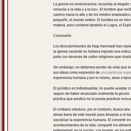
La gnosis es reminiscencia: recuerda al elegido s
volverás a la vida y a la luz». El hombre que rec
camino hacia lo alto y de los medios empleados p
pequeño, el mundo entero. El hombre es un mic
materia, pero contiene también el Logos, el Espí
Conclusión.
Los descubrimientos de Nag Hammadi han replante
la iglesia naciente no hubiera logrado una estruct
junto con decenas de cultos religiosos que rivali
Sin embargo, no debemos perder de vista que los 
sus ideas como expresión de
una particular expe
experiencia humana y por lo mismo, atrae a tipo
El gnóstico es individualista, no puede aceptar 
seguro de haber alcanzado realmente la gnosis. P
práctica que predica no la pueda practicar nunca
El cristiano ortodoxo, por el contrario, busca ot
almas fuera de este mundo para llevarlas a la ilu
sacralizar la experiencia humana. El convertir en
acontecimientos de la vida: compartir los alimento
enfermedad, en la unción, y la muerte, en los en