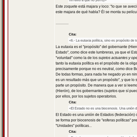
mi reino a que no yerro)>
Este zoquete está majara y loco: "lo que se avecina
este majara de qué habla? Él se monta su pelícu
..............
Cita:
<6.- La eutaxia política, sino es propósito de
La eutaxia es el "propósito" del gobernante (Hieró
Estado", como dice este lumbreras, ya que el Est
"voluntad" como la de los
sujetos actuantes y ope
tanto la eutaxia política es el propósito de la o
precisamente porque no es neutral, como dice Bu
De todas formas, para nada he negado yo en ningú
es un resultado más que un propósito", y que lo
parte un propósito. De manera que a ver si leemo
(Hierón), de los gobernantes (sujetos que sí pued
por ellos, por los sujetos operatorios.
Cita:
<El Estado no es una biocenosis. Una unión de
El Estado es una unión de Estados (federación) o
se forma por biocenosis de "esferas políticas" p
"Unidades" políticas...
Cita: