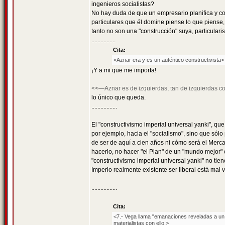
ingenieros socialistas?
No hay duda de que un empresario planifica y con
particulares que él domine piense lo que piense, 
tanto no son una "construcción" suya, particularist
................
Cita:
<Aznar era y es un auténtico constructivista>
¡Y a mi que me importa!
<<—Aznar es de izquierdas, tan de izquierdas co
lo único que queda.
.................
El "constructivismo imperial universal yanki", que
por ejemplo, hacia el "socialismo", sino que só
de ser de aquí a cien años ni cómo será el Merca
hacerlo, no hacer "el Plan" de un "mundo mejor" 
"constructivismo imperial universal yanki" no tiene
Imperio realmente existente ser liberal está mal v
.................
Cita:
<7.- Vega llama "emanaciones reveladas a un g
materialistas con ello.>