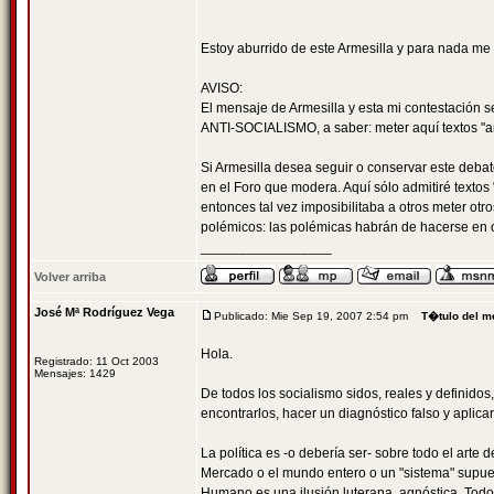
Estoy aburrido de este Armesilla y para nada me
AVISO:
El mensaje de Armesilla y esta mi contestación s
ANTI-SOCIALISMO, a saber: meter aquí textos "an
Si Armesilla desea seguir o conservar este deba
en el Foro que modera. Aquí sólo admitiré textos "
entonces tal vez imposibilitaba a otros meter otro
polémicos: las polémicas habrán de hacerse en o
_________________
Volver arriba
José Mª Rodríguez Vega
Publicado: Mie Sep 19, 2007 2:54 pm
T�tulo del m
Hola.
Registrado: 11 Oct 2003
Mensajes: 1429
De todos los socialismo sidos, reales y definidos
encontrarlos, hacer un diagnóstico falso y apli
La política es -o debería ser- sobre todo el arte
Mercado o el mundo entero o un "sistema" supuest
Humano es una ilusión luterana, agnóstica. Todo 