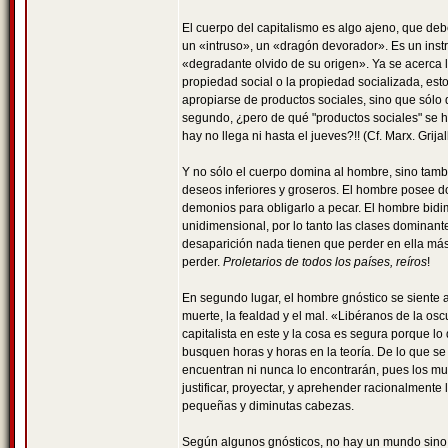
El cuerpo del capitalismo es algo ajeno, que d
un «intruso», un «dragón devorador». Es un instr
«degradante olvido de su origen». Ya se acerca la
propiedad social o la propiedad socializada, est
apropiarse de productos sociales, sino que sólo 
segundo, ¿pero de qué "productos sociales" se h
hay no llega ni hasta el jueves?!! (Cf. Marx. Grij
Y no sólo el cuerpo domina al hombre, sino tam
deseos inferiores y groseros. El hombre posee do
demonios para obligarlo a pecar. El hombre bid
unidimensional, por lo tanto las clases dominant
desaparición nada tienen que perder en ella má
perder.
Proletarios de todos los países, reíros
!
En segundo lugar, el hombre gnóstico se siente a
muerte, la fealdad y el mal. «Libéranos de la o
capitalista en este y la cosa es segura porque l
busquen horas y horas en la teoría. De lo que se
encuentran ni nunca lo encontrarán, pues los muy
justificar, proyectar, y aprehender racionalmente
pequeñas y diminutas cabezas.
Según algunos gnósticos, no hay un mundo sino