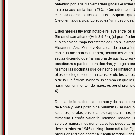
obtenido por la fe: “la verdadera gnosis -escribe
la gloria aquí en la Tierra ("CUI: Confederación 
cientista dogmático lleno de "Pistis Sophia", que
Cielo, en la otra vida. Lo suyo es "un nuevo idea
Estos herejes tuvieron notable relieve entre los s
Simón el samaritano (Hch 8,9-24), (el gran Pode
cuales estaba "bajo los efectos de una bilis am
Alejandría, Asia Menor y Roma dando lugar a “un
continua diciendo San Ireneo, derivan los valent
sectas diciendo que “la mayoría de sus fautores 
enseñanza a partir de otra doctrina, y luego a par
mismos las doctrinas que de hecho se limitaron 
ellos los elegidos que han conservado los conoci
o de la Dialéctica: <Vendrá un tiempo en que los
harán con un montón de maestros por el prurito d
4).
De esas informaciones de Ireneo y de las de otr
de Roma y San Epifanio de Salamina), se deduce q
setianos, peratas, basilidianos, carpocratianos, 
Armesilla, Cerdón, Valentín, Tolomeo, Teodoto, H
sólo de manera muy genérica se les puede agrupar
descubiertas en 1945 en Nag Hammadi (alto Egipt
propia orientación doctrinal herética: todos luch