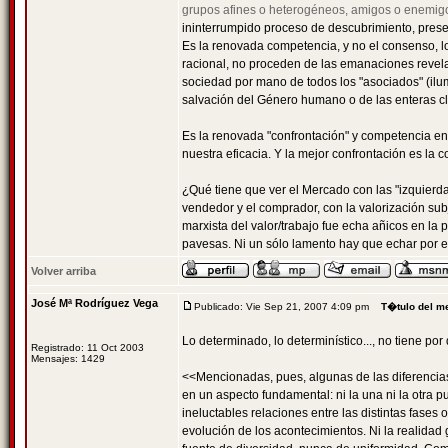
grupos afines o heterogéneos, amigos o enemig
ininterrumpido proceso de descubrimiento, prese
Es la renovada competencia, y no el consenso, lo
racional, no proceden de las emanaciones revelad
sociedad por mano de todos los "asociados" (ilum
salvación del Género humano o de las enteras cl
Es la renovada "confrontación" y competencia e
nuestra eficacia. Y la mejor confrontación es la 
¿Qué tiene que ver el Mercado con las "izquierda
vendedor y el comprador, con la valorización subje
marxista del valor/trabajo fue echa añicos en la p
pavesas. Ni un sólo lamento hay que echar por el
Volver arriba
José Mª Rodríguez Vega
Publicado: Vie Sep 21, 2007 4:09 pm
T�tulo del m
Lo determinado, lo determinístico..., no tiene po
Registrado: 11 Oct 2003
Mensajes: 1429
<<Mencionadas, pues, algunas de las diferencias
en un aspecto fundamental: ni la una ni la otra p
ineluctables relaciones entre las distintas fases
evolución de los acontecimientos. Ni la realidad