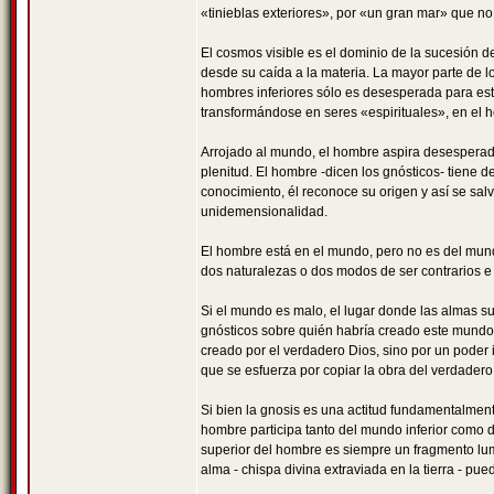
«tinieblas exteriores», por «un gran mar» que no
El cosmos visible es el dominio de la sucesión d
desde su caída a la materia. La mayor parte de lo
hombres inferiores sólo es desesperada para es
transformándose en seres «espirituales», en el
Arrojado al mundo, el hombre aspira desesperad
plenitud. El hombre -dicen los gnósticos- tiene de
conocimiento, él reconoce su origen y así se sal
unidemensionalidad.
El hombre está en el mundo, pero no es del mund
dos naturalezas o dos modos de ser contrarios e i
Si el mundo es malo, el lugar donde las almas su
gnósticos sobre quién habría creado este mundo 
creado por el verdadero Dios, sino por un poder 
que se esfuerza por copiar la obra del verdadero
Si bien la gnosis es una actitud fundamentalmente 
hombre participa tanto del mundo inferior como de
superior del hombre es siempre un fragmento lumi
alma - chispa divina extraviada en la tierra - pu