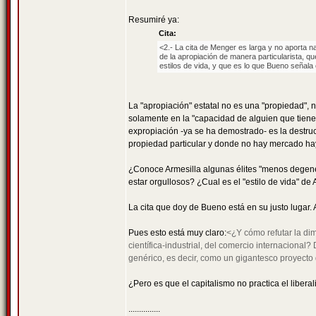
Resumiré ya:
Cita:
<2.- La cita de Menger es larga y no aporta n
de la apropiación de manera particularista, qu
estilos de vida, y que es lo que Bueno señala 
La "apropiación" estatal no es una "propiedad", 
solamente en la "capacidad de alguien que tiene 
expropiación -ya se ha demostrado- es la destru
propiedad particular y donde no hay mercado hay
¿Conoce Armesilla algunas élites "menos degenera
estar orgullosos? ¿Cual es el "estilo de vida" de 
La cita que doy de Bueno está en su justo lugar. 
Pues esto está muy claro:
<¿Y cómo refutar la di
científica-industrial, del comercio internacional
genérico, es decir, como un gigantesco proyecto 
¿Pero es que el capitalismo no practica el liberal
...............