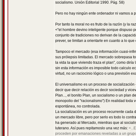
socialismo. Unión Editorial 1990. Pág. 58)
Pero no hay ningún ente ordenador ni vamos a pa
Por tanto la moral no es fruto de la razón (y la r
<"el hombre devino inteligente porque dispuso p
conjunto de tradiciones no derivan de la capacid
prever, se limitan a orientarle en cuanto a lo qu
Tampoco el mercado (esa información cuasi-infini
sus prólepsis limitadas. El mercado sobrepasa tod
la vida la que viviendo traza el plan", como dir
sin esta información es imposible todo calculo e
virtud, no un raciocinio lógico o una previsión ex
El universalismo es un proceso de socializació
decir que decir relación es decir sociedad y vice
Plan..., el bonito Plan, un socialismo o un plan 
monopolio del "racionalismo") En realidad toda 
espontánea, no controlada.
La socialización es un proceso recurrente cada dí
un mercado libre, pero por serlo es todo lo contra
ha generado al Mercado, mientras que al socialis
luterano. Así pues repitamoslo una vez más:
<...
proceden por emanaciones reveladas a un grupo o