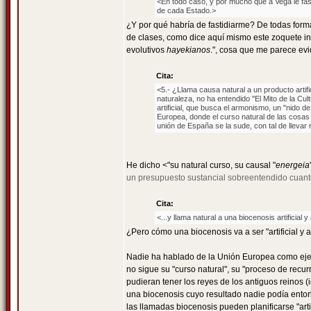
<En todo caso, y por mucho que a Vega le fast
de cada Estado.>
¿Y por qué habría de fastidiarme? De todas form
de clases, como dice aquí mismo este zoquete in
evolutivos
hayekianos
.", cosa que me parece ev
Cita:
<5.- ¿Llama causa natural a un producto artif
naturaleza, no ha entendido "El Mito de la Cult
artificial, que busca el armonismo, un "nido 
Europea, donde el curso natural de las cosas 
unión de España se la sude, con tal de llevar
He dicho <"su natural curso, su causal "
energeia
un presupuesto sustancial sobreentendido cuanto
Cita:
<...y llama natural a una biocenosis artificial y 
¿Pero cómo una biocenosis va a ser "artificial y a
Nadie ha hablado de la Unión Europea como ejemp
no sigue su "curso natural", su "proceso de recu
pudieran tener los reyes de los antiguos reinos (
una biocenosis cuyo resultado nadie podía enton
las llamadas biocenosis pueden planificarse "artif