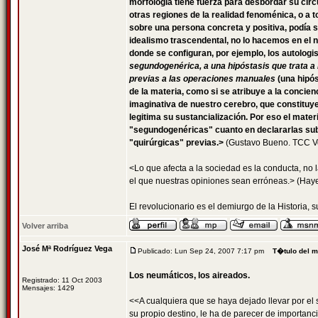
morfología tiene fuerza para desbordar su círc
otras regiones de la realidad fenoménica, o a 
sobre una persona concreta y positiva, podía s
idealismo trascendental, no lo hacemos en el 
donde se configuran, por ejemplo, los autolog
segundogenérica, a una hipóstasis que trata a
previas a las operaciones manuales
(una hipós
de la materia, como si se atribuye a la concie
imaginativa de nuestro cerebro, que constituy
legitima su sustancialización. Por eso el mate
"segundogenéricas" cuanto en declararlas su
"quirúrgicas" previas.>
(Gustavo Bueno. TCC Vol
<Lo que afecta a la sociedad es la conducta, no 
el que nuestras opiniones sean erróneas.> (Hayek
El revolucionario es el demiurgo de la Historia,
Volver arriba
José Mª Rodríguez Vega
Publicado: Lun Sep 24, 2007 7:17 pm
T�tulo del 
Los neumáticos, los aireados.
Registrado: 11 Oct 2003
Mensajes: 1429
<<A cualquiera que se haya dejado llevar por el 
su propio destino, le ha de parecer de importanc