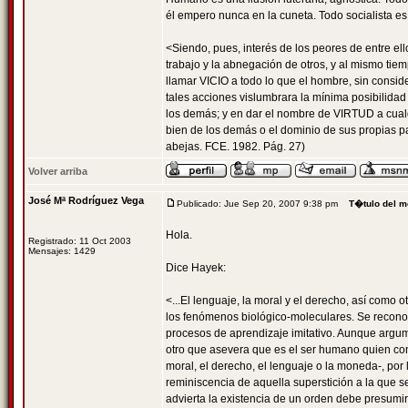
él empero nunca en la cuneta. Todo socialista es
<Siendo, pues, interés de los peores de entre ello
trabajo y la abnegación de otros, y al mismo tie
llamar VICIO a todo lo que el hombre, sin conside
tales acciones vislumbrara la mínima posibilida
los demás; y en dar el nombre de VIRTUD a cualqu
bien de los demás o el dominio de sus propias p
abejas. FCE. 1982. Pág. 27)
Volver arriba
José Mª Rodríguez Vega
Publicado: Jue Sep 20, 2007 9:38 pm
T�tulo del m
Hola.
Registrado: 11 Oct 2003
Mensajes: 1429
Dice Hayek:
<...El lenguaje, la moral y el derecho, así como 
los fenómenos biológico-moleculares. Se reconoc
procesos de aprendizaje imitativo. Aunque argum
otro que asevera que es el ser humano quien con
moral, el derecho, el lenguaje o la moneda-, por 
reminiscencia de aquella superstición a la que se
advierta la existencia de un orden debe presumirs