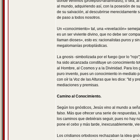
donde venimos (prólepsis=anamnasis), o sea, al
al mundo, adquiriendo así, con la posesión de su 
de su salvación, al descubrirse merecidamente sa
de paso a todos nosotros.
Un «conocimiento» tal, una «revelación» semejan
es un ser viviente divino, que no debe ser compar
llaman dioses», esto es: racionalistas puros y
megalomanías protoplásticas.
La gnosis -simbolizada por el fuego (por lo "roj
ha sido alcanzada constituye un conocimiento to
al Hombre, al Cosmos y a la Divinidad. Para los
puro invento, pues un conocimiento in-mediato par
con oír la Voz de las Alturas que les dice: "Id y
mediaciones y premisas.
Camino al Conocimiento.
Según los gnósticos, Jesús vino al mundo a seña
falso. Más que ofrecer una serie de respuestas, 
los caminos que debiérais seguir, pues no hay
pone el cebo y más tarde, inexcusablemente, vi
Los cristianos ortodoxos rechazaban la idea gnó