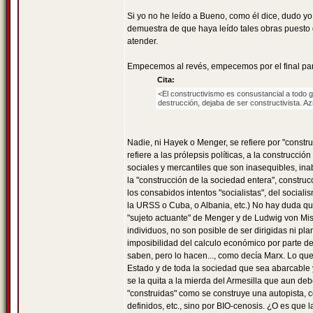
Si yo no he leído a Bueno, como él dice, dudo y
demuestra de que haya leído tales obras puesto q
atender.
Empecemos al revés, empecemos por el final para 
Cita:
<El constructivismo es consustancial a todo gru
destrucción, dejaba de ser constructivista. Az
Nadie, ni Hayek o Menger, se refiere por "constr
refiere a las prólepsis políticas, a la construcci
sociales y mercantiles que son inasequibles, inab
la "construcción de la sociedad entera", constru
los consabidos intentos "socialistas", del socia
la URSS o Cuba, o Albania, etc.) No hay duda que
"sujeto actuante" de Menger y de Ludwig von Mise
individuos, no son posible de ser dirigidas ni pl
imposibilidad del calculo económico por parte del
saben, pero lo hacen..., como decía Marx. Lo que
Estado y de toda la sociedad que sea abarcable y
se la quita a la mierda del Armesilla que aun deb
"construidas" como se construye una autopista, 
definidos, etc., sino por BIO-cenosis. ¿O es que l