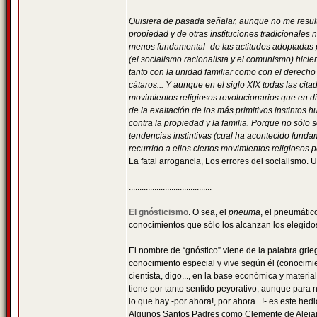
Quisiera de pasada señalar, aunque no me resulte
propiedad y de otras instituciones tradicionales
menos fundamental- de las actitudes adoptadas p
(el socialismo racionalista y el comunismo) hicie
tanto con la unidad familiar como con el derech
cátaros... Y aunque en el siglo XIX todas las ci
movimientos religiosos revolucionarios que en di
de la exaltación de los más primitivos instintos h
contra la propiedad y la familia. Porque no sólo s
tendencias instintivas (cual ha acontecido funda
recurrido a ellos ciertos movimientos religiosos p
La fatal arrogancia, Los errores del socialismo. 
.......................................
El gnósticismo
. O sea, el
pneuma
, el pneumático
conocimientos que sólo los alcanzan los elegidos
El nombre de “gnóstico” viene de la palabra grie
conocimiento especial y vive según él (conocimie
cientista, digo..., en la base económica y materi
tiene por tanto sentido peyorativo, aunque para 
lo que hay -por ahora!, por ahora...!- es este hed
Algunos Santos Padres como Clemente de Alejandr