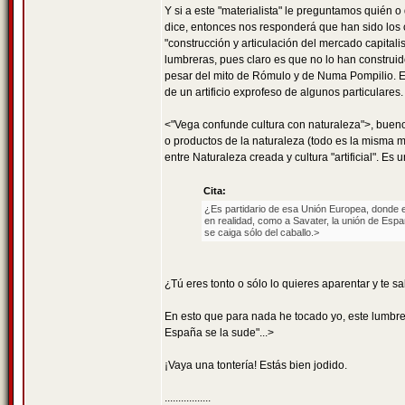
Y si a este "materialista" le preguntamos quién o
dice, entonces nos responderá que han sido los ca
"construcción y articulación del mercado capitali
lumbreras, pues claro es que no lo han construido
pesar del mito de Rómulo y de Numa Pompilio. El 
de un artificio exprofeso de algunos particulares.
<"Vega confunde cultura con naturaleza">, bueno.
o productos de la naturaleza (todo es la misma ma
entre Naturaleza creada y cultura "artificial". Es 
Cita:
¿Es partidario de esa Unión Europea, donde e
en realidad, como a Savater, la unión de Espa
se caiga sólo del caballo.>
¿Tú eres tonto o sólo lo quieres aparentar y te s
En esto que para nada he tocado yo, este lumbre
España se la sude"...>
¡Vaya una tontería! Estás bien jodido.
.................