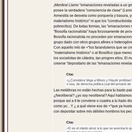
¡Mentira! Llamo "emanaciones reveladas a un gr
posee la verdadera "consciencia de clase" (Lenin)
Armesilla se desvela como porquería y basura, y
materialismo histórico" ni que los "constructivista
pobrecitos). De todas formas, las "emanaciones 
"filosofía racionalista" haya forzosamente de pr
filosofía racionalista no proceden por emanacion
grupo dado con otros grupos afines o heterogé
Con aquello mío de <"los faranduleros que se cre
"materialismo histórico" o al filosófico (que mer
los socialistas de cátedra, tan progres ellos. El 
creerse "depositario de las "emanaciones revel
Cita:
<¿Considera Vega a Mises y Hayek profetas?
o sea, de derecha política (sal del armario de
Las metáforas no están hechas para tu basto pal
¿Neoliberal? ¿yo soy neoliberal? Aquí hablamos 
porque así a ti te conviene o cuadra a tu liado d
como yo... Y ¿ a qué viene eso de <"que ya huel
con depositar sobre mis débiles hombros los pec
Cita:
<O es el miedo atroz a lo que se avecina lo qu