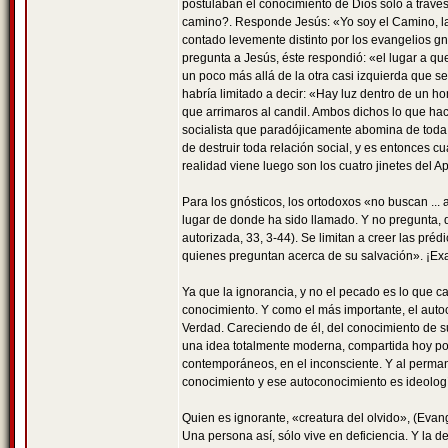
postulaban el conocimiento de Dios sólo a trav
camino?. Responde Jesús: «Yo soy el Camino, la V
contado levemente distinto por los evangelios gn
pregunta a Jesús, éste respondió: «el lugar a que
un poco más allá de la otra casi izquierda que 
habría limitado a decir: «Hay luz dentro de un ho
que arrimaros al candil. Ambos dichos lo que hace
socialista que paradójicamente abomina de toda r
de destruir toda relación social, y es entonces c
realidad viene luego son los cuatro jinetes del Apo
Para los gnósticos, los ortodoxos «no buscan ... 
lugar de donde ha sido llamado. Y no pregunta, 
autorizada, 33, 3-44). Se limitan a creer las pré
quienes preguntan acerca de su salvación». ¡Exa
Ya que la ignorancia, y no el pecado es lo que c
conocimiento. Y como el más importante, el auto
Verdad. Careciendo de él, del conocimiento de s
una idea totalmente moderna, compartida hoy por l
contemporáneos, en el inconsciente. Y al perman
conocimiento y ese autoconocimiento es ideología
Quien es ignorante, «creatura del olvido», (Evan
Una persona así, sólo vive en deficiencia. Y la d