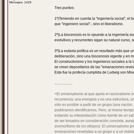
Mensajes: 1429
Tres puntos:
1º)Teniendo en cuenta la "ingeniería social", el b
que "ingeniero social"-, sino el liberalismo.
2º)La biocenosis es lo opuesto a la ingeniería soc
evolutivos y recurrentes sigan su natural curso, s
3º)La eutaxia política es un resultado más que un
deliberación, sino una biocenosis vigente y en 
El
constructivismo
y los ingenieros sociales a la
se creen depositarios de las "
emanaciones revela
Esta fue la profecía cumplida de Ludwig von Mise
....................
<El universalismo al que apela el racionalismo 
recurrencia; una
energeia
y no una estructura, u
sólo es posible a partir de un grupo (una nación
pudiéramos identificarnos. Pero, al mismo tiempo
evitando su interpretación como fuente de un sab
de ser tomados en consideración concreta, aunque 
zoomorfismo de los etíopes). El universalismo pr
emanaciones reveladas a un grupo o a un individ