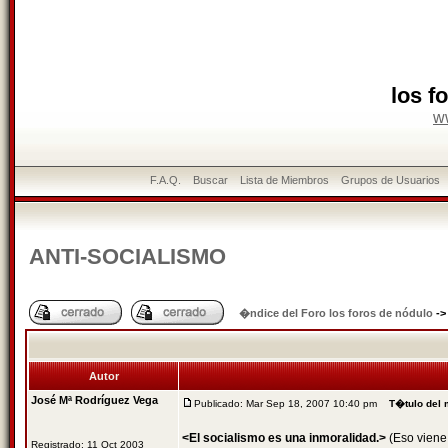
los f
w
F.A.Q.
Buscar
Lista de Miembros
Grupos de Usuarios
ANTI-SOCIALISMO
�ndice del Foro los foros de nódulo
-
Autor
José Mª Rodríguez Vega
Publicado: Mar Sep 18, 2007 10:40 pm
T�tulo del
<El socialismo es una inmoralidad.>
(Eso viene 
Registrado: 11 Oct 2003