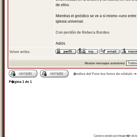
de ellos.
Mientras el gnóstico se ve a sí mismo «uno entre
iglesia universal.
Con perdón de Rebeca Bordeu
Adiós.
Volver arriba
Mostrar mensajes anteriores:
�ndice del Foro los foros de nódulo
-
P�gina
1
de
1
Canal
rss
servido por el
trujam�n
de la