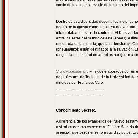
vuelta de la esquina llevado de la mano del Imper
Dentro de esa diversidad descrita los mejor cono
dentro de la Iglesia como “una fiera agazapada”,
interpretaban en sentido contrario. El Dios verda
entre los seres del mundo celeste (eones); esti
encerrada en la materia; que la redención de Cri
(pneumatikoí) están destinados a la salvación. El
rasgos, la mentalidad de aquellos herejes, máxim
©
www.opusdei.org
– Textos elaborados por un 
de profesores de Teología de la Universidad de 
dirigidos por Francisco Varo.
....................................................
....................................................
Conocimiento Secreto.
A diferencia de los evangelios del Nuevo Testame
a sí mismos como «secretos». El Libro Secreto d
silencio» que Jesús enseñó a sus discípulos. Es