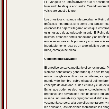
El Evangelio de Tomás advierte que el descubrim
buscando hasta que encuentre. Cuando encuentr
veis claro vuestro futuro.
Los gnósticos cristianos interpretaban el Reino 
gnósticos modernos), sino como una transformació
entonces los pájaros llegarán antes que vosotros.
es un estado de autodescubrimiento. El Reino de
mismos, entonces seréis conocidos y os daréis cu
entonces moráis en la pobreza y vosotros sois es
indudablemente recta es un algo infalible que nun
ruina, como ya he dicho.
Conocimiento Salvador.
El gnóstico se salva mediante el conocimiento. 
siempre benefactor y generador: que hace trabaja
existe una iglesia unificadora de criterios, es ri
mundo y del hombre, sobre el papel del hombre en 
concepto de divinidad, el de Séptima y el de oct
Es así que podemos decir que el conocimiento li
propio yo: «Yo soy un dios, hijo de dioses, brill
miseria. Innumerables y repugnantes diablos se 
vestimenta corporal a la que ellos me trajeron y
les aprisiona, las relaciones mercantiles les aho