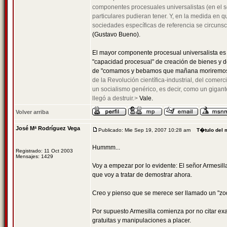
componentes procesuales universalistas (en el s
particulares pudieran tener. Y, en la medida en
sociedades específicas de referencia se circunsc
(Gustavo Bueno).
El mayor componente procesual universalista es 
"capacidad procesual" de creación de bienes y de 
de "comamos y bebamos que mañana moriremos
de la Revolución científica-industrial, del comer
un socialismo genérico, es decir, como un gigan
llegó a destruir.>
Vale.
Volver arriba
José Mª Rodríguez Vega
Publicado: Mie Sep 19, 2007 10:28 am
T�tulo del 
Hummm...
Registrado: 11 Oct 2003
Mensajes: 1429
Voy a empezar por lo evidente: El señor Armesilla 
que voy a tratar de demostrar ahora.
Creo y pienso que se merece ser llamado un "zoq
Por supuesto Armesilla comienza por no citar ex
gratuitas y manipulaciones a placer.