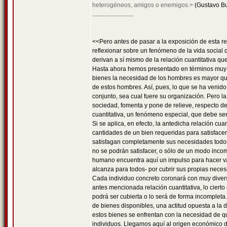
heterogéneos, amigos o enemigos.>
(Gustavo B
...........................
<<Pero antes de pasar a la exposición de esta r
reflexionar sobre un fenómeno de la vida social 
derivan a sí mismo de la relación cuantitativa 
Hasta ahora hemos presentado en términos muy g
bienes la necesidad de los hombres es mayor que 
de estos hombres. Así, pues, lo que se ha venido
conjunto, sea cual fuere su organización. Pero 
sociedad, fomenta y pone de relieve, respecto 
cuantitativa, un fenómeno especial, que debe ser
Si se aplica, en efecto, la antedicha relación cu
cantidades de un bien requeridas para satisfacer
satisfagan completamente sus necesidades todo
no se podrán satisfacer, o sólo de un modo inco
humano encuentra aquí un impulso para hacer val
alcanza para todos- por cubrir sus propias nece
Cada individuo concreto coronará con muy diversa
antes mencionada relación cuantitativa, lo ciert
podrá ser cubierta o lo será de forma incompleta.
de bienes disponibles, una actitud opuesta a la 
estos bienes se enfrentan con la necesidad de que
individuos. Llegamos aquí al origen económico de