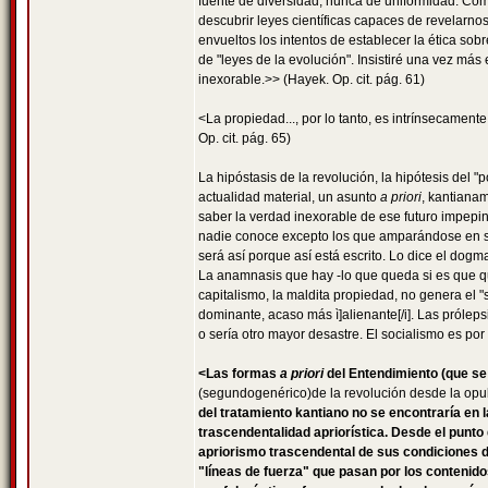
fuente de diversidad, nunca de uniformidad. Co
descubrir leyes científicas capaces de revelarnos
envueltos los intentos de establecer la ética sob
de "leyes de la evolución". Insistiré una vez más
inexorable.>> (Hayek. Op. cit. pág. 61)
<La propiedad..., por lo tanto, es intrínsecame
Op. cit. pág. 65)
La hipóstasis de la revolución, la hipótesis del "
actualidad material, un asunto
a priori
, kantiana
saber la verdad inexorable de ese futuro impepin
nadie conoce excepto los que amparándose en su
será así porque así está escrito. Lo dice el dogma
La anamnasis que hay -lo que queda si es que qu
capitalismo, la maldita propiedad, no genera el
dominante, acaso más ì]alienante[/i]. Las prólep
o sería otro mayor desastre. El socialismo es por 
<Las formas
a priori
del Entendimiento (que se
(segundogenérico)de la revolución desde la opule
del tratamiento kantiano no se encontraría en l
trascendentalidad apriorística. Desde el punto 
apriorismo trascendental de sus condiciones de
"líneas de fuerza" que pasan por los contenid