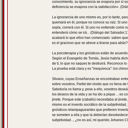
conocimiento, su ignorancia se evapora por sí s
deficiencia se evapora con la satisfacción». (Diá
La ignorancia de uno mismo es, por lo tanto, par
quemará en él, porque no conoce su raíz. Si uno
sopla, correrá con él. Si uno no entiende como n
entenderá cómo se irá... (Diálogo del Salvador;
acabará lo que ellos han comenzado: saben que 
es el gracioso que se atreve a tirarse para atrás?
La psicoterapia y los gnósticos están de acuerdo a
Según el Evangelio de Tomás, Jesús habría dicho 
de tí, lo que no saques te destruirá. Reconoce lo 
La prueba está clara y es "inequívoca": los chi
Silvano, cuyas Enseñanzas se encontraban entre
sobre vosotros. Partid del olvido que os llena de 
Sabiduría os llama y, pese a ello, vosotros dese
los deseos de la vida y se ha ido a pique ... es 
jinete. Porque este (caballo) necesitaba al jinete
mismo es el invento socrático de la subjetividad
gnósticos relampagueantes que prefieren inventar
se someten a ella y que la deberían desobedecer
subjetividad..., ¿no es así, mi querido Johanes 