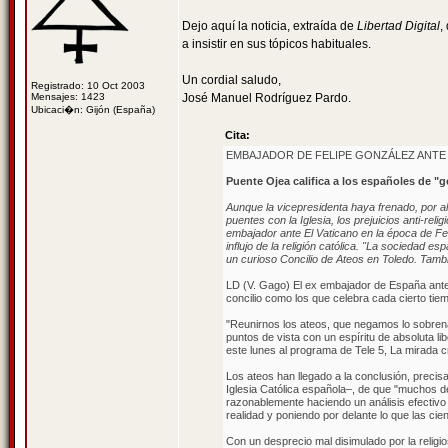
Dejo aquí la noticia, extraída de
Libertad Digital
,
a insistir en sus tópicos habituales.
Un cordial saludo,
Registrado: 10 Oct 2003
Mensajes: 1423
José Manuel Rodríguez Pardo.
Ubicaci�n: Gijón (España)
Cita:
EMBAJADOR DE FELIPE GONZÁLEZ ANTE 
Puente Ojea califica a los españoles de "g
Aunque la vicepresidenta haya frenado, por aho
puentes con la Iglesia, los prejuicios anti-r
embajador ante El Vaticano en la época de Fel
influjo de la religión católica. "La sociedad e
un curioso Concilio de Ateos en Toledo. También
LD (V. Gago) El ex embajador de España ante
concilio como los que celebra cada cierto tiemp
"Reunirnos los ateos, que negamos lo sobren
puntos de vista con un espíritu de absoluta li
este lunes al programa de Tele 5, La mirada cr
Los ateos han llegado a la conclusión, precis
Iglesia Católica española–, de que "muchos 
razonablemente haciendo un análisis efectivo
realidad y poniendo por delante lo que las cie
Con un desprecio mal disimulado por la religi