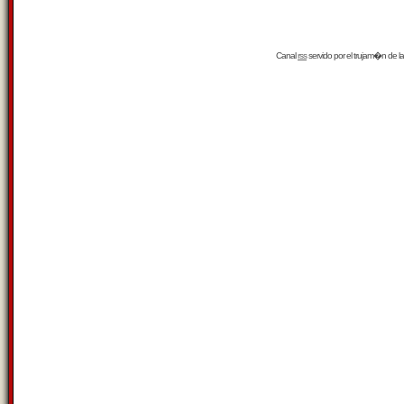
Canal
rss
servido por el
trujam�n
de la