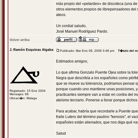
más propio del «petardeo» de discoteca (una de 
otros elementos propios de librepensadores del si
ateos.
Un cordial saludo,
José Manuel Rodríguez Pardo.
Volver arriba
J. Ramón Esquinas Algaba
Publicado: Mar Ene 08, 2008 3:48 pm
T�tulo del m
Estimados amigos;
Lo que afirma Gonzalo Puente Ojea sobre la toler
Negra que describía a los españoles como pérfido
que se mueve su tolerancia, podriamos pensar que
porque cuando uno mantiene unas posiciones, ya s
Registrado: 15 Ene 2004
Mensajes: 66
practicantes siempre van a estar en contra del m
Ubicaci�n: Malaga
ateísmo terciario. Ponerse a llorar porque dichos 
Para acabar, habría que recordarle a Puente que
fraile Lutero del término paulino "kenosis", el v
españoles están alienados, que nos diga qué nat
Salud