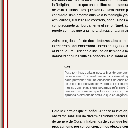
la Religión, puesto que en ese libro se encuentra 
de vista distintos a los que Don Gustavo Bueno 
considera simplemente alusivo a la mitología y no
explicarnos, si sucede lo contrario, por qué nos e
como acomete tan burdamente el señor Ninet, apel
puede ser más que una mera falacia, una artimaña
Asimismo, después de decir lindezas tales como q
la referencia del emperador Tiberio en lugar de 
aludir a la Era Cristiana o incluso en tiempos a la
demostrando una falta de conocimiento sobre el
Cita:
Para terminar, señalar que, al final de ese esc
no es unívoco”, cuando nadie ha pretendido 
nada pretender que las cualidades de cada re
en el que por convención y utilidad las incl
mesas concretas a que podamos referirnos. S
con sus diversas interpretaciones, desde el r
aprenda a diferenciar entre lo que es el género
Pero lo cierto es que el señor Ninet se mueve en
abstracto, más allá de determinaciones positivas 
de género de Occam, habremos de decir que los u
precisamente por convención, en los objetos cor