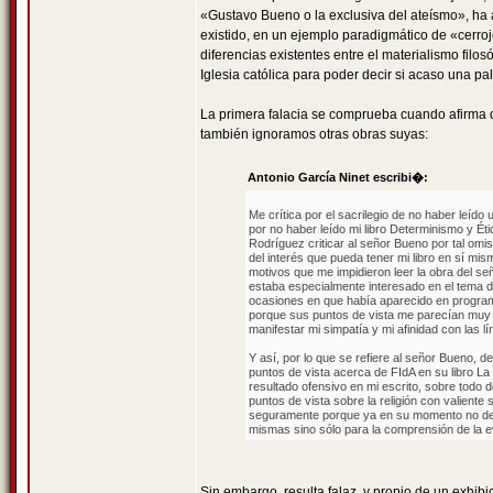
«Gustavo Bueno o la exclusiva del ateísmo», ha
existido, en un ejemplo paradigmático de «cerroj
diferencias existentes entre el materialismo filo
Iglesia católica para poder decir si acaso una pa
La primera falacia se comprueba cuando afirma 
también ignoramos otras obras suyas:
Antonio García Ninet escribi�:
Me crítica por el sacrilegio de no haber leíd
por no haber leído mi libro Determinismo y Ét
Rodríguez criticar al señor Bueno por tal om
del interés que pueda tener mi libro en sí mi
motivos que me impidieron leer la obra del 
estaba especialmente interesado en el tema de 
ocasiones en que había aparecido en program
porque sus puntos de vista me parecían muy a
manifestar mi simpatía y mi afinidad con las 
Y así, por lo que se refiere al señor Bueno, 
puntos de vista acerca de FIdA en su libro La 
resultado ofensivo en mi escrito, sobre todo 
puntos de vista sobre la religión con valiente 
seguramente porque ya en su momento no debió
mismas sino sólo para la comprensión de la ev
Sin embargo, resulta falaz, y propio de un exhibi