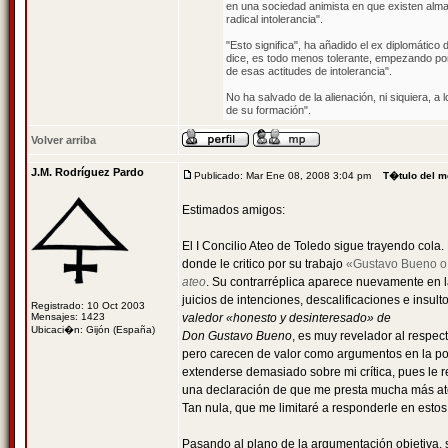
en una sociedad animista en que existen alma
radical intolerancia".
"Esto significa", ha añadido el ex diplomátic
dice, es todo menos tolerante, empezando por e
de esas actitudes de intolerancia".
No ha salvado de la alienación, ni siquiera, a l
de su formación".
Volver arriba
J.M. Rodríguez Pardo
Publicado: Mar Ene 08, 2008 3:04 pm
T�tulo del m
Estimados amigos:
El I Concilio Ateo de Toledo sigue trayendo cola.
donde le critico por su trabajo
«Gustavo Bueno o 
ateo
. Su contrarréplica aparece nuevamente en la
juicios de intenciones, descalificaciones e insult
Registrado: 10 Oct 2003
Mensajes: 1423
valedor «honesto y desinteresado» de
Ubicaci�n: Gijón (España)
Don Gustavo Bueno
, es muy revelador al respec
pero carecen de valor como argumentos en la po
extenderse demasiado sobre mi crítica, pues le 
una declaración de que me presta mucha más aten
Tan nula, que me limitaré a responderle en estos 
Pasando al plano de la argumentación objetiva, 