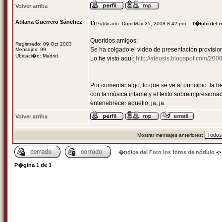
Volver arriba
Atilana Guerrero Sánchez
Publicado: Dom May 25, 2008 8:42 pm
T�tulo del 
Queridos amigos:
Registrado: 09 Oct 2003
Se ha colgado el video de presentación provision
Mensajes: 99
Ubicaci�n: Madrid
Lo he visto aquí:
http://ateosis.blogspot.com/2008
Por comentar algo, lo que se ve al principio: la 
con la música infame y el texto sobreimpresiona
entenebrecer aquello, ja, ja.
Volver arriba
Mostrar mensajes anteriores:
�ndice del Foro los foros de nódulo
-
P�gina
1
de
1