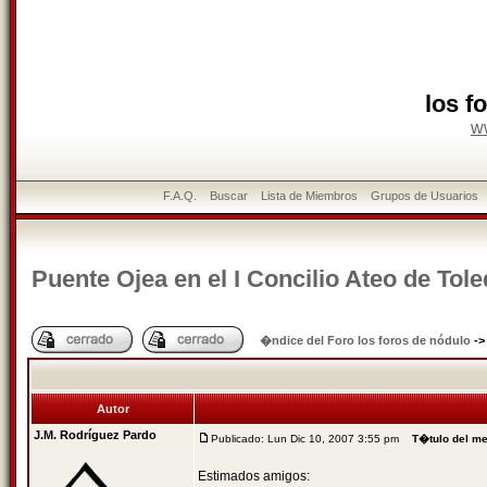
los f
w
F.A.Q.
Buscar
Lista de Miembros
Grupos de Usuarios
Puente Ojea en el I Concilio Ateo de Tol
�ndice del Foro los foros de nódulo
-
Autor
J.M. Rodríguez Pardo
Publicado: Lun Dic 10, 2007 3:55 pm
T�tulo del m
Estimados amigos: