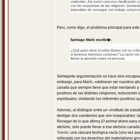
malévola». A lo sumo verá esa clasificación 
con las respuestas de las religiones "primari
imposibles de conseguir con trabajo, esfuerzo
Pero, como digo, el problema principal para est
Santiago Marín escribi�:
¿Qué quiso decir el señor Bueno con su crític
si tenemos intereses comunes? La razón me pa
llamar la atención sobre mi persona.
Semejante argumentación no hace sino encapsular
embargo, para Marín, «debieran ser nuestros alia
canalla
que siempre tiene que estar mentando a l
positivos de las distintas religiones, reduciendo 
espirituales, olvidando los referentes positivos qu
Además, al distinguir entre un «instituto de estudi
desligar dos cuestiones que son inseparables: la 
Renegar de lo que afirma
El animal divino
para r
ateísmo, sólo puede llevar a ese ateísmo
canalla
Toledo
, una cáscara teológica vacía (una vez q
rellenada con los desechos del materialismo gro