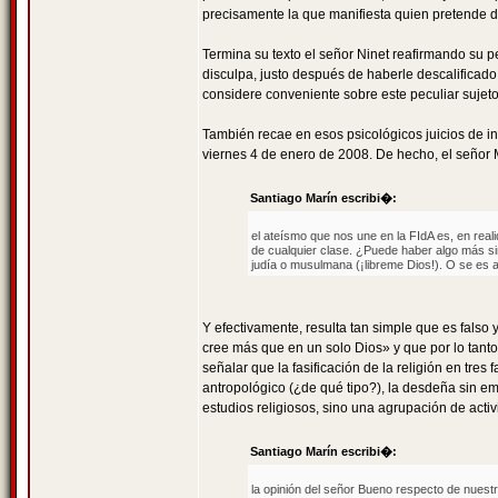
precisamente la que manifiesta quien pretende 
Termina su texto el señor Ninet reafirmando su pe
disculpa, justo después de haberle descalificado
considere conveniente sobre este peculiar sujeto
También recae en esos psicológicos juicios de in
viernes 4 de enero de 2008. De hecho, el señor 
Santiago Marín escribi�:
el ateísmo que nos une en la FIdA es, en reali
de cualquier clase. ¿Puede haber algo más si
judía o musulmana (¡libreme Dios!). O se es at
Y efectivamente, resulta tan simple que es falso
cree más que en un solo Dios» y que por lo tanto 
señalar que la fasificación de la religión en tres 
antropológico (¿de qué tipo?), la desdeña sin em
estudios religiosos, sino una agrupación de activi
Santiago Marín escribi�:
la opinión del señor Bueno respecto de nuest