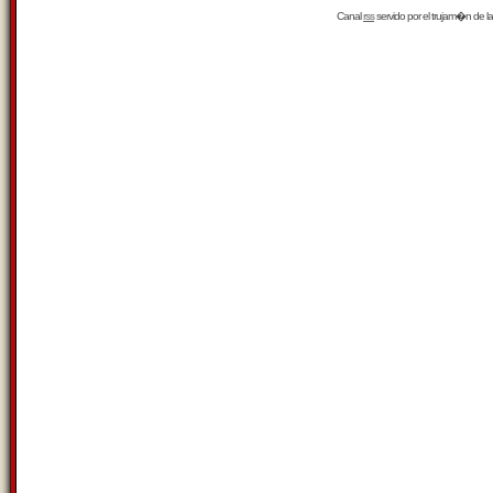
Canal
rss
servido por el
trujam�n
de la