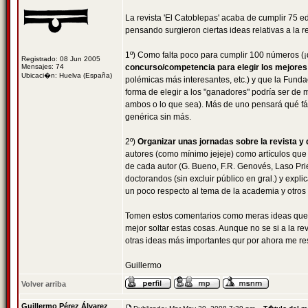
La revista 'El Catoblepas' acaba de cumplir 75 e
pensando surgieron ciertas ideas relativas a la 
1º) Como falta poco para cumplir 100 números (
Registrado: 08 Jun 2005
Mensajes: 74
concurso/competencia para elegir los mejores 
Ubicaci�n: Huelva (España)
polémicas más interesantes, etc.) y que la Fundac
forma de elegir a los "ganadores" podría ser de m
ambos o lo que sea). Más de uno pensará qué fáci
genérica sin más.
2º)
Organizar unas jornadas sobre la revista y
autores (como mínimo jejeje) como artículos que 
de cada autor (G. Bueno, F.R. Genovés, Laso Prie
doctorandos (sin excluir público en gral.) y explic
un poco respecto al tema de la academia y otros
Tomen estos comentarios como meras ideas que s
mejor soltar estas cosas. Aunque no se si a la re
otras ideas más importantes qur por ahora me re
Guillermo
Volver arriba
Guillermo Pérez Álvarez