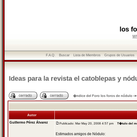
los f
w
F.A.Q.
Buscar
Lista de Miembros
Grupos de Usuarios
Ideas para la revista el catoblepas y nód
�ndice del Foro los foros de nódulo
-
Autor
Guillermo Pérez Álvarez
Publicado: Mar May 20, 2008 4:57 pm
T�tulo del m
Estimados amigos de Nódulo: