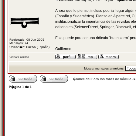
Publicado: Mar May 20, 2008 7:39 pm
T�tulo del m
Ahora que lo pienso, incluso podría llegar algún 
(España y Sudamérica). Pienso en A parte rei, Cu
institucionalizar la importancia de las revistas e
editoriales (ScienceDirect, Springer, Blackwell, et
Esto puede parecer una ridícula "brainstorm" pero 
Registrado: 08 Jun 2005
Mensajes: 74
Ubicaci�n: Huelva (España)
Guillermo
Volver arriba
Mostrar mensajes anteriores:
�ndice del Foro los foros de nódulo
-
P�gina
1
de
1