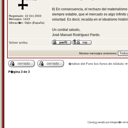
8) En consecuencia, el rechazo del materialismo 
siempre estable, que el mercado es algo infinit
Registrado: 10 Oct 2003
Mensajes: 1423
voluntad. Es decir, recaída en el idealismo histó
Ubicaci�n: Gijón (España)
Un cordial saludo,
José Manuel Rodríguez Pardo.
Volver arriba
Mostrar mensajes anteriores:
�ndice del Foro los foros de nódulo
-
P�gina
3
de
3
Canal
rss
servido por el
trujam�n
de la