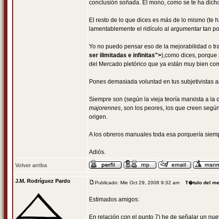
conclusión soñada. El mono, como se te ha dicho
El resto de lo que dices es más de lo mismo (te 
lamentablemente el ridículo al argumentar tan p
Yo no puedo pensar eso de la mejorabilidad o t
ser ilimitadas e infinitas">
),como dices, porque 
del Mercado pletórico que ya están muy bien co
Pones demasiada voluntad en tus subjetivistas ansi
Siempre son (según la vieja teoría marxista a la
majorennes
, son los peores, los que creen segú
origen.
A los obreros manuales toda esa porquería siem
Adiós.
Volver arriba
J.M. Rodríguez Pardo
Publicado: Mie Oct 29, 2008 9:32 am
T�tulo del m
Estimados amigos:
En relación con el punto 7) he de señalar un nu