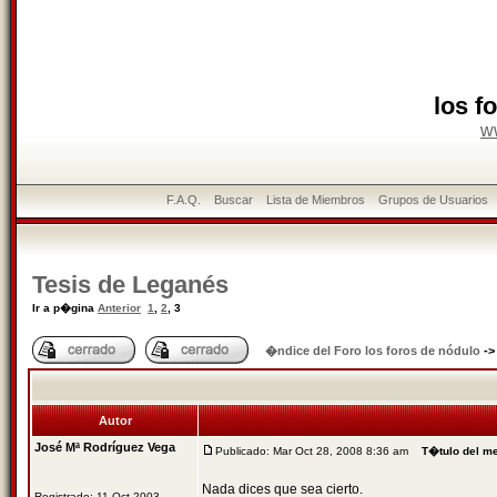
los f
w
F.A.Q.
Buscar
Lista de Miembros
Grupos de Usuarios
Tesis de Leganés
Ir a p�gina
Anterior
1
,
2
,
3
�ndice del Foro los foros de nódulo
-
Autor
José Mª Rodríguez Vega
Publicado: Mar Oct 28, 2008 8:36 am
T�tulo del m
Nada dices que sea cierto.
Registrado: 11 Oct 2003