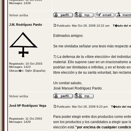
Mensajes: 1429
Volver arriba
J.M. Rodríguez Pardo
Publicado: Mar Oct 28, 2008 10:22 am
T�tulo del 
Estimados amigos:
Se me olvidaba señalar una tesis más respecto a
7) La defensa de la «libre elección» del indivi
material. Ello supone caer en un irracionalismo 
Registrado: 10 Oct 2003
Mensajes: 1423
podrían ser ilimitadas e infinitas, y en el fondo 
Ubicaci�n: Gijón (España)
libre elección y de su santa voluntad, tan recla
Un cordial saludo,
José Manuel Rodríguez Pardo.
Volver arriba
José Mª Rodríguez Vega
Publicado: Mar Oct 28, 2008 9:23 pm
T�tulo del m
Para poder elegir entre dos productos como entre
Registrado: 11 Oct 2003
son los productos y los candidatos a elegir que 
Mensajes: 1429
elección está
"por encima de cualquier condici