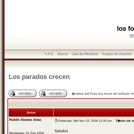
los f
w
F.A.Q.
Buscar
Lista de Miembros
Grupos de Usuarios
Los parados crecen
�ndice del Foro los foros de nódulo
-
Autor
Rubén Álvarez Arias
Publicado: Mie Nov 19, 2008 11:06 am
T�tulo del 
Saludos
Registrado: 01 Feb 2004