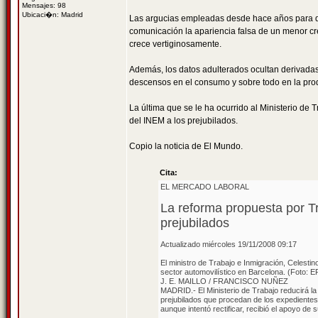
Mensajes: 98
Ubicaci�n: Madrid
Las argucias empleadas desde hace años para dis
comunicación la apariencia falsa de un menor cre
crece vertiginosamente.
Además, los datos adulterados ocultan derivadas
descensos en el consumo y sobre todo en la prod
La última que se le ha ocurrido al Ministerio de 
del INEM a los prejubilados.
Copio la noticia de El Mundo.
Cita:
EL MERCADO LABORAL
La reforma propuesta por Tr
prejubilados
Actualizado miércoles 19/11/2008 09:17
El ministro de Trabajo e Inmigración, Celestin
sector automovilístico en Barcelona. (Foto: E
J. E. MAILLO / FRANCISCO NUÑEZ
MADRID.- El Ministerio de Trabajo reducirá la
prejubilados que procedan de los expedientes de
aunque intentó rectificar, recibió el apoyo d