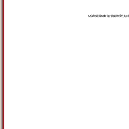
Canal
rss
servido por el
trujam�n
de la