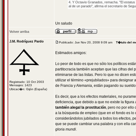
4. Y Octavio Granados, remacha. "El estatus
al de un parado", afirma el secretario de Segu
Un saludo
Volver arriba
J.M. Rodríguez Pardo
Publicado: Jue Nov 20, 2008 9:09 am
T�tulo del m
Estimados amigos:
Lo peor de todo es que no sólo los políticos está
partitocracia también aceptan que las cifras del
eliminarse de las listas. Pero lo que no dicen es
utilizar el término «prejubilados» para designar 
Registrado: 10 Oct 2003
Mensajes: 1423
de Francia y Alemania, están pagando su sueldo u
Ubicaci�n: Gijón (España)
Es decir, que a los efectos materiales, no purame
deficiencia, que debido a que no existe la figura 
también alegal la prostitución
, pero no por ello
a la búsqueda de empleo (que en el fondo es lo 
considerándolos jubilados a todos los efectos, p
que se puede cambiar una palabra y con ella camb
gloria mundi
.