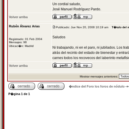
Un cordial saludo,
José Manuel Rodríguez Pardo.
Volver arriba
Rubén Álvarez Arias
Publicado: Jue Nov 20, 2008 10:19 am
T�tulo del 
Saludos
Registrado: 01 Feb 2004
Mensajes: 98
Ubicaci�n: Madrid
Ni trabajando, ni en el paro, ni jubilados. Los t
atrás del recinto del estado de bienestar y entra
carnes todos los recovecos del laberinto metafísi
Volver arriba
Mostrar mensajes anteriores:
�ndice del Foro los foros de nódulo
-
P�gina
1
de
1