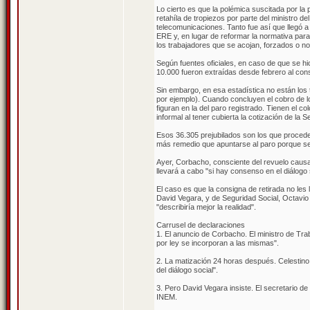
Lo cierto es que la polémica suscitada por la
retahíla de tropiezos por parte del ministro d
telecomunicaciones. Tanto fue así que llegó a 
ERE y, en lugar de reformar la normativa para
los trabajadores que se acojan, forzados o no
Según fuentes oficiales, en caso de que se hi
10.000 fueron extraídas desde febrero al co
Sin embargo, en esa estadística no están lo
por ejemplo). Cuando concluyen el cobro de 
figuran en la del paro registrado. Tienen el co
informal al tener cubierta la cotización de la
Esos 36.305 prejubilados son los que procede
más remedio que apuntarse al paro porque se l
Ayer, Corbacho, consciente del revuelo causa
llevará a cabo "si hay consenso en el diálogo 
El caso es que la consigna de retirada no le
David Vegara, y de Seguridad Social, Octavio G
"describiría mejor la realidad".
Carrusel de declaraciones
1. El anuncio de Corbacho. El ministro de Trab
por ley se incorporan a las mismas".
2. La matización 24 horas después. Celestino C
del diálogo social".
3. Pero David Vegara insiste. El secretario de
INEM.