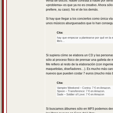
venta de discos. Nadie contrata a nadie por se
«problema» es que ya no es creativo. Ahora sólo l
prefiere, su caso). No el de los demás.
Si hay que llegar a los conciertos como única ví
unos músicos aburguesados que lo han conseguido
Cita:
hay que empezar a plantearse por qué en la 
libro…
Si supiera cómo se elabora un CD y las personas 
sólo al proceso físico de prensar una galleta de 
Me refiero al resto de la elaboración (con ingeni
maquetistas, diseñadores…). Es mucho más caro e
nuevos que pueden costar 7 euros (mucho más ba
Cita:
Vampire Weekend – Contra: 7 € en Amazon.
Spoon – Transference: 7 € en Amazon.
Sade – Soldier of Love: 7 € en Amazon
Si buscamos álbumes sólo en MP3 podemos desca