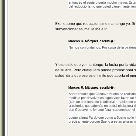
entonces el agujero sería mucho mayor. Esta
del reduccionismo que usted viene mantenien
Explíqueme qué reduccionismo mantengo yo. Si E
subvencionadas, mal le iba a ir.
Marcos R. Márquez escribi�:
No nos confundamos. Por culpa de la piraterí
Y eso es lo que yo mantengo: la lucha por la vi
de su arte. Pero cualquiera puede promocionar su
usted: diría que ese es el límite que aporta el me
Marcos R. Márquez escribi�:
Ahora resulta que Gustavo Bueno ha recibido 
medio o por devolverles algún viejo favor, se 
(«es un problema de la editorial… hable con ell
la editorial, que además no podrá ni siquiera 
don Gustavo no le hace falta -suponemos- el d
Luego afirma Pardo que como a Bueno no le hac
precisamente porque Bueno a estas alturas no 