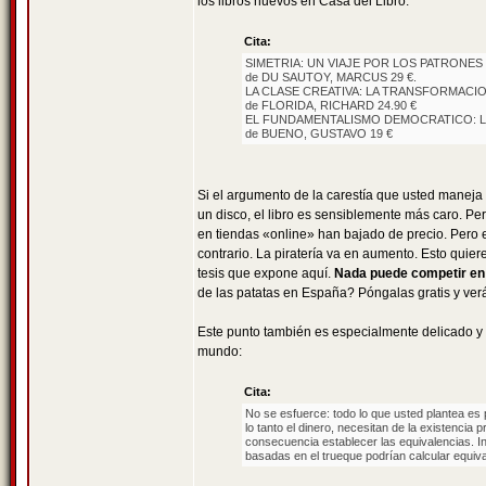
los libros nuevos en Casa del Libro:
Cita:
SIMETRIA: UN VIAJE POR LOS PATRONES
de DU SAUTOY, MARCUS 29 €.
LA CLASE CREATIVA: LA TRANSFORMACION
de FLORIDA, RICHARD 24.90 €
EL FUNDAMENTALISMO DEMOCRATICO: L
de BUENO, GUSTAVO 19 €
Si el argumento de la carestía que usted maneja 
un disco, el libro es sensiblemente más caro. P
en tiendas «online» han bajado de precio. Pero e
contrario. La piratería va en aumento. Esto quie
tesis que expone aquí.
Nada puede competir en u
de las patatas en España? Póngalas gratis y ve
Este punto también es especialmente delicado y 
mundo:
Cita:
No se esfuerce: todo lo que usted plantea es p
lo tanto el dinero, necesitan de la existenci
consecuencia establecer las equivalencias. In
basadas en el trueque podrían calcular equiva