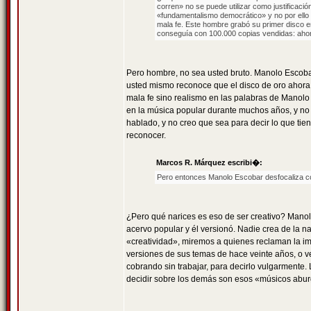
corren» no se puede utilizar como justificaci
«fundamentalismo democrático» y no por ello
mala fe. Este hombre grabó su primer disco e
conseguía con 100.000 copias vendidas: ahora,
Pero hombre, no sea usted bruto. Manolo Escobar
usted mismo reconoce que el disco de oro ahora
mala fe sino realismo en las palabras de Manol
en la música popular durante muchos años, y no
hablado, y no creo que sea para decir lo que ti
reconocer.
Marcos R. Márquez escribi�:
Pero entonces Manolo Escobar desfocaliza co
¿Pero qué narices es eso de ser creativo? Mano
acervo popular y él versionó. Nadie crea de la n
«creatividad», miremos a quienes reclaman la imp
versiones de sus temas de hace veinte años, o ve
cobrando sin trabajar, para decirlo vulgarmente.
decidir sobre los demás son esos «músicos abur