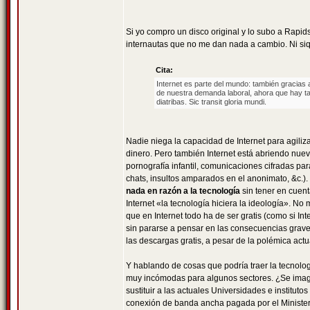
Si yo compro un disco original y lo subo a Rapid
internautas que no me dan nada a cambio. Ni siqu
Cita:
Internet es parte del mundo: también gracias a
de nuestra demanda laboral, ahora que hay ta
diatribas. Sic transit gloria mundi.
Nadie niega la capacidad de Internet para agil
dinero. Pero también Internet está abriendo nuev
pornografía infantil, comunicaciones cifradas par
chats, insultos amparados en el anonimato, &c.). 
nada en razón a la tecnología
sin tener en cuent
Internet «la tecnología hiciera la ideología». N
que en Internet todo ha de ser gratis (como si In
sin pararse a pensar en las consecuencias grave
las descargas gratis, a pesar de la polémica act
Y hablando de cosas que podría traer la tecnologí
muy incómodas para algunos sectores. ¿Se imagin
sustituir a las actuales Universidades e institu
conexión de banda ancha pagada por el Minister