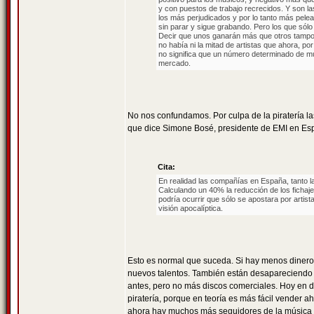
y con puestos de trabajo recrecidos. Y son la
los más perjudicados y por lo tanto más pele
sin parar y sigue grabando. Pero los que sól
Decir que unos ganarán más que otros tampoc
no había ni la mitad de artistas que ahora, p
no significa que un número determinado de mú
mercado.
No nos confundamos. Por culpa de la piratería l
que dice Simone Bosé, presidente de EMI en Esp
Cita:
En realidad las compañías en España, tanto l
Calculando un 40% la reducción de los fichaj
podría ocurrir que sólo se apostara por artis
visión apocalíptica.
Esto es normal que suceda. Si hay menos dinero
nuevos talentos. También están desapareciend
antes, pero no más discos comerciales. Hoy en dí
piratería, porque en teoría es más fácil vender 
ahora hay muchos más seguidores de la música q