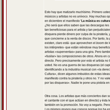
Esto hay que matizarlo muchísimo. Primero usted
músicos y artistas no es unívoco. Hay muchas op
en diciembre el manifiesto
'La música es cultur
¿No será que ellos saben que las descargas les
tan beneficiosas para el artista y tan perjudicia
disquera pierde dinero por culpa de la piratería
que concierne a la venta de discos. Por tanto, la 
existen, claro está- que aprovechen el
boom
de l
los intérpretes- que están viéndose muy benefic
artistas «superventas» para una gira. Pero tam
«fusilar» las composiciones de otros. Ahora en 
directo. Pero precisamente por esto el artista n
usted. No es una guerra de las disqueras (el capi
identificando a la industria musical con «la dere
Cultura», dicen algunos imbuidos de estas ideas d
manifiesto contra la piratería y otros no. Y no 
por las disqueras». Nadie le pone una pistola en
Otra cosa. Los artistas que más conciertos dan s
el cantante con el que actúan en directo) y ésta
también en la promoción. No voy a negarlo. Per
Los mismos grupos que conoce porque los ha escuc