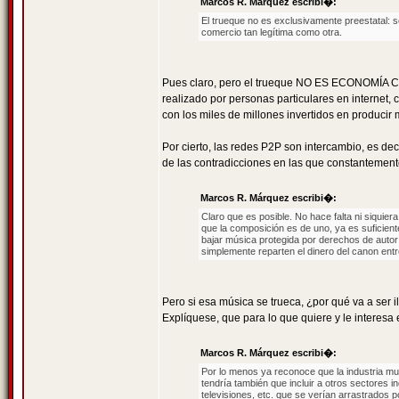
Marcos R. Márquez escribi�:
El trueque no es exclusivamente preestatal: 
comercio tan legítima como otra.
Pues claro, pero el trueque NO ES ECONOMÍA CA
realizado por personas particulares en internet,
con los miles de millones invertidos en producir
Por cierto, las redes P2P son intercambio, es d
de las contradicciones en las que constantement
Marcos R. Márquez escribi�:
Claro que es posible. No hace falta ni siquie
que la composición es de uno, ya es suficient
bajar música protegida por derechos de autor
simplemente reparten el dinero del canon entr
Pero si esa música se trueca, ¿por qué va a ser i
Explíquese, que para lo que quiere y le interes
Marcos R. Márquez escribi�:
Por lo menos ya reconoce que la industria m
tendría también que incluir a otros sectores in
televisiones, etc. que se verían arrastrados p