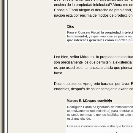
encima de la propiedad intelectual? Ahora me en
Consejo Fiscal niegan el derecho de propiedad, l
nación está por encima de modos de producción va
Cita:
Para el Consejo Fiscal,
la propiedad intele
fundamental
, ya que, «aunque se pueda re
que intereses generales como el orden pú
Lea bien, señor Márquez: la propiedad intelect
son precisamente los que permiten la existencia 
es que usted es un anarcocapitalista que piensa 
favor.
Decir que esto es «progrerio barato», por favor
endebles, después de soltar semejante exabrupto
Marcos R. Márquez escribi�:
Rodríguez Pardo ha ignorado sistemáticamente
excesivamente reduccionista) para abordar un
evitando con más o menos habilidad en todo 
está manejando.
Con esta intervención demuestro que todas es