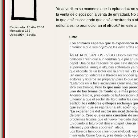
Ya advertí en su momento que la «piratería» no 
la venta de discos por la venta de entradas). N
lo que está sucediendo que está arrastrando a ot
editoriales no promocionan el eBook? En este artí
Registrado: 15 Abr 2004
Mensajes: 166
Ubicaci�n: Sevilla
Cita:
Los editores esperan que la experiencia de 
El temor a que sea objeto de las descargas P
ÁGATHA DE SANTOS - VIGO El libro electrónico
gallegos creen que aún tendrán que pasar var
papel. Una de las razones de que este disposi
superventas, aunque algunas editoriales ya ha
que el coste de un lector oscila entre los 219
Sin embargo, editores y libreros reconocen que 
editores y libreros se preparan para lo que a
"Estamos en la fase inicial para crear una plat
libro electrónico. Pero
lo que más nos preoc
uno de los temas de fondo que más preocup
Alfonso García, presidente de la Asociación G
El temor a que el sector del libro sufra las co
sentido,
los editores gallegos reclaman que
que eviten que se repita una situación igu
"
La experiencia del sector musical debería d
de pleno. Creo que es una cuestión de s
problemas legales que el nuevo mercado digita
En cuanto al futuro del libro en papel, García 
internet y por otros soportes", alega.
Los libreros tampoco creen que el eBook repr
manifiesta Xaime Corral, presidente de la Fede