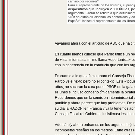
camino por recorrer".
Para el representante de los libreros, el princi
dispositivos que incluyen 2.000 títulos, p
argumenta. Corral se refiere a que actualmente, 
"Aún se están dilucidando los contenidos y com
España", insiste el representante de los librer
Vayamos ahora con el artículo de ABC que ha ci
Es cuanto menos curioso que Pardo utilice un rec
de vista, mientras a mí me llama «oportunista» 
con la coherencia en la conducta que con los a
En cuanto a lo que afirma ahora el Consejo Fiscal
Pardo ve el texto pero no el contexto. Este «toq
años, no sacaran la cara por el PSOE en la gal
el lunes e incluso condenó tímidamente la piraterí
Recordemos que en la comisión interministerial 
punible y ahora parece que hay problemas. De cu
su día la HADOPI en Francia y ya la tenemos apr
Consejo Fiscal (el Gobierno, insistimos) les dio 
Además (y ahora entramos en los argumentos), l
incompletas reseñas en los medios. Entre otras