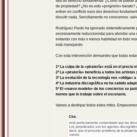
sea un derecho fundamental. ¿Cómo se puede afi
de propiedad? ¿No es esto «progrerío» barato? ¿
entran en conflicto esos dos derechos fundamenta
discutir nada. Sencillamente no conocemos -salv
Rodríguez Pardo ha ignorado sistemáticamente pá
excesivamente reduccionista) para abordar una c
evitando con más o menos habilidad en todo mom
está manejando.
Con esta intervención demuestro que todas estas 
1º La culpa de la «piratería» está en el precio 
2º La «piratería» beneficia a todos los artistas
3º La evolución de la tecnología nos «obliga» 
4º La industria discográfica no ha sabido adap
5º El «nuevo modelo» de los conciertos se justi
menos que lo trabaje sobre el escenario.
Vamos a destripar todos estos mitos. Empecemo
Cita:
está perfectamente comprobado que las descar
Los perjudicados son los agentes discográfic
decir, que el presunto problema de la pirater
vamos.