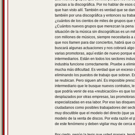
gracias a la discográfica. Por no hablar de esos
que han visto allí. También es verdad que se da
también por una discográfica y entonces su traba
¿cuántos de los cientos de miles de grupos que 
¿Cuántos nuevos grupos que merezcan la pena ha
situación de la música sin discográficas es un m
con millones de músicos, siempre necesitarás a 
que nos llamen para dar conciertos, habrá que c
buscará algunas actuaciones y nos cobrará algo
varias promotoras, aquí están de nuevo porque e
intermediarios. Están en todos los sectores indust
industria funcione correctamente. Pruebe a elimin
mucha más dificultad. Es verdad que un exceso de
eliminando los puestos de trabajo que sobran. E
se reubican. Pero siguen ahí. Es imposible presc
intermediario que le busque nuevos contratos, le
que podría venir de esa «reubicación» es que lo
desplazados por otras empresas, las promotoras d
especializadas en esa labor. Por eso las disque
ciudadanos como posibles trabajadores del sector
muy discutible que el modelo del directo (que ya
modelo de la venta de discos. Por esta razón e
de este fenómeno y deben vigilar muy de cerca e
Por cierto, según la tesis que usted maneja, ten