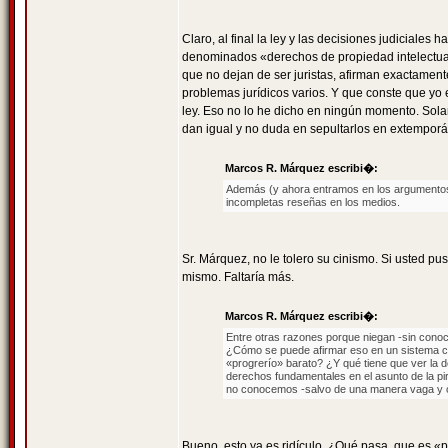
Claro, al final la ley y las decisiones judiciales
denominados «derechos de propiedad intelectual»
que no dejan de ser juristas, afirman exactament
problemas jurídicos varios. Y que conste que yo
ley. Eso no lo he dicho en ningún momento. Solam
dan igual y no duda en sepultarlos en extempor
Marcos R. Márquez escribi�:
Además (y ahora entramos en los argumentos)
incompletas reseñas en los medios.
Sr. Márquez, no le tolero su cinismo. Si usted 
mismo. Faltaría más.
Marcos R. Márquez escribi�:
Entre otras razones porque niegan -sin cono
¿Cómo se puede afirmar eso en un sistema ca
«progrerío» barato? ¿Y qué tiene que ver la d
derechos fundamentales en el asunto de la pi
no conocemos -salvo de una manera vaga y ob
Bueno, esto ya es ridículo. ¿Qué pasa, que es «p