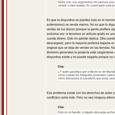
Señor mío, sus argumentos me parecen una au
vender o intercambiar. Es usted quien está pr
Es que la disyuntiva se plantea sola en el momen
eufemismos) se vende menos. No es que lo diga u
ventas de los discos (porque la gente prefiere al
enésima vez: si tenemos un artículo gratis en un
cuesta dinero. Esto no admite réplica. Otra cue
descargado, pero la mayoría preferirá bajarse e
original que se deja de vender en las tiendas. No
términos generales la piratería está cargándose
disyuntiva existe y no puede negarla porque no c
Cita:
¿Y quién garantiza que el libreto es de Marsil
como cuando los fotógrafos pretenden cobrar d
cómo demuestra el susodicho que estoy usand
Ese problema existe con los derechos de autor y
conflictos como éste. Pero no veo ninguna altern
Cita:
Esto es un barullo: si alguien descarga archi