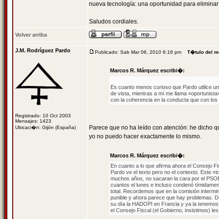
nueva tecnología: una oportunidad para eliminar
Saludos cordiales.
Volver arriba
J.M. Rodríguez Pardo
Publicado: Sab Mar 06, 2010 6:16 pm
T�tulo del m
Marcos R. Márquez escribi�:
Es cuanto menos curioso que Pardo utilice un 
de vista, mientras a mí me llama «oportunist
con la coherencia en la conducta que con lo
Registrado: 10 Oct 2003
Mensajes: 1423
Parece que no ha leído con atención: he dicho q
Ubicaci�n: Gijón (España)
yo no puedo hacer exactamente lo mismo.
Marcos R. Márquez escribi�:
En cuanto a lo que afirma ahora el Consejo Fi
Pardo ve el texto pero no el contexto. Este «
muchos años, no sacaran la cara por el PSOE
cuantos el lunes e incluso condenó tímidamente
total. Recordemos que en la comisión intermini
punible y ahora parece que hay problemas. De
su día la HADOPI en Francia y ya la tenemos
el Consejo Fiscal (el Gobierno, insistimos) le