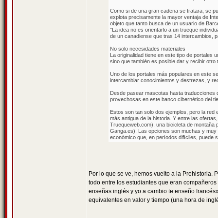
Como si de una gran cadena se tratara, se pue
explota precisamente la mayor ventaja de Inte
objeto que tanto busca de un usuario de Barc
"La idea no es orientarlo a un trueque indivi
de un canadiense que tras 14 intercambios, pa
No solo necesidades materiales
La originalidad tiene en este tipo de portale
sino que también es posible dar y recibir otr
Uno de los portales más populares en este se
intercambiar conocimientos y destrezas, y rec
Desde pasear mascotas hasta traducciones de 
provechosas en este banco cibernético del t
Estos son tan solo dos ejemplos, pero la red
más antigua de la historia. Y entre las ofert
Truequeweb.com), una bicicleta de montaña po
Ganga.es). Las opciones son muchas y muy var
económico que, en períodos difíciles, puede 
Por lo que se ve, hemos vuelto a la Prehistoria. 
todo entre los estudiantes que eran compañeros
enseñas inglés y yo a cambio te enseño francés»
equivalentes en valor y tiempo (una hora de ingl