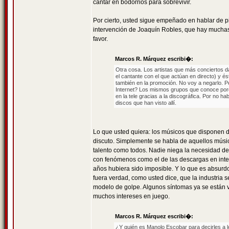
cantar en bodorrios para sobrevivir.
Por cierto, usted sigue empeñado en hablar de p
intervención de Joaquín Robles, que hay muchas d
favor.
Marcos R. Márquez escribi�:
Otra cosa. Los artistas que más conciertos d
el cantante con el que actúan en directo) y é
también en la promoción. No voy a negarlo. 
Internet? Los mismos grupos que conoce porque
en la tele gracias a la discográfica. Por no h
discos que han visto allí.
Lo que usted quiera: los músicos que disponen 
discuto. Simplemente se habla de aquellos músi
talento como todos. Nadie niega la necesidad de
con fenómenos como el de las descargas en inte
años hubiera sido imposible. Y lo que es absurd
fuera verdad, como usted dice, que la industria 
modelo de golpe. Algunos síntomas ya se están v
muchos intereses en juego.
Marcos R. Márquez escribi�:
¿Y quién es Manolo Escobar para decirles a 