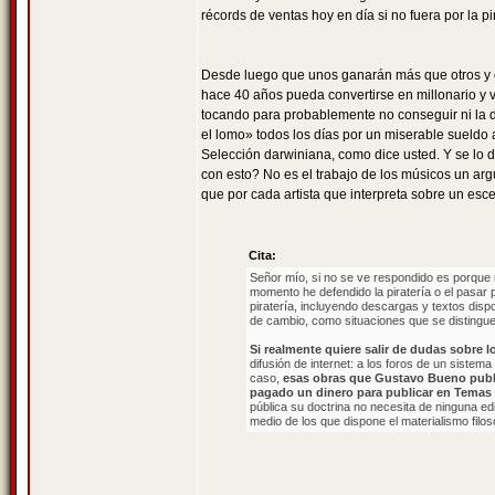
récords de ventas hoy en día si no fuera por la pir
Desde luego que unos ganarán más que otros y 
hace 40 años pueda convertirse en millonario y vi
tocando para probablemente no conseguir ni la dé
el lomo» todos los días por un miserable sueldo 
Selección darwiniana, como dice usted. Y se lo d
con esto? No es el trabajo de los músicos un ar
que por cada artista que interpreta sobre un esce
Cita:
Señor mío, si no se ve respondido es porque r
momento he defendido la piratería o el pasar 
piratería, incluyendo descargas y textos dispo
de cambio, como situaciones que se distingu
Si realmente quiere salir de dudas sobre 
difusión de internet: a los foros de un sistema
caso,
esas obras que Gustavo Bueno public
pagado un dinero para publicar en Temas
pública su doctrina no necesita de ninguna edi
medio de los que dispone el materialismo filos