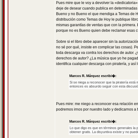
Pues mire que le voy a devolver la «dedicatoria»
deje de desear cuando publica en determinadas e
Bueno y no Bueno el que mendiga a Temas de Hoy
distribución como Temas de Hoy le publique libros
mismas garantías de ventas que con la primera. E
porque no es Bueno quien debe reclamar esas cue
Sobre si el libro debe aparecer sin la autorizació
no sé por qué, insiste en complicar las cosas). P
toda descarga va contra los derechos de autor. ¿
derechos de autor? ¿La música que yo he pagado
identifica cualquier descarga con piratería, y as
Marcos R. Márquez escribi�:
Si se niega a reconocer que la piratería está 
entonces es absurdo seguir con esta discusi
Pues mire: me niego a reconocer esa relación entr
podremos irnos por nuestro lado y dedicarnos a 
Marcos R. Márquez escribi�:
Lo que digo es que en términos generales la 
obtener gratis. La disyuntiva existe y no pue