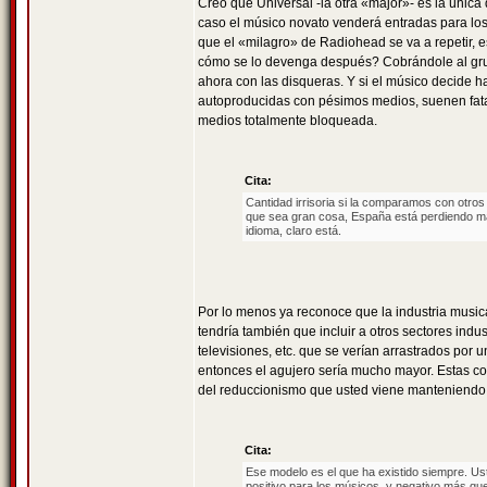
Creo que Universal -la otra «major»- es la únic
caso el músico novato venderá entradas para los c
que el «milagro» de Radiohead se va a repetir,
cómo se lo devenga después? Cobrándole al grup
ahora con las disqueras. Y si el músico decide ha
autoproducidas con pésimos medios, suenen fata
medios totalmente bloqueada.
Cita:
Cantidad irrisoria si la comparamos con otros
que sea gran cosa, España está perdiendo más 
idioma, claro está.
Por lo menos ya reconoce que la industria musi
tendría también que incluir a otros sectores indust
televisiones, etc. que se verían arrastrados por 
entonces el agujero sería mucho mayor. Estas c
del reduccionismo que usted viene manteniendo
Cita:
Ese modelo es el que ha existido siempre. Us
positivo para los músicos, y negativo más qu