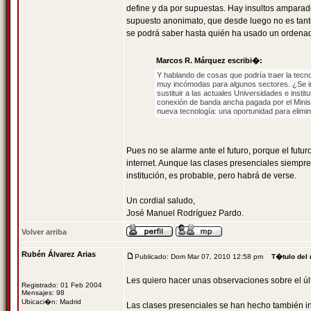
define y da por supuestas. Hay insultos amparad
supuesto anonimato, que desde luego no es tanto.
se podrá saber hasta quién ha usado un ordenad
Marcos R. Márquez escribi�:
Y hablando de cosas que podría traer la tecnol
muy incómodas para algunos sectores. ¿Se ima
sustituir a las actuales Universidades e inst
conexión de banda ancha pagada por el Minis
nueva tecnología: una oportunidad para elimin
Pues no se alarme ante el futuro, porque el fut
internet. Aunque las clases presenciales siempre 
institución, es probable, pero habrá de verse.
Un cordial saludo,
José Manuel Rodríguez Pardo.
Volver arriba
Rubén Álvarez Arias
Publicado: Dom Mar 07, 2010 12:58 pm
T�tulo del
Les quiero hacer unas observaciones sobre el últ
Registrado: 01 Feb 2004
Mensajes: 98
Ubicaci�n: Madrid
Las clases presenciales se han hecho también in