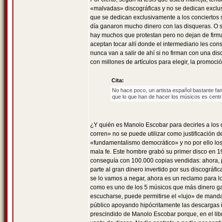
«malvadas» discográficas y no se dedican exclus
que se dedican exclusivamente a los conciertos 
día ganaron mucho dinero con las disqueras. O si
hay muchos que protestan pero no dejan de firmar
aceptan tocar allí donde el intermediario les co
nunca van a salir de ahí si no firman con una di
con millones de artículos para elegir, la promoci
Cita:
No hace poco, un artista español bastante fa
que lo que han de hacer los músicos es centr
¿Y quién es Manolo Escobar para decirles a los
corren» no se puede utilizar como justificación 
«fundamentalismo democrático» y no por ello lo
mala fe. Este hombre grabó su primer disco en 1
conseguía con 100.000 copias vendidas: ahora, p
parte al gran dinero invertido por sus discográ
se lo vamos a negar, ahora es un reclamo para lo
como es uno de los 5 músicos que más dinero g
escucharse, puede permitirse el «lujo» de mandar 
público apoyando hipócritamente las descargas 
prescindido de Manolo Escobar porque, en el libr