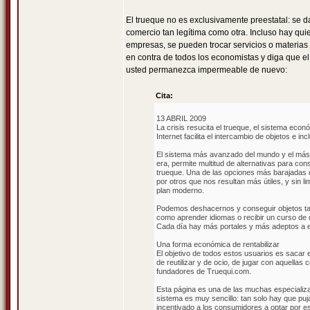
El trueque no es exclusivamente preestatal: se 
comercio tan legítima como otra. Incluso hay quien
empresas, se pueden trocar servicios o materias 
en contra de todos los economistas y diga que e
usted permanezca impermeable de nuevo:
Cita:
13 ABRIL 2009
La crisis resucita el trueque, el sistema econ
Internet facilita el intercambio de objetos e i
El sistema más avanzado del mundo y el más a
era, permite multitud de alternativas para co
trueque. Una de las opciones más barajadas 
por otros que nos resultan más útiles, y sin l
plan moderno.
Podemos deshacernos y conseguir objetos tan
como aprender idiomas o recibir un curso de co
Cada día hay más portales y más adeptos a e
Una forma económica de rentabilizar
El objetivo de todos estos usuarios es sacar 
de reutilizar y de ocio, de jugar con aquellas
fundadores de Truequi.com.
Esta página es una de las muchas especializa
sistema es muy sencillo: tan solo hay que puj
incentivado a los consumidores a optar por est