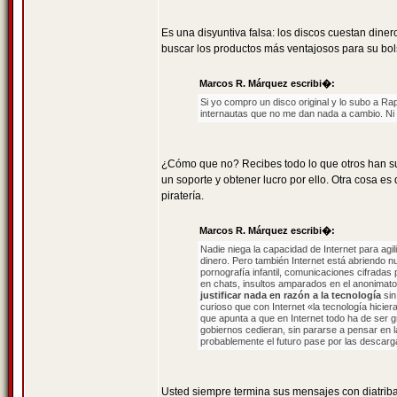
Es una disyuntiva falsa: los discos cuestan dine
buscar los productos más ventajosos para su bolsi
Marcos R. Márquez escribi�:
Si yo compro un disco original y lo subo a Ra
internautas que no me dan nada a cambio. Ni s
¿Cómo que no? Recibes todo lo que otros han sub
un soporte y obtener lucro por ello. Otra cosa e
piratería.
Marcos R. Márquez escribi�:
Nadie niega la capacidad de Internet para ag
dinero. Pero también Internet está abriendo nu
pornografía infantil, comunicaciones cifradas 
en chats, insultos amparados en el anonimato, 
justificar nada en razón a la tecnología
sin
curioso que con Internet «la tecnología hicie
que apunta a que en Internet todo ha de ser gr
gobiernos cedieran, sin pararse a pensar en 
probablemente el futuro pase por las descarg
Usted siempre termina sus mensajes con diatribas