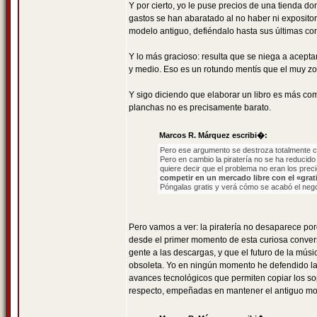
Y por cierto, yo le puse precios de una tienda d
gastos se han abaratado al no haber ni expositore
modelo antiguo, defiéndalo hasta sus últimas con
Y lo más gracioso: resulta que se niega a acept
y medio. Eso es un rotundo mentís que el muy zo
Y sigo diciendo que elaborar un libro es más com
planchas no es precisamente barato.
Marcos R. Márquez escribi�:
Pero ese argumento se destroza totalmente c
Pero en cambio la piratería no se ha reducido
quiere decir que el problema no eran los prec
competir en un mercado libre con el «grati
Póngalas gratis y verá cómo se acabó el neg
Pero vamos a ver: la piratería no desaparece por
desde el primer momento de esta curiosa conver
gente a las descargas, y que el futuro de la mús
obsoleta. Yo en ningún momento he defendido la pi
avances tecnológicos que permiten copiar los so
respecto, empeñadas en mantener el antiguo mod