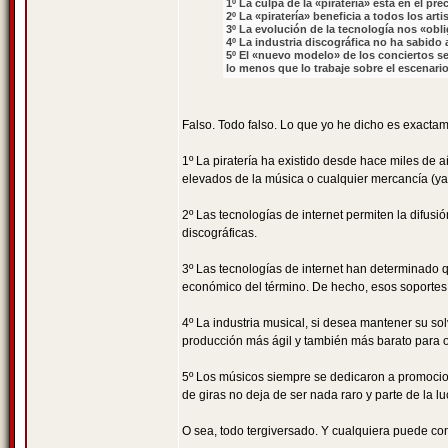
1º La culpa de la «piratería» está en el pr
2º La «piratería» beneficia a todos los art
3º La evolución de la tecnología nos «obli
4º La industria discográfica no ha sabido
5º El «nuevo modelo» de los conciertos se 
lo menos que lo trabaje sobre el escenario
Falso. Todo falso. Lo que yo he dicho es exactame
1º La piratería ha existido desde hace miles de 
elevados de la música o cualquier mercancía (ya
2º Las tecnologías de internet permiten la difu
discográficas.
3º Las tecnologías de internet han determinado qu
económico del término. De hecho, esos soportes
4º La industria musical, si desea mantener su s
producción más ágil y también más barato para o
5º Los músicos siempre se dedicaron a promocio
de giras no deja de ser nada raro y parte de la 
O sea, todo tergiversado. Y cualquiera puede co