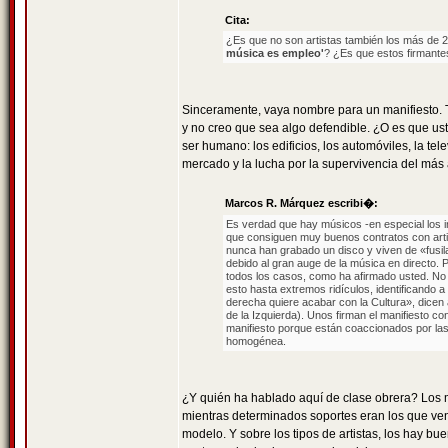
Cita:
¿Es que no son artistas también los más de 2
música es empleo'
? ¿Es que estos firmantes
Sinceramente, vaya nombre para un manifiesto. Tam
y no creo que sea algo defendible. ¿O es que ust
ser humano: los edificios, los automóviles, la tel
mercado y la lucha por la supervivencia del más 
Marcos R. Márquez escribi�:
Es verdad que hay músicos -en especial los i
que consiguen muy buenos contratos con art
nunca han grabado un disco y viven de «fusil
debido al gran auge de la música en directo. P
todos los casos, como ha afirmado usted. No e
esto hasta extremos ridículos, identificando a
derecha quiere acabar con la Cultura», dicen 
de la Izquierda). Unos firman el manifiesto co
manifiesto porque están coaccionados por las 
homogénea.
¿Y quién ha hablado aquí de clase obrera? Los m
mientras determinados soportes eran los que ven
modelo. Y sobre los tipos de artistas, los hay 