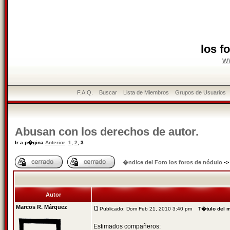
los f
w
F.A.Q.
Buscar
Lista de Miembros
Grupos de Usuarios
Abusan con los derechos de autor.
Ir a p�gina
Anterior
1
,
2
,
3
�ndice del Foro los foros de nódulo
-
Autor
Marcos R. Márquez
Publicado: Dom Feb 21, 2010 3:40 pm
T�tulo del 
Estimados compañeros: