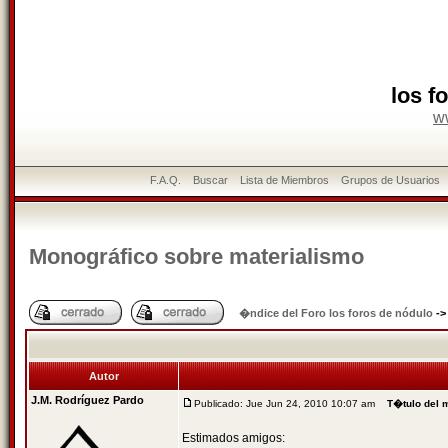
los f
w
F.A.Q.
Buscar
Lista de Miembros
Grupos de Usuarios
Monográfico sobre materialismo
�ndice del Foro los foros de nódulo
-
Autor
J.M. Rodríguez Pardo
Publicado: Jue Jun 24, 2010 10:07 am
T�tulo del 
Estimados amigos: