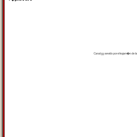
Canal
rss
servido por el
trujam�n
de la