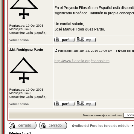
En el Proyecto Filosofía en Español está dispon
significado filosófico. También la propia concepc
Un cordial saludo,
Registrado: 10 Oct 2003
Mensajes: 1423
José Manuel Rodríguez Pardo.
Ubicaci�n: Gijón (España)
Volver arriba
J.M. Rodríguez Pardo
Publicado: Jue Jun 24, 2010 10:09 am
T�tulo del 
http://www.filosofia.org/monos.htm
Registrado: 10 Oct 2003
Mensajes: 1423
Ubicaci�n: Gijón (España)
Volver arriba
Mostrar mensajes anteriores:
�ndice del Foro los foros de nódulo
-
P�gina
1
de
1