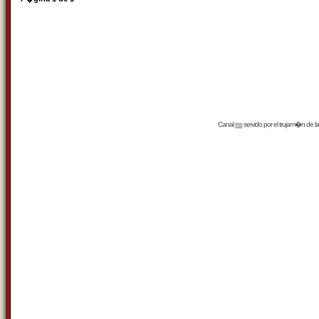
Canal
rss
servido por el
trujam�n
de la