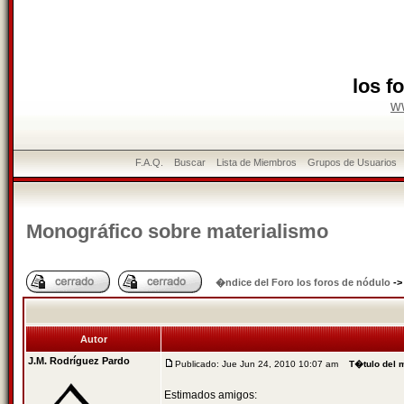
los f
w
F.A.Q.
Buscar
Lista de Miembros
Grupos de Usuarios
Monográfico sobre materialismo
�ndice del Foro los foros de nódulo
-
Autor
J.M. Rodríguez Pardo
Publicado: Jue Jun 24, 2010 10:07 am
T�tulo del 
Estimados amigos: