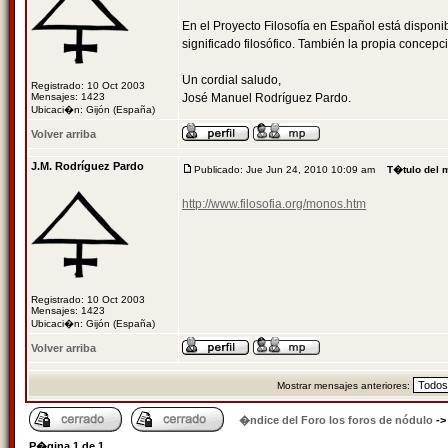
En el Proyecto Filosofía en Español está dispon
significado filosófico. También la propia concepc
Un cordial saludo,
Registrado: 10 Oct 2003
Mensajes: 1423
José Manuel Rodríguez Pardo.
Ubicaci�n: Gijón (España)
Volver arriba
J.M. Rodríguez Pardo
Publicado: Jue Jun 24, 2010 10:09 am
T�tulo del 
http://www.filosofia.org/monos.htm
Registrado: 10 Oct 2003
Mensajes: 1423
Ubicaci�n: Gijón (España)
Volver arriba
Mostrar mensajes anteriores:
�ndice del Foro los foros de nódulo
-
P�gina
1
de
1