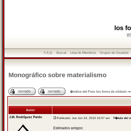
los f
w
F.A.Q.
Buscar
Lista de Miembros
Grupos de Usuarios
Monográfico sobre materialismo
�ndice del Foro los foros de nódulo
-
Autor
J.M. Rodríguez Pardo
Publicado: Jue Jun 24, 2010 10:07 am
T�tulo del 
Estimados amigos: