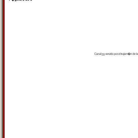
Canal
rss
servido por el
trujam�n
de la