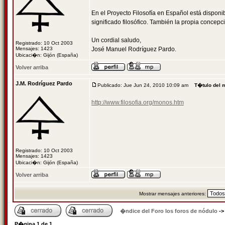
En el Proyecto Filosofía en Español está dispon
significado filosófico. También la propia concepc
Un cordial saludo,
Registrado: 10 Oct 2003
Mensajes: 1423
José Manuel Rodríguez Pardo.
Ubicaci�n: Gijón (España)
Volver arriba
J.M. Rodríguez Pardo
Publicado: Jue Jun 24, 2010 10:09 am
T�tulo del 
http://www.filosofia.org/monos.htm
Registrado: 10 Oct 2003
Mensajes: 1423
Ubicaci�n: Gijón (España)
Volver arriba
Mostrar mensajes anteriores:
�ndice del Foro los foros de nódulo
-
P�gina
1
de
1