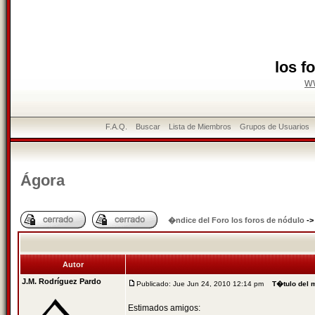
los f
w
F.A.Q.
Buscar
Lista de Miembros
Grupos de Usuarios
Ágora
�ndice del Foro los foros de nódulo
-
Autor
J.M. Rodríguez Pardo
Publicado: Jue Jun 24, 2010 12:14 pm
T�tulo del 
Estimados amigos: