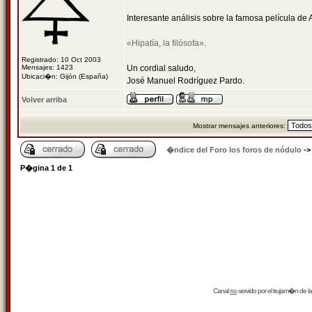
Interesante análisis sobre la famosa película d
«Hipatía, la filósofa»
.
Registrado: 10 Oct 2003
Mensajes: 1423
Un cordial saludo,
Ubicaci�n: Gijón (España)
José Manuel Rodríguez Pardo.
Volver arriba
Mostrar mensajes anteriores:
�ndice del Foro los foros de nódulo
-
P�gina
1
de
1
Canal
rss
servido por el
trujam�n
de la