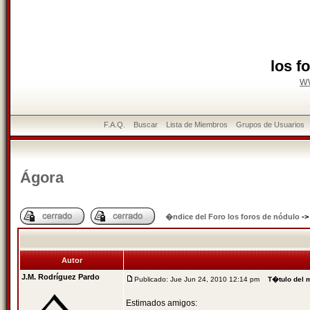
los f
w
F.A.Q.
Buscar
Lista de Miembros
Grupos de Usuarios
Ágora
�ndice del Foro los foros de nódulo
-
Autor
J.M. Rodríguez Pardo
Publicado: Jue Jun 24, 2010 12:14 pm
T�tulo del 
Estimados amigos: