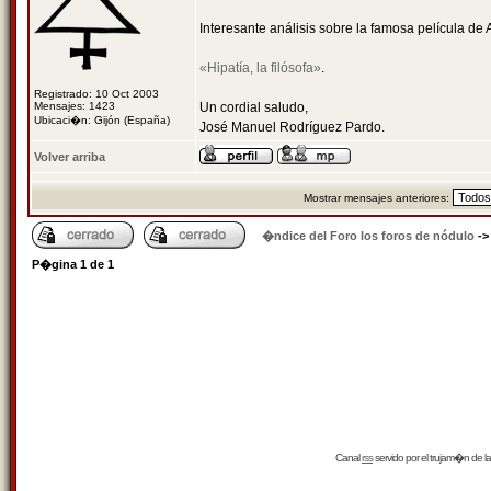
Interesante análisis sobre la famosa película d
«Hipatía, la filósofa»
.
Registrado: 10 Oct 2003
Mensajes: 1423
Un cordial saludo,
Ubicaci�n: Gijón (España)
José Manuel Rodríguez Pardo.
Volver arriba
Mostrar mensajes anteriores:
�ndice del Foro los foros de nódulo
-
P�gina
1
de
1
Canal
rss
servido por el
trujam�n
de la