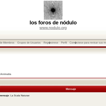
los foros de nódulo
www.nodulo.org
 de Miembros
Grupos de Usuarios
Reg�strese
Perfil
Con�ctese para revisar sus m
>
Animalia
Mensaje
 mensaje
: La Scala Naturae