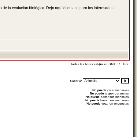
de la evolución biológica. Dejo aquí el enlace para los interesados:
Todas las horas est�n en GMT + 1 Hora
Saltar a:
No puede
crear mensajes
No puede
responder temas
No puede
editar sus mensajes
No puede
borrar sus mensajes
No puede
votar en encuestas