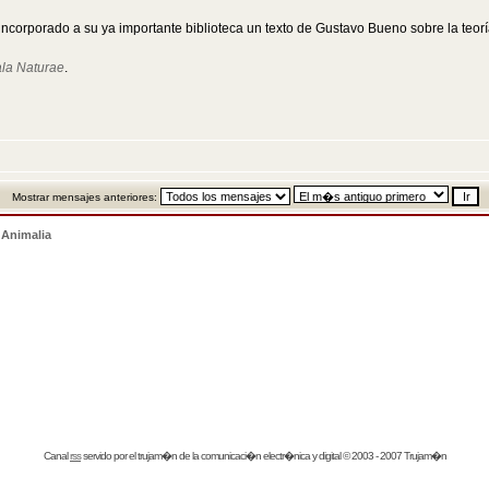
orporado a su ya importante biblioteca un texto de Gustavo Bueno sobre la teoría 
la Naturae
.
Mostrar mensajes anteriores:
>
Animalia
Canal
rss
servido por el
trujam�n
de la comunicaci�n electr�nica y digital © 2003 - 2007 Trujam�n