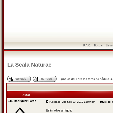
F.A.Q.
Buscar
Lista
La Scala Naturae
�ndice del Foro los foros de nódulo
-
Autor
J.M. Rodríguez Pardo
Publicado: Jue Sep 23, 2010 12:49 pm
T�tulo del
Estimados amigos: