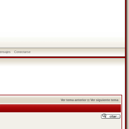
ensajes
Conectarse
Ver tema anterior
::
Ver siguiente tema