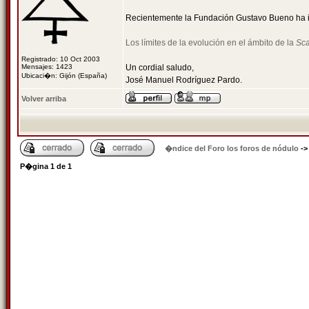
Recientemente la Fundación Gustavo Bueno ha inc
Los límites de la evolución en el ámbito de la
Sca
Registrado: 10 Oct 2003
Mensajes: 1423
Un cordial saludo,
Ubicaci�n: Gijón (España)
José Manuel Rodríguez Pardo.
Volver arriba
�ndice del Foro los foros de nódulo
-
P�gina
1
de
1