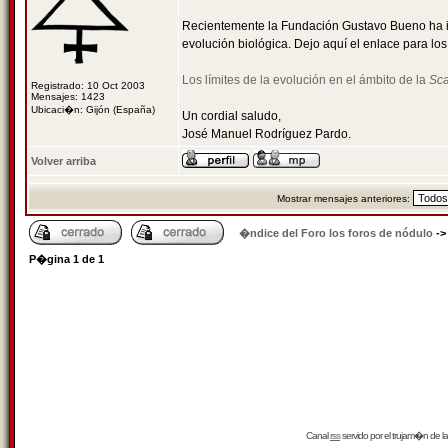
Recientemente la Fundación Gustavo Bueno ha inc
evolución biológica. Dejo aquí el enlace para los
Los límites de la evolución en el ámbito de la
Sca
Registrado: 10 Oct 2003
Mensajes: 1423
Ubicaci�n: Gijón (España)
Un cordial saludo,
José Manuel Rodríguez Pardo.
Volver arriba
Mostrar mensajes anteriores:
�ndice del Foro los foros de nódulo
-
P�gina
1
de
1
Canal
rss
servido por el
trujam�n
de la