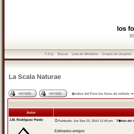
los f
w
F.A.Q.
Buscar
Lista de Miembros
Grupos de Usuarios
La Scala Naturae
�ndice del Foro los foros de nódulo
-
Autor
J.M. Rodríguez Pardo
Publicado: Jue Sep 23, 2010 12:49 pm
T�tulo del
Estimados amigos: