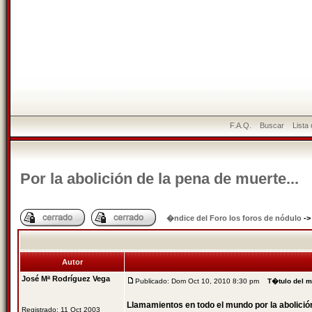
F.A.Q.
Buscar
Lista
Por la abolición de la pena de muerte...
�ndice del Foro los foros de nódulo
-
Autor
José Mª Rodríguez Vega
Publicado: Dom Oct 10, 2010 8:30 pm
T�tulo del 
Llamamientos en todo el mundo por la abolició
Registrado: 11 Oct 2003