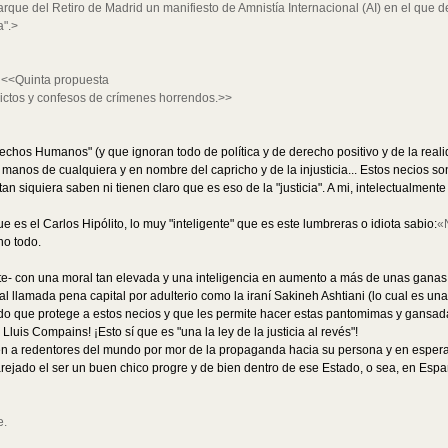
parque del Retiro de Madrid un manifiesto de Amnistía Internacional (AI) en el qu
a".>
:
<<Quinta propuesta
ictos y confesos de crímenes horrendos.>>
chos Humanos" (y que ignoran todo de política y de derecho positivo y de la realid
 manos de cualquiera y en nombre del capricho y de la injusticia... Estos necios 
 tan siquiera saben ni tienen claro que es eso de la "justicia". A mi, intelectualme
e es el Carlos Hipólito, lo muy "inteligente" que es este lumbreras o idiota sabio:
«N
ho todo.
ante- con una moral tan elevada y una inteligencia en aumento a más de unas gana
l llamada pena capital por adulterio como la iraní Sakineh Ashtiani (lo cual es un
o que protege a estos necios y que les permite hacer estas pantomimas y gansadas 
Lluis Compains! ¡Esto sí que es "una la ley de la justicia al revés"!
n a redentores del mundo por mor de la propaganda hacia su persona y en espera 
rejado el ser un buen chico progre y de bien dentro de ese Estado, o sea, en Españ
e.