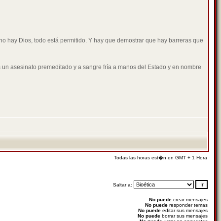
i no hay Dios, todo está permitido. Y hay que demostrar que hay barreras que
s un asesinato premeditado y a sangre fría a manos del Estado y en nombre
Todas las horas est�n en GMT + 1 Hora
Saltar a:
No puede
crear mensajes
No puede
responder temas
No puede
editar sus mensajes
No puede
borrar sus mensajes