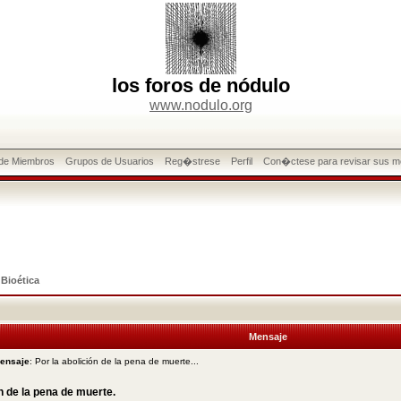
los foros de nódulo
www.nodulo.org
 de Miembros
Grupos de Usuarios
Reg�strese
Perfil
Con�ctese para revisar sus m
>
Bioética
Mensaje
mensaje
: Por la abolición de la pena de muerte...
n de la pena de muerte.