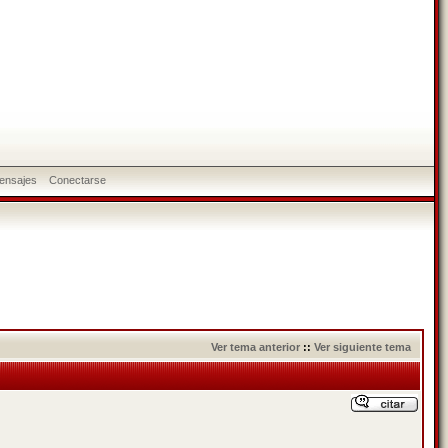
ensajes
Conectarse
Ver tema anterior
::
Ver siguiente tema