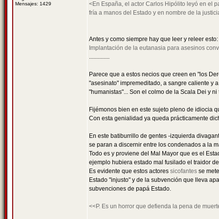
<En España, el actor Carlos Hipólito leyó en el 
Mensajes: 1429
fría a manos del Estado y en nombre de la justici
Antes y como siempre hay que leer y releer esto
Implantación de la eutanasia para asesinos conv
..............
Parece que a estos necios que creen en "los Dere
"asesinato" impremeditado, a sangre caliente y a
"humanistas"... Son el colmo de la Scala Dei y ni
Fijémonos bien en este sujeto pleno de idiocia qu
Con esta genialidad ya queda prácticamente dic
En este batiburrillo de gentes -izquierda divag
se paran a discernir entre los condenados a la ma
Todo es y proviene del Mal Mayor que es el Estad
ejemplo hubiera estado mal fusilado el traidor de 
Es evidente que estos actores
sicofantes
se mete
Estado "injusto" y de la subvención que lleva apa
subvenciones de papá Estado.
<<P. Es un horror que defienda la pena de muert