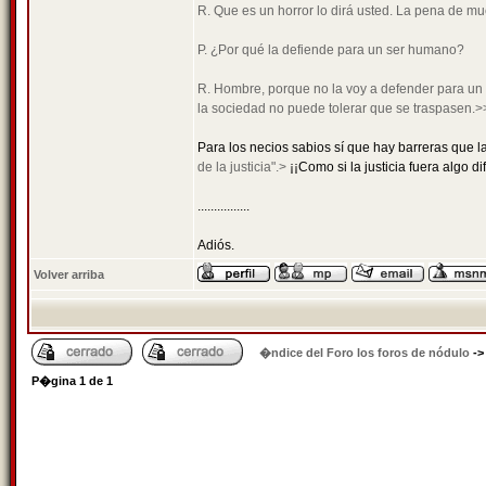
R. Que es un horror lo dirá usted. La pena de mue
P. ¿Por qué la defiende para un ser humano?
R. Hombre, porque no la voy a defender para un a
la sociedad no puede tolerar que se traspasen.>
Para los necios sabios sí que hay barreras que la
de la justicia".>
¡¡Como si la justicia fuera algo di
................
Adiós.
Volver arriba
�ndice del Foro los foros de nódulo
-
P�gina
1
de
1