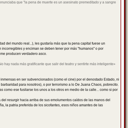
e denunciaba que "la pena de muerte es un asesinato premeditado y a sangre
ad del mundo real...), les gustaría más que la pena capital fuese un
son incorregibles y enciman se deben tener por más "humanos" o por
nte me producen verdadero asco.
o hay nada más gratificante que salir del teatro y sentirte más inteligente»
s inmensas en ser subvencionados (como el cine) por el denostado Estado, ni
a barbaridad para nosotros), o por terrorismo a lo De Juana Chaos, pobrecito.
como ese fusilarse los unos a los otros en medio de la calle... como si por
del resurgir hacia arriba de sus emolumentos caídos de las manos del
a, la patria preferida de los sicofantes, esos niños amantes de las