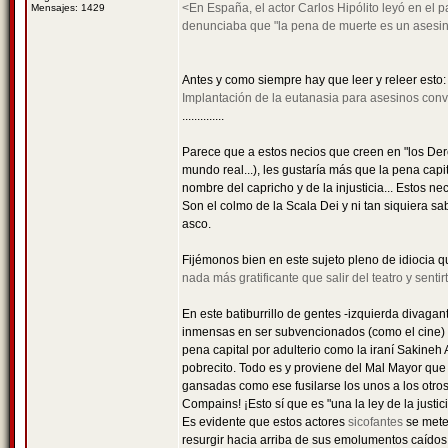
<En España, el actor Carlos Hipólito leyó en el p
Mensajes: 1429
denunciaba que "la pena de muerte es un asesina
Antes y como siempre hay que leer y releer esto
Implantación de la eutanasia para asesinos conv
..............
Parece que a estos necios que creen en "los Dere
mundo real...), les gustaría más que la pena cap
nombre del capricho y de la injusticia... Estos 
Son el colmo de la Scala Dei y ni tan siquiera sa
asco.
Fijémonos bien en este sujeto pleno de idiocia qu
nada más gratificante que salir del teatro y senti
En este batiburrillo de gentes -izquierda divag
inmensas en ser subvencionados (como el cine) p
pena capital por adulterio como la iraní Sakineh 
pobrecito. Todo es y proviene del Mal Mayor que
gansadas como ese fusilarse los unos a los otros 
Compains! ¡Esto sí que es "una la ley de la justici
Es evidente que estos actores
sicofantes
se mete
resurgir hacia arriba de sus emolumentos caídos 