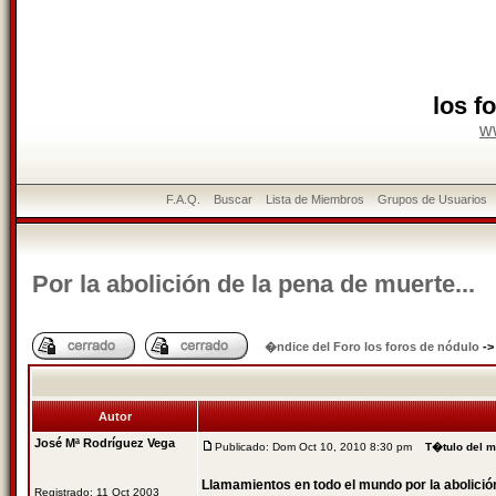
los f
w
F.A.Q.
Buscar
Lista de Miembros
Grupos de Usuarios
Por la abolición de la pena de muerte...
�ndice del Foro los foros de nódulo
-
Autor
José Mª Rodríguez Vega
Publicado: Dom Oct 10, 2010 8:30 pm
T�tulo del 
Llamamientos en todo el mundo por la abolició
Registrado: 11 Oct 2003