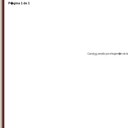
P�gina
1
de
1
Canal
rss
servido por el
trujam�n
de la