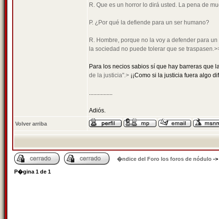
R. Que es un horror lo dirá usted. La pena de mue
P. ¿Por qué la defiende para un ser humano?
R. Hombre, porque no la voy a defender para un a
la sociedad no puede tolerar que se traspasen.>
Para los necios sabios sí que hay barreras que la
de la justicia".>
¡¡Como si la justicia fuera algo di
................
Adiós.
Volver arriba
�ndice del Foro los foros de nódulo
-
P�gina
1
de
1