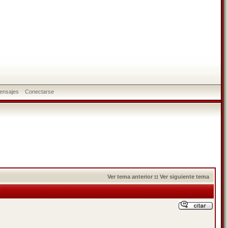
ensajes
Conectarse
Ver tema anterior
::
Ver siguiente tema