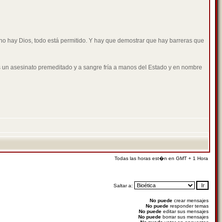
i no hay Dios, todo está permitido. Y hay que demostrar que hay barreras que
s un asesinato premeditado y a sangre fría a manos del Estado y en nombre
Todas las horas est�n en GMT + 1 Hora
Saltar a:
No puede
crear mensajes
No puede
responder temas
No puede
editar sus mensajes
No puede
borrar sus mensajes