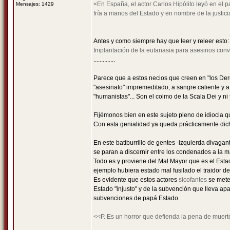
<En España, el actor Carlos Hipólito leyó en el 
Mensajes: 1429
fría a manos del Estado y en nombre de la justici
Antes y como siempre hay que leer y releer esto
Implantación de la eutanasia para asesinos conv
..............
Parece que a estos necios que creen en "los Dere
"asesinato" impremeditado, a sangre caliente y a
"humanistas"... Son el colmo de la Scala Dei y ni
Fijémonos bien en este sujeto pleno de idiocia qu
Con esta genialidad ya queda prácticamente dic
En este batiburrillo de gentes -izquierda divag
se paran a discernir entre los condenados a la ma
Todo es y proviene del Mal Mayor que es el Estad
ejemplo hubiera estado mal fusilado el traidor de 
Es evidente que estos actores
sicofantes
se mete
Estado "injusto" y de la subvención que lleva apa
subvenciones de papá Estado.
<<P. Es un horror que defienda la pena de muert