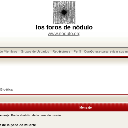
los foros de nódulo
www.nodulo.org
 de Miembros
Grupos de Usuarios
Reg�strese
Perfil
Con�ctese para revisar sus m
>
Bioética
Mensaje
mensaje
: Por la abolición de la pena de muerte...
n de la pena de muerte.