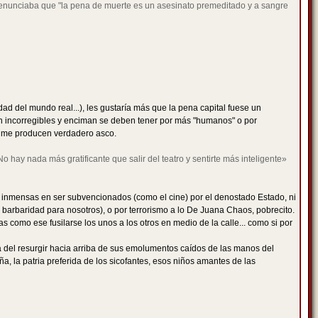
e denunciaba que "la pena de muerte es un asesinato premeditado y a sangre
ad del mundo real...), les gustaría más que la pena capital fuese un
son incorregibles y enciman se deben tener por más "humanos" o por
nte me producen verdadero asco.
o hay nada más gratificante que salir del teatro y sentirte más inteligente»
s inmensas en ser subvencionados (como el cine) por el denostado Estado, ni
a barbaridad para nosotros), o por terrorismo a lo De Juana Chaos, pobrecito.
como ese fusilarse los unos a los otros en medio de la calle... como si por
del resurgir hacia arriba de sus emolumentos caídos de las manos del
a, la patria preferida de los sicofantes, esos niños amantes de las