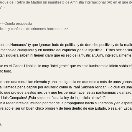
parque del Retiro de Madrid un manifiesto de Amnistía Internacional (AI) en el qu
a".>
:
<<Quinta propuesta
ictos y confesos de crímenes horrendos.>>
chos Humanos" (y que ignoran todo de política y de derecho positivo y de la realid
 manos de cualquiera y en nombre del capricho y de la injusticia... Estos necios 
 tan siquiera saben ni tienen claro que es eso de la "justicia". A mi, intelectualme
e es el Carlos Hipólito, lo muy "inteligente" que es este lumbreras o idiota sabio:
«N
ho todo.
ante- con una moral tan elevada y una inteligencia en aumento a más de unas gana
l llamada pena capital por adulterio como la iraní Sakineh Ashtiani (lo cual es un
o que protege a estos necios y que les permite hacer estas pantomimas y gansadas 
Lluis Compains! ¡Esto sí que es "una la ley de la justicia al revés"!
n a redentores del mundo por mor de la propaganda hacia su persona y en espera 
rejado el ser un buen chico progre y de bien dentro de ese Estado, o sea, en Españ
e.