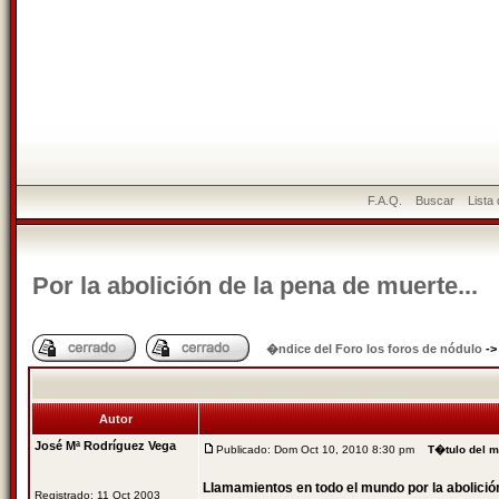
F.A.Q.
Buscar
Lista
Por la abolición de la pena de muerte...
�ndice del Foro los foros de nódulo
-
Autor
José Mª Rodríguez Vega
Publicado: Dom Oct 10, 2010 8:30 pm
T�tulo del 
Llamamientos en todo el mundo por la abolició
Registrado: 11 Oct 2003