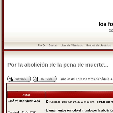
los f
w
F.A.Q.
Buscar
Lista de Miembros
Grupos de Usuarios
Por la abolición de la pena de muerte...
�ndice del Foro los foros de nódulo
-
Autor
José Mª Rodríguez Vega
Publicado: Dom Oct 10, 2010 8:30 pm
T�tulo del 
Llamamientos en todo el mundo por la abolició
Registrado: 11 Oct 2003