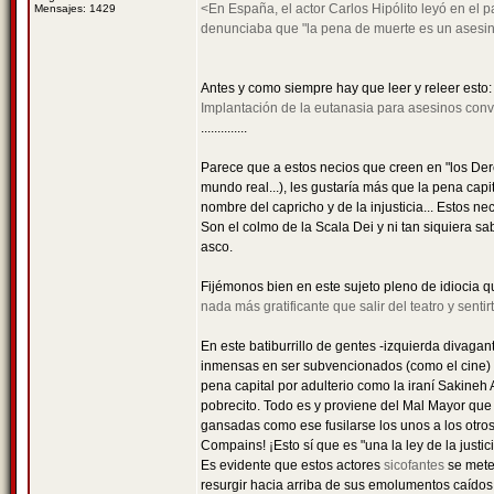
<En España, el actor Carlos Hipólito leyó en el p
Mensajes: 1429
denunciaba que "la pena de muerte es un asesina
Antes y como siempre hay que leer y releer esto
Implantación de la eutanasia para asesinos conv
..............
Parece que a estos necios que creen en "los Dere
mundo real...), les gustaría más que la pena cap
nombre del capricho y de la injusticia... Estos 
Son el colmo de la Scala Dei y ni tan siquiera sa
asco.
Fijémonos bien en este sujeto pleno de idiocia qu
nada más gratificante que salir del teatro y senti
En este batiburrillo de gentes -izquierda divag
inmensas en ser subvencionados (como el cine) p
pena capital por adulterio como la iraní Sakineh 
pobrecito. Todo es y proviene del Mal Mayor que
gansadas como ese fusilarse los unos a los otros 
Compains! ¡Esto sí que es "una la ley de la justici
Es evidente que estos actores
sicofantes
se mete
resurgir hacia arriba de sus emolumentos caídos 