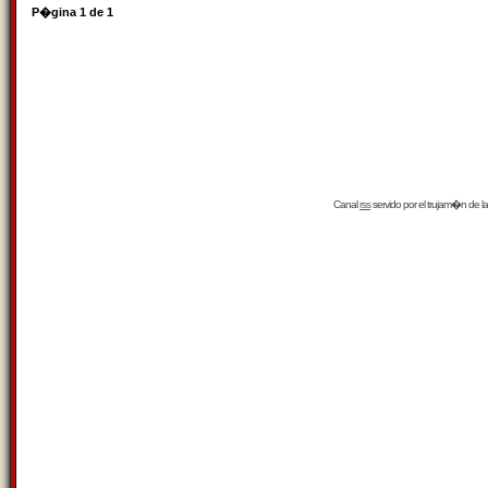
P�gina
1
de
1
Canal
rss
servido por el
trujam�n
de la